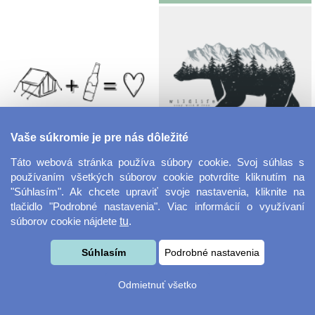
Vaše súkromie je pre nás dôležité
Táto webová stránka používa súbory cookie. Svoj súhlas s
používaním všetkých súborov cookie potvrdíte kliknutím na
"Súhlasím". Ak chcete upraviť svoje nastavenia, kliknite na
tlačidlo "Podrobné nastavenia". Viac informácií o využívaní
súborov cookie nájdete
tu
.
Súhlasím
Podrobné nastavenia
Odmietnuť všetko