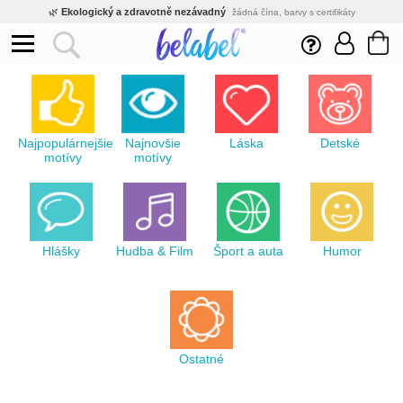
🌿
Ekologický a zdravotně nezávadný
žádná čína, barvy s certifikáty
💡
Inovativní výroba
vlastní vývoj, nejnovější technologie
⚡
Rychlé dodání
expedujeme do 24h
🏢
Výhodné pro firmy
velké množstevní slevy
🔥
Kvalita pod kontrolou
jsme přímý výrobce, žádný zprostředkovatel
🛒
Eshop s tradicí od roku 2010
tisíce spokojených zákazníků
Najpopulárnejšie
Najnovšie
Láska
Detské
motívy
motívy
Hlášky
Hudba & Film
Šport a auta
Humor
Ostatné