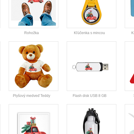
Rohožka
Kľúčenka s mincou
K
Plyšový medveď Teddy
Flash disk USB 8 GB