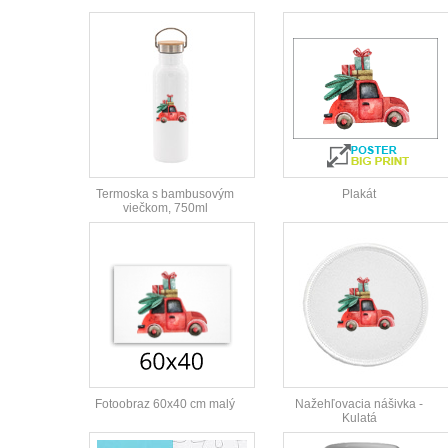
Termoska s bambusovým
Plakát
viečkom, 750ml
Fotoobraz 60x40 cm malý
Nažehľovacia nášivka -
Kulatá