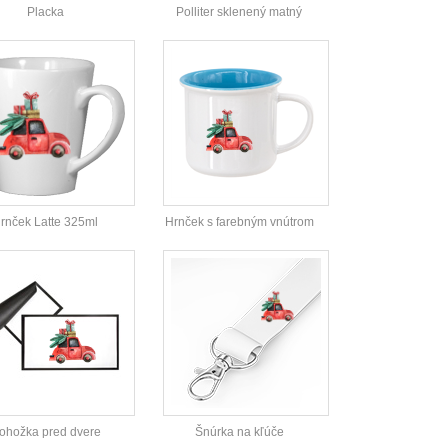
Placka
Polliter sklenený matný
rnček Latte 325ml
Hrnček s farebným vnútrom
ohožka pred dvere
Šnúrka na kľúče