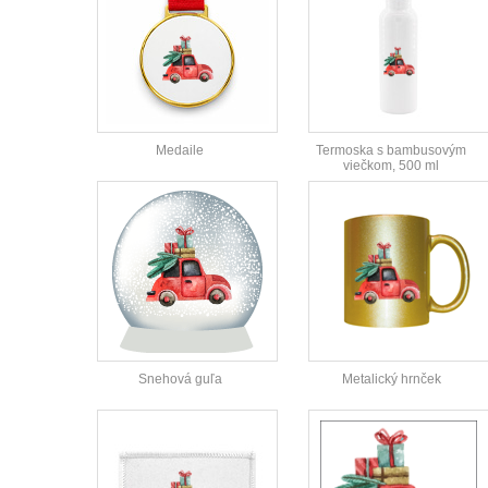
Medaile
Termoska s bambusovým
viečkom, 500 ml
Snehová guľa
Metalický hrnček