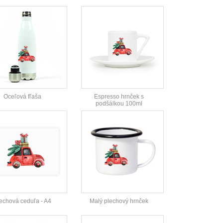
Oceľová fľaša
Espresso hrnček s
podšálkou 100ml
echová ceduľa - A4
Malý plechový hrnček