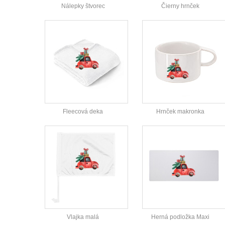
Nálepky štvorec
Čierny hrnček
Fleecová deka
Hrnček makronka
Vlajka malá
Herná podložka Maxi