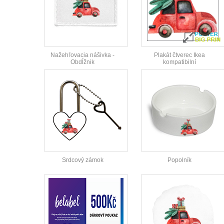
Nažehľovacia nášivka -
Plakát čtverec Ikea
Obdĺžnik
kompatibilní
Srdcový zámok
Popolník