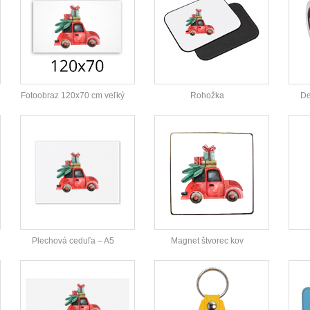
Fotoobraz 120x70 cm veľký
Rohožka
De
Plechová ceduľa – A5
Magnet štvorec kov