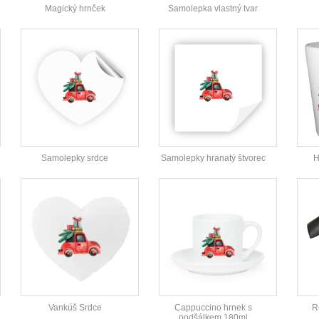
Magický hrnček
Samolepka vlastný tvar
Samolepky srdce
Samolepky hranatý štvorec
H
Vankúš Srdce
Cappuccino hrnek s
R
podšálkem 180ml