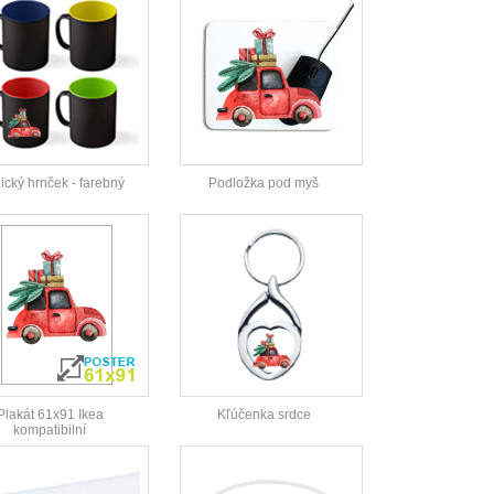
cký hrnček - farebný
Podložka pod myš
Plakát 61x91 Ikea
Kľúčenka srdce
kompatibilní