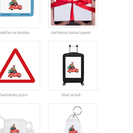
rabička na desiatu
darčekový baliaci papier
Samolepky pozor
Obal na kufr