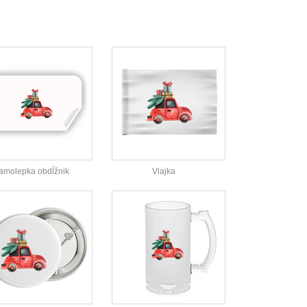
amolepka obdĺžnik
Vlajka