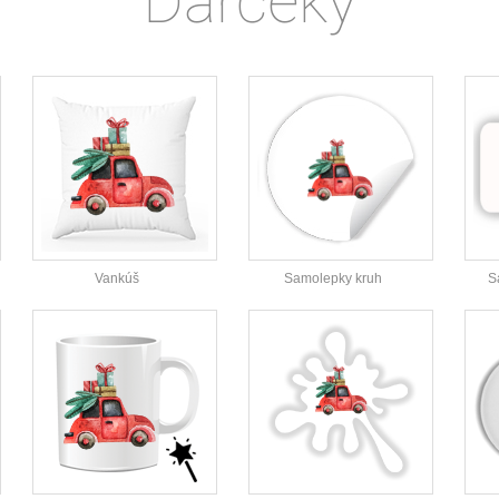
Darčeky
Vankúš
Samolepky kruh
S