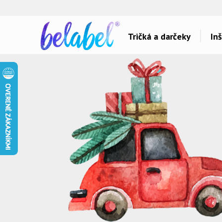
🌿
Ekol
Tričká a darčeky
Inš
Dárky pro..
Témy potlačí
Dárky pro maminku
Láska
Dárky pro ségru
Šport a auta
Dárky pro babičku
Hlášky
Dárky pro tátu
Detské
Dárky pro bráchu
Hudba & Film
Dárky pro dědu
Humor
Dárky pro partnera
Ostatné
Dárky pro partnerku
Všetko..
Dárky pro přátele