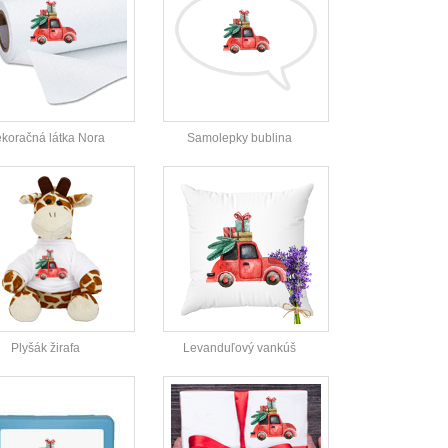
koračná látka Nora
Samolepky bublina
Plyšák žirafa
Levanduľový vankúš