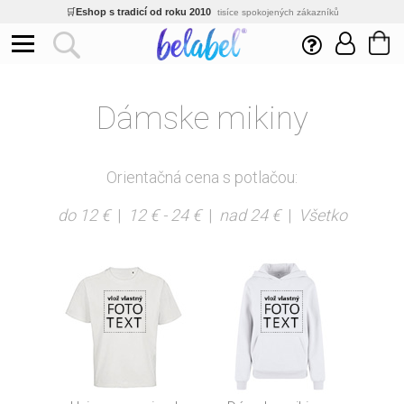
🛒
Eshop s tradicí od roku 2010
tisíce spokojených zákazníků
🌿
Ekologický a zdravotně nezávadný
žádná čína, barvy s certifikáty
💡
Inovativní výroba
vlastní vývoj, nejnovější technologie
⚡
Rychlé dodání
expedujeme do 24h
🏢
Výhodné pro firmy
Dámske mikiny
velké množstevní slevy
🔥
Kvalita pod kontrolou
jsme přímý výrobce, žádný zprostředkovatel
🛒
Eshop s tradicí od roku 2010
tisíce spokojených zákazníků
Orientačná cena s potlačou:
do 12 €
|
12 € - 24 €
|
nad 24 €
|
Všetko