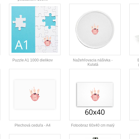
Puzzle A1 1000 dielikov
Nažehľovacia nášivka -
Kulatá
Plechová ceduľa - A4
Fotoobraz 60x40 cm malý