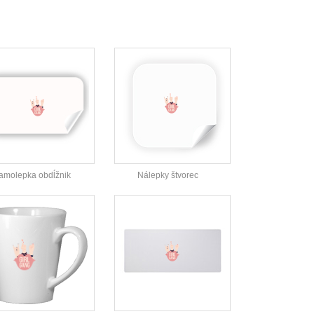
amolepka obdĺžnik
Nálepky štvorec