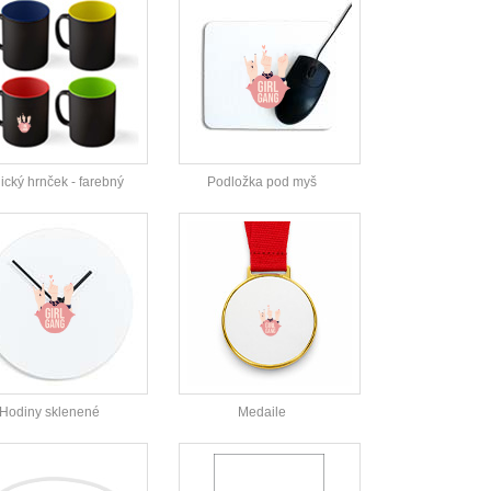
cký hrnček - farebný
Podložka pod myš
Hodiny sklenené
Medaile