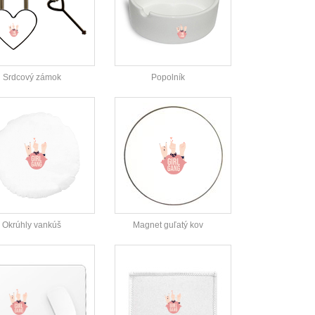
Srdcový zámok
Popolník
Okrúhly vankúš
Magnet guľatý kov