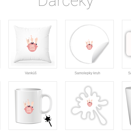
Darčeky
Vankúš
Samolepky kruh
S