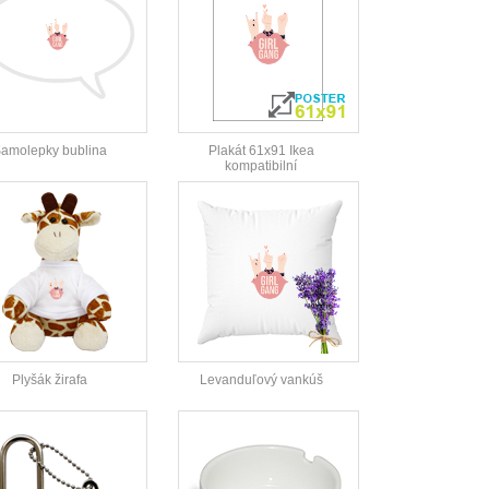
amolepky bublina
Plakát 61x91 Ikea
kompatibilní
Plyšák žirafa
Levanduľový vankúš