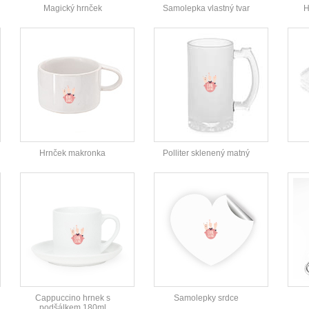
Magický hrnček
Samolepka vlastný tvar
H
Hrnček makronka
Polliter sklenený matný
Cappuccino hrnek s
Samolepky srdce
podšálkem 180ml