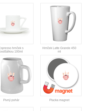
Espresso hrnček s
Hrnček Latte Grande 450
podšálkou 100ml
ml
Pivný pohár
Placka magnet