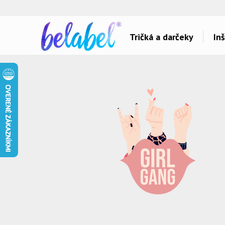
🌿
Ekol
Tričká a darčeky
Inš
Dárky pro..
Témy potlačí
Dárky pro maminku
Láska
Dárky pro ségru
Šport a auta
Dárky pro babičku
Hlášky
Dárky pro tátu
Detské
Dárky pro bráchu
Hudba & Film
Dárky pro dědu
Humor
Dárky pro partnera
Ostatné
Dárky pro partnerku
Všetko..
Dárky pro přátele