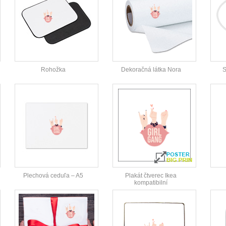
Rohožka
Dekoračná látka Nora
S
Plechová ceduľa – A5
Plakát čtverec Ikea
kompatibilní