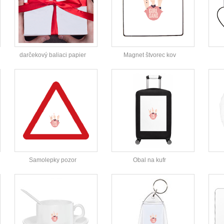
darčekový baliaci papier
Magnet štvorec kov
Samolepky pozor
Obal na kufr