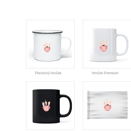
Plechový hrnček
Hrnček Premium