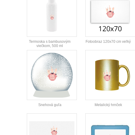
Termoska s bambusovým
Fotoobraz 120x70 cm veľký
viečkom, 500 ml
Snehová guľa
Metalický hrnček