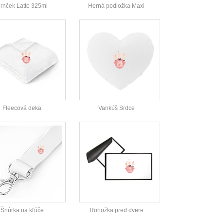
rnček Latte 325ml
Herná podložka Maxi
Fleecová deka
Vankúš Srdce
Šnúrka na kľúče
Rohožka pred dvere