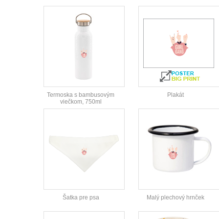
Termoska s bambusovým
Plakát
viečkom, 750ml
Šatka pre psa
Malý plechový hrnček