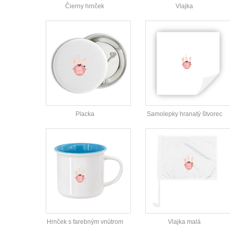
Čierny hrnček
Vlajka
Placka
Samolepky hranatý štvorec
Hrnček s farebným vnútrom
Vlajka malá