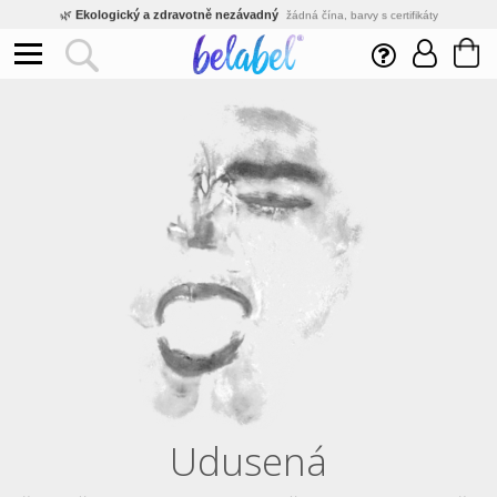
🌿
Ekologický a zdravotně nezávadný
žádná čína, barvy s certifikáty
💡
Inovativní výroba
vlastní vývoj, nejnovější technologie
⚡
Rychlé dodání
expedujeme do 24h
🏢
Výhodné pro firmy
velké množstevní slevy
🔥
Kvalita pod kontrolou
jsme přímý výrobce, žádný zprostředkovatel
🛒
Eshop s tradicí od roku 2010
tisíce spokojených zákazníků
Udusená