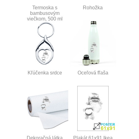
Termoska s
Rohožka
bambusovým
viečkom, 500 ml
Kľúčenka srdce
Oceľová fľaša
Dekoračná látka
Plakát 61x91 Ikea