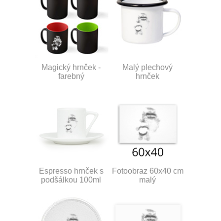
Magický hrnček -
Malý plechový
farebný
hrnček
Espresso hrnček s
Fotoobraz 60x40 cm
podšálkou 100ml
malý