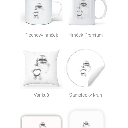
Plechový hrnček
Hrnček Premium
Vankúš
Samolepky kruh