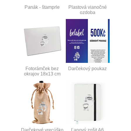
Panák - štamprle
Plastová vianočné
ozdoba
Fotorámček bez
Darčekový poukaz
okrajov 18x13 cm
Darčekové vrecúško
Ľanový zošit A6