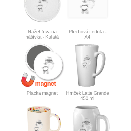
Nažehľovacia
Plechová ceduľa -
nášivka - Kulatá
A4
Placka magnet
Hrnček Latte Grande
450 ml