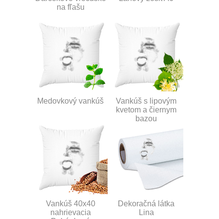
na fľašu
Medovkový vankúš
Vankúš s lipovým
kvetom a čiernym
bazou
Vankúš 40x40
Dekoračná látka
nahrievacia
Lina