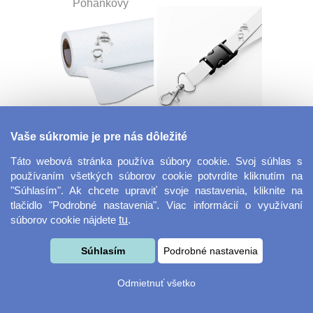
Pohánkový
Dekoračná látka
Šnúrka na kľúče s
Vaše súkromie je pre nás dôležité
Miranda
prackou
Táto webová stránka používa súbory cookie. Svoj súhlas s
používaním všetkých súborov cookie potvrdíte kliknutím na
"Súhlasím". Ak chcete upraviť svoje nastavenia, kliknite na
tlačidlo "Podrobné nastavenia". Viac informácií o využívaní
súborov cookie nájdete
tu
.
Súhlasím
Podrobné nastavenia
Velkoformátová
Desiatový box
Odmietnuť všetko
fotografie