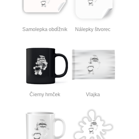
Samolepka obdĺžnik
Nálepky štvorec
Čierny hrnček
Vlajka