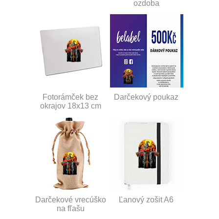
ozdoba
Fotorámček bez
Darčekový poukaz
okrajov 18x13 cm
Darčekové vrecúško
Ľanový zošit A6
na fľašu