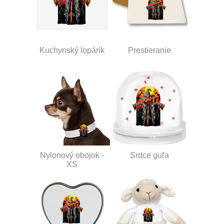
Kuchynský lopárik
Prestieranie
Nylonový obojok -
Srdce guľa
XS