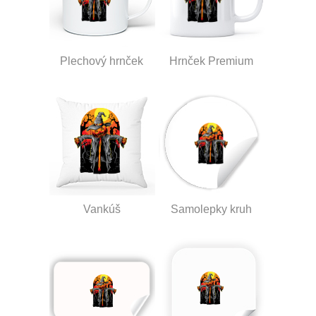
Plechový hrnček
Hrnček Premium
Vankúš
Samolepky kruh