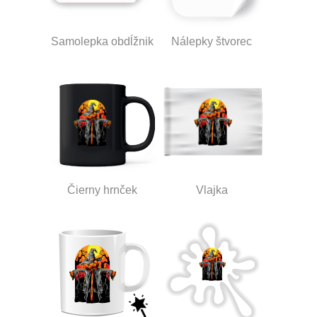
Samolepka obdĺžnik
Nálepky štvorec
Čierny hrnček
Vlajka