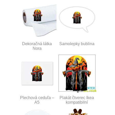
Dekoračná látka
Samolepky bublina
Nora
Plechová ceduľa –
Plakát čtverec Ikea
A5
kompatibilní