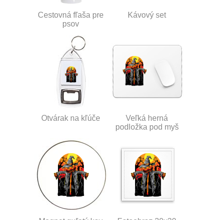
Cestovná fľaša pre
Kávový set
psov
Otvárak na kľúče
Veľká herná
podložka pod myš