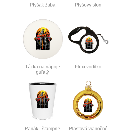
Plyšák žaba
Plyšový slon
Tácka na nápoje
Flexi vodítko
guľatý
Panák - štamprle
Plastová vianočné