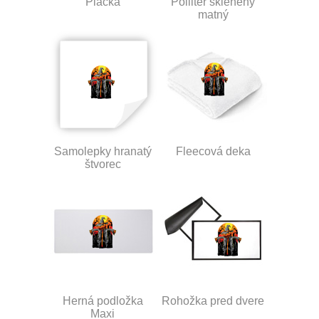
Placka
Polliter sklenený
matný
Samolepky hranatý
Fleecová deka
štvorec
Herná podložka
Rohožka pred dvere
Maxi