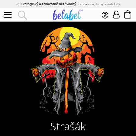
🌿
Ekologický a zdravotně nezávadný
žádná čína, barvy s certifikáty
💡
Inovativní výroba
vlastní vývoj, nejnovější technologie
⚡
Rychlé dodání
expedujeme do 24h
🏢
Výhodné pro firmy
velké množstevní slevy
🔥
Kvalita pod kontrolou
jsme přímý výrobce, žádný zprostředkovatel
🛒
Eshop s tradicí od roku 2010
tisíce spokojených zákazníků
Strašák