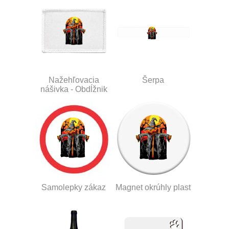
Nažehľovacia
Šerpa
nášivka - Obdĺžnik
Samolepky zákaz
Magnet okrúhly plast