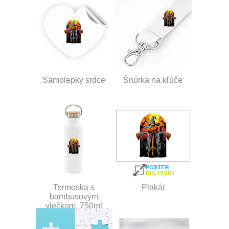
Samolepky srdce
Šnúrka na kľúče
Termoska s
Plakát
bambusovým
viečkom, 750ml