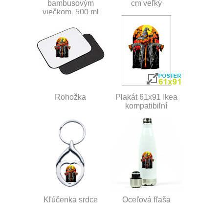
bambusovým
cm veľký
viečkom, 500 ml
Rohožka
Plakát 61x91 Ikea
kompatibilní
Kľúčenka srdce
Oceľová fľaša