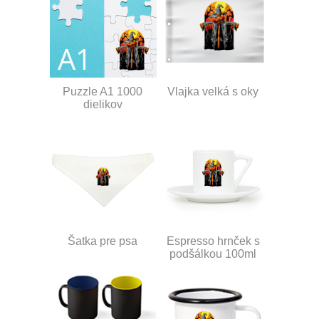
Puzzle A1 1000
Vlajka velká s oky
dielikov
Šatka pre psa
Espresso hrnček s
podšálkou 100ml