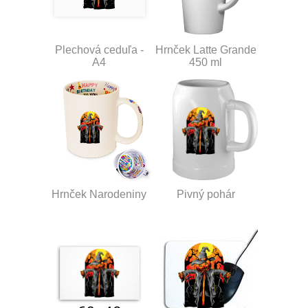
Plechová ceduľa -
Hrnček Latte Grande
A4
450 ml
Hrnček Narodeniny
Pivný pohár