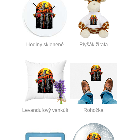
Hodiny sklenené
Plyšák žirafa
Levanduľový vankúš
Rohožka