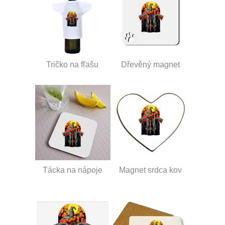
Tričko na fľašu
Dřevěný magnet
Tácka na nápoje
Magnet srdca kov