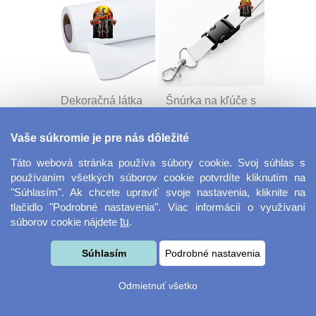
Dekoračná látka
Šnúrka na kľúče s
Miranda
prackou
Vaše súkromie je pre nás dôležité
Táto webová stránka používa súbory cookie. Svoj súhlas s
používaním všetkých súborov cookie potvrdíte kliknutím na
"Súhlasím". Ak chcete upraviť svoje nastavenia, kliknite na
tlačidlo "Podrobné nastavenia". Viac informácií o využívaní
súborov cookie nájdete
tu
.
Velkoformátová
Desiatový box
Súhlasím
Podrobné nastavenia
fotografie
Odmietnuť všetko