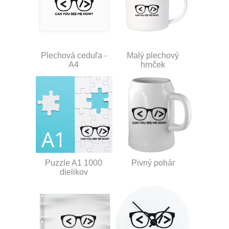
Plechová ceduľa -
Malý plechový
A4
hrnček
Puzzle A1 1000
Pivný pohár
dielikov