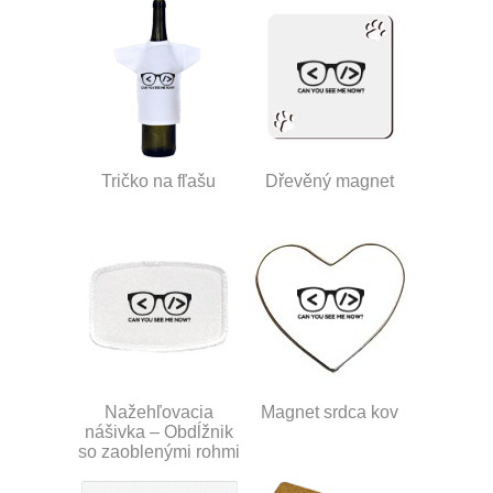
Tričko na fľašu
Dřevěný magnet
Nažehľovacia
Magnet srdca kov
nášivka – Obdĺžnik
so zaoblenými rohmi