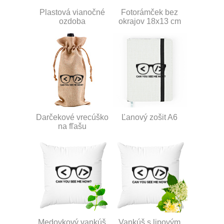
Plastová vianočné
Fotorámček bez
ozdoba
okrajov 18x13 cm
Darčekové vrecúško
Ľanový zošit A6
na fľašu
Medovkový vankúš
Vankúš s lipovým