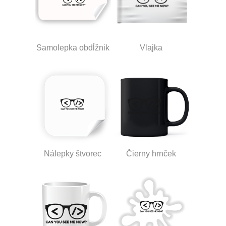
Samolepka obdĺžnik
Vlajka
Nálepky štvorec
Čierny hrnček