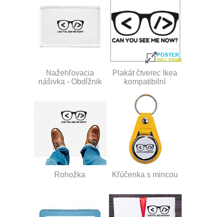
Nažehľovacia
Plakát čtverec Ikea
nášivka - Obdĺžnik
kompatibilní
Rohožka
Kľúčenka s mincou