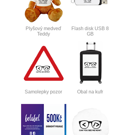
Plyšový medveď
Flash disk USB 8
Teddy
GB
Samolepky pozor
Obal na kufr