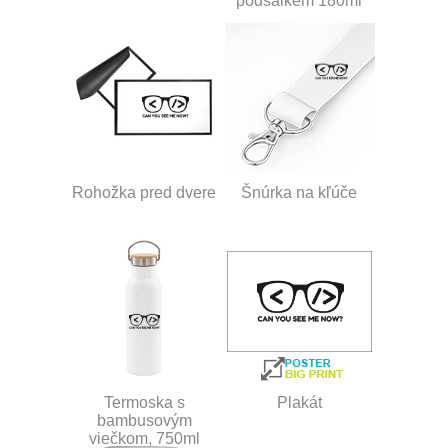
podšálkem 180ml
Rohožka pred dvere
Šnúrka na kľúče
Termoska s
Plakát
bambusovým
viečkom, 750ml