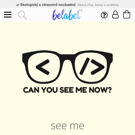
🌿
Ekologický a zdravotně nezávadný
žádná čína, barvy s certifikáty
💡
Inovativní výroba
vlastní vývoj, nejnovější technologie
⚡
Rychlé dodání
expedujeme do 24h
🏢
Výhodné pro firmy
velké množstevní slevy
🔥
Kvalita pod kontrolou
jsme přímý výrobce, žádný zprostředkovatel
🛒
Eshop s tradicí od roku 2010
tisíce spokojených zákazníků
see me