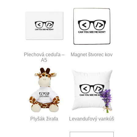
Plechová ceduľa –
Magnet štvorec kov
A5
Plyšák žirafa
Levanduľový vankúš