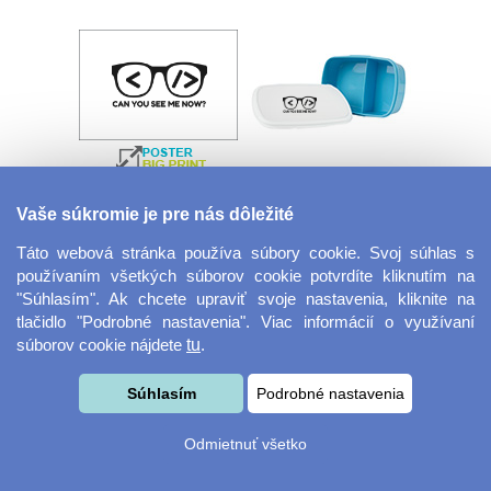
Velkoformátová
Desiatový box
Vaše súkromie je pre nás dôležité
fotografie
Táto webová stránka používa súbory cookie. Svoj súhlas s
používaním všetkých súborov cookie potvrdíte kliknutím na
"Súhlasím". Ak chcete upraviť svoje nastavenia, kliknite na
tlačidlo "Podrobné nastavenia". Viac informácií o využívaní
súborov cookie nájdete
tu
.
Súhlasím
Podrobné nastavenia
Kovový dávkovač na
Obrus ​​125 x 75 cm
Odmietnuť všetko
mydlo