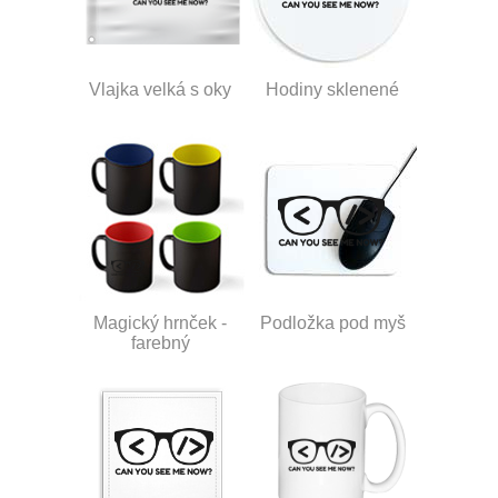
Vlajka velká s oky
Hodiny sklenené
Magický hrnček -
Podložka pod myš
farebný