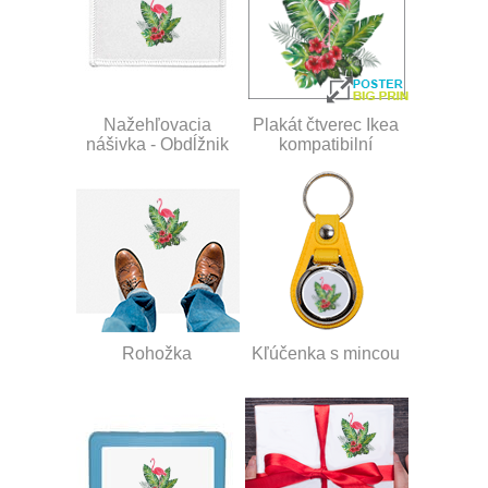
Nažehľovacia
Plakát čtverec Ikea
nášivka - Obdĺžnik
kompatibilní
Rohožka
Kľúčenka s mincou