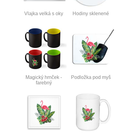
Vlajka velká s oky
Hodiny sklenené
Magický hrnček -
Podložka pod myš
farebný