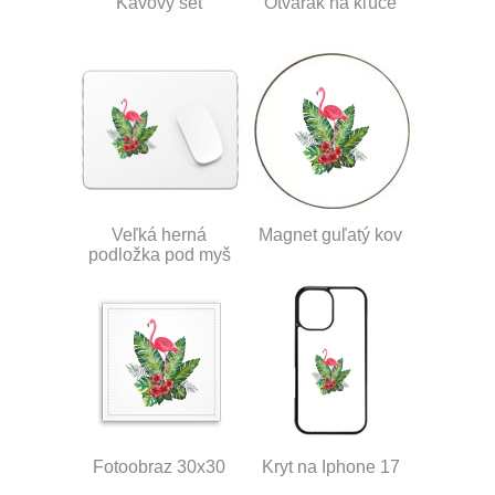
Kávový set
Otvárak na kľúče
Veľká herná
Magnet guľatý kov
podložka pod myš
Fotoobraz 30x30
Kryt na Iphone 17