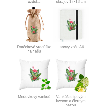
ozdoba
okrajov 18x13 cm
Darčekové vrecúško
Ľanový zošit A6
na fľašu
Medovkový vankúš
Vankúš s lipovým
kvetom a čiernym
bazou