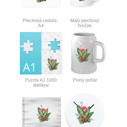
Plechová ceduľa -
Malý plechový
A4
hrnček
Puzzle A1 1000
Pivný pohár
dielikov