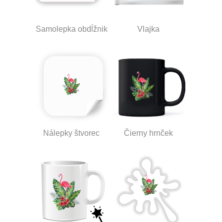
Samolepka obdĺžnik
Vlajka
Nálepky štvorec
Čierny hrnček