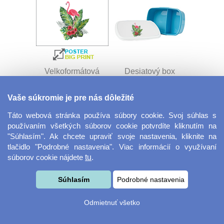
Velkoformátová
Desiatový box
fotografie
Vaše súkromie je pre nás dôležité
Táto webová stránka používa súbory cookie. Svoj súhlas s
používaním všetkých súborov cookie potvrdíte kliknutím na
"Súhlasím". Ak chcete upraviť svoje nastavenia, kliknite na
tlačidlo "Podrobné nastavenia". Viac informácií o využívaní
súborov cookie nájdete
tu
.
Kovový dávkovač na
Obrus ​​125 x 75 cm
Súhlasím
Podrobné nastavenia
mydlo
Odmietnuť všetko