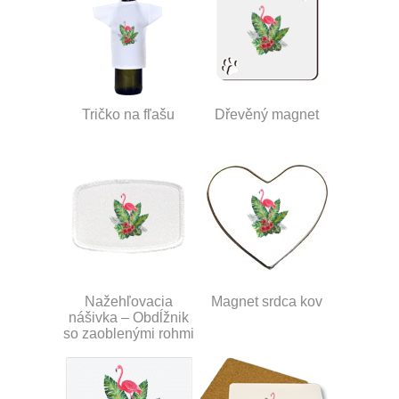
Tričko na fľašu
Dřevěný magnet
Nažehľovacia
Magnet srdca kov
nášivka – Obdĺžnik
so zaoblenými rohmi