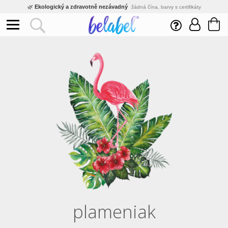
🌿
Ekologický a zdravotně nezávadný
žádná čína, barvy s certifikáty
💡
Inovativní výroba
vlastní vývoj, nejnovější technologie
⚡
Rychlé dodání
expedujeme do 24h
🏢
Výhodné pro firmy
velké množstevní slevy
🔥
Kvalita pod kontrolou
jsme přímý výrobce, žádný zprostředkovatel
🛒
Eshop s tradicí od roku 2010
tisíce spokojených zákazníků
plameniak