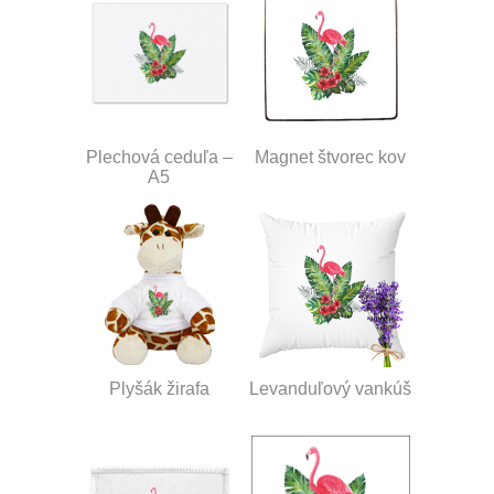
Plechová ceduľa –
Magnet štvorec kov
A5
Plyšák žirafa
Levanduľový vankúš