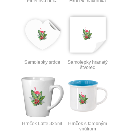
Fleecová deka
Hrnček makronka
Samolepky srdce
Samolepky hranatý
štvorec
Hrnček Latte 325ml
Hrnček s farebným
vnútrom