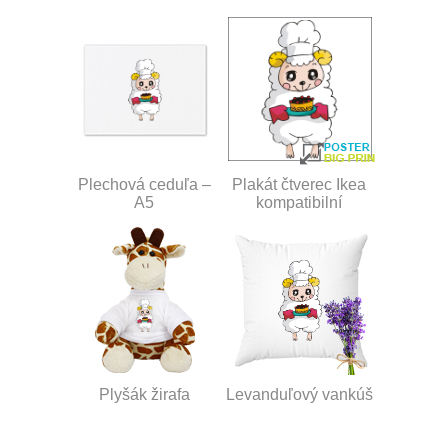
Plechová ceduľa –
Plakát čtverec Ikea
A5
kompatibilní
Plyšák žirafa
Levanduľový vankúš