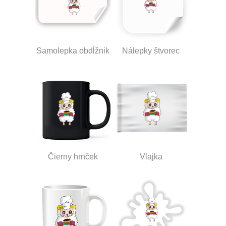
Samolepka obdĺžnik
Nálepky štvorec
Čierny hrnček
Vlajka