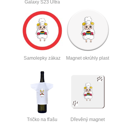
Galaxy S23 Ultra
Samolepky zákaz
Magnet okrúhly plast
Tričko na fľašu
Dřevěný magnet