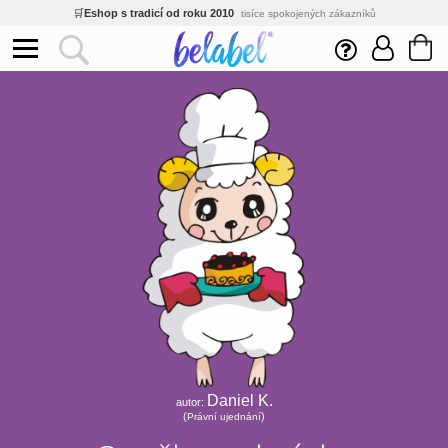
🌿
Ekologický a zdravotně nezávadný
žádná čína, barvy s certifikáty
💡
Inovativní výroba
vlastní vývoj, nejnovější technologie
⚡
Rychlé dodání
expedujeme do 24h
🏢
Výhodné pro firmy
velké množstevní slevy
🔥
Kvalita pod kontrolou
jsme přímý výrobce, žádný zprostředkovatel
🛒
Eshop s tradicí od roku 2010
tisíce spokojených zákazníků
Daniel K.
autor:
(
)
Právní ujednání