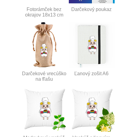
Fotorámček bez
Darčekový poukaz
okrajov 18x13 cm
Darčekové vrecúško
Ľanový zošit A6
na fľašu