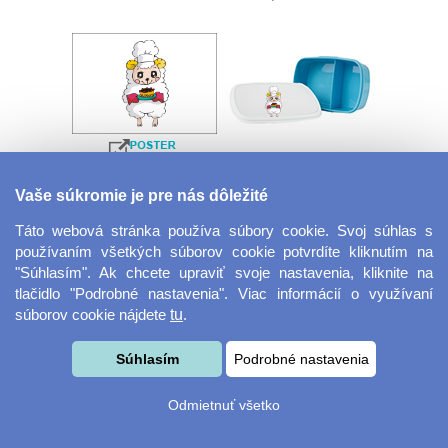
Velkoformátová
Desiatový box
Vaše súkromie je pre nás dôležité
fotografie
Táto webová stránka používa súbory cookie. Svoj súhlas s
používaním všetkých súborov cookie potvrdíte kliknutím na
"Súhlasím". Ak chcete upraviť svoje nastavenia, kliknite na
tlačidlo "Podrobné nastavenia". Viac informácií o využívaní
súborov cookie nájdete
tu
.
Súhlasím
Podrobné nastavenia
Kovový dávkovač na
Obrus ​​125 x 75 cm
Odmietnuť všetko
mydlo