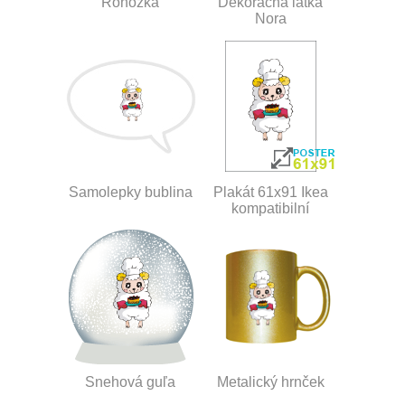
Rohožka
Dekoračná látka
Nora
Samolepky bublina
Plakát 61x91 Ikea
kompatibilní
Snehová guľa
Metalický hrnček