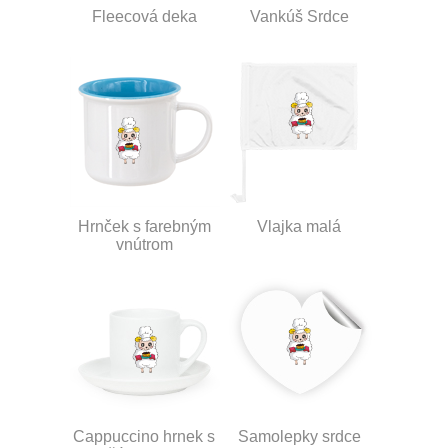
Fleecová deka
Vankúš Srdce
Hrnček s farebným
Vlajka malá
vnútrom
Cappuccino hrnek s
Samolepky srdce