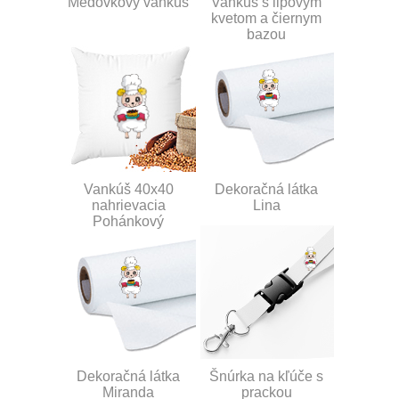
Medovkový vankúš
Vankúš s lipovým
kvetom a čiernym
bazou
Vankúš 40x40
Dekoračná látka
nahrievacia
Lina
Pohánkový
Dekoračná látka
Šnúrka na kľúče s
Miranda
prackou