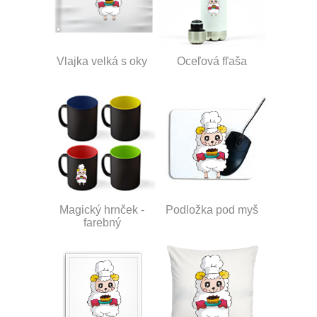
Vlajka velká s oky
Oceľová fľaša
Magický hrnček -
Podložka pod myš
farebný