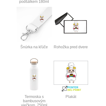
podšálkem 180ml
Šnúrka na kľúče
Rohožka pred dvere
Termoska s
Plakát
bambusovým
viečkom, 750ml