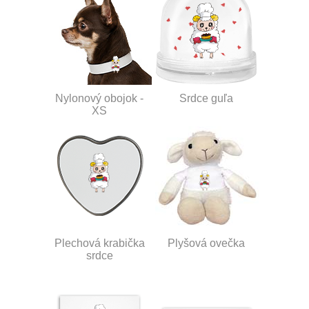
Nylonový obojok -
Srdce guľa
XS
Plechová krabička
Plyšová ovečka
srdce