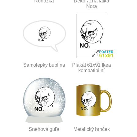
Rohožka
Dekoračná látka
Nora
Samolepky bublina
Plakát 61x91 Ikea
kompatibilní
Snehová guľa
Metalický hrnček