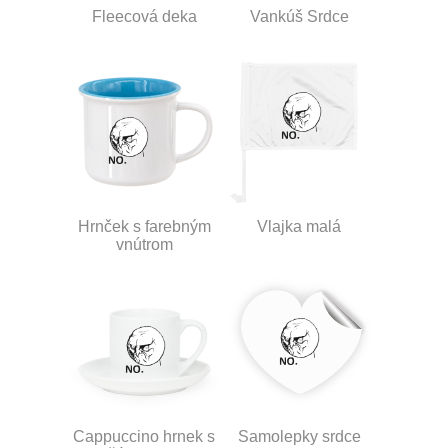
Fleecová deka
Vankúš Srdce
Hrnček s farebným
Vlajka malá
vnútrom
Cappuccino hrnek s
Samolepky srdce