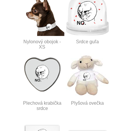
Nylonový obojok -
Srdce guľa
XS
Plechová krabička
Plyšová ovečka
srdce