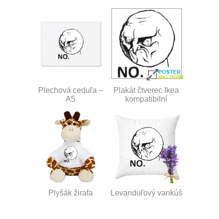
Plechová ceduľa –
Plakát čtverec Ikea
A5
kompatibilní
Plyšák žirafa
Levanduľový vankúš