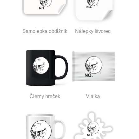
Samolepka obdĺžnik
Nálepky štvorec
Čierny hrnček
Vlajka