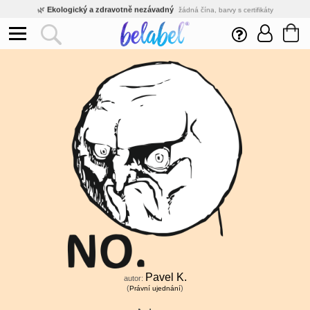
🌿
Ekologický a zdravotně nezávadný
žádná čína, barvy s certifikáty
💡
Inovativní výroba
vlastní vývoj, nejnovější technologie
⚡
Rychlé dodání
expedujeme do 24h
🏢
Výhodné pro firmy
velké množstevní slevy
🔥
Kvalita pod kontrolou
jsme přímý výrobce, žádný zprostředkovatel
🛒
Eshop s tradicí od roku 2010
tisíce spokojených zákazníků
Pavel K.
autor:
(
)
Právní ujednání