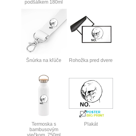
podšálkem 180ml
Šnúrka na kľúče
Rohožka pred dvere
Termoska s
Plakát
bambusovým
viečkom, 750ml