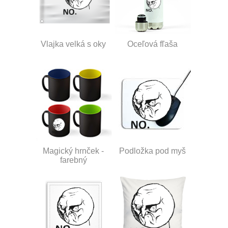
Vlajka velká s oky
Oceľová fľaša
Magický hrnček -
Podložka pod myš
farebný