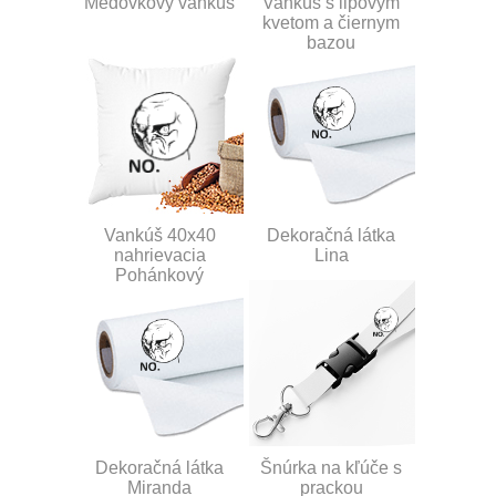
Medovkový vankúš
Vankúš s lipovým
kvetom a čiernym
bazou
Vankúš 40x40
Dekoračná látka
nahrievacia
Lina
Pohánkový
Dekoračná látka
Šnúrka na kľúče s
Miranda
prackou