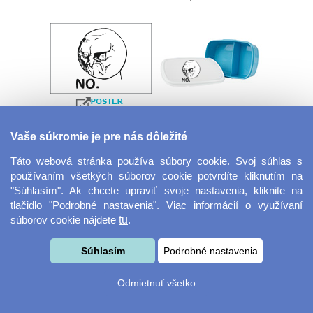
Velkoformátová
Desiatový box
Vaše súkromie je pre nás dôležité
fotografie
Táto webová stránka používa súbory cookie. Svoj súhlas s
používaním všetkých súborov cookie potvrdíte kliknutím na
"Súhlasím". Ak chcete upraviť svoje nastavenia, kliknite na
tlačidlo "Podrobné nastavenia". Viac informácií o využívaní
súborov cookie nájdete
tu
.
Súhlasím
Podrobné nastavenia
Kovový dávkovač na
Obrus ​​125 x 75 cm
Odmietnuť všetko
mydlo