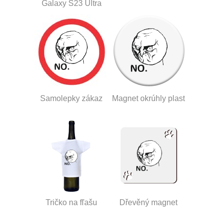
Galaxy S23 Ultra
Samolepky zákaz
Magnet okrúhly plast
Tričko na fľašu
Dřevěný magnet