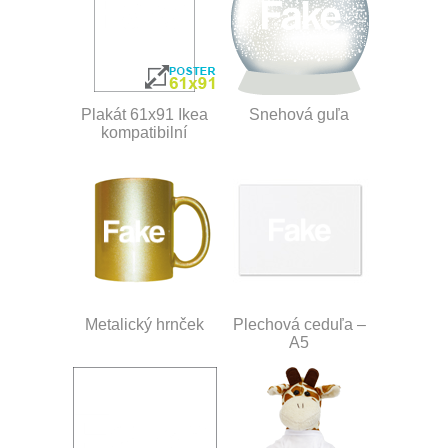
Plakát 61x91 Ikea
Snehová guľa
kompatibilní
Metalický hrnček
Plechová ceduľa –
A5