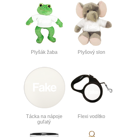
Plyšák žaba
Plyšový slon
Tácka na nápoje
Flexi vodítko
guľatý