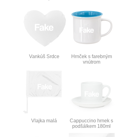
Vankúš Srdce
Hrnček s farebným
vnútrom
Vlajka malá
Cappuccino hrnek s
podšálkem 180ml