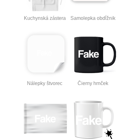
Kuchynská zástera
Samolepka obdĺžnik
Nálepky štvorec
Čierny hrnček