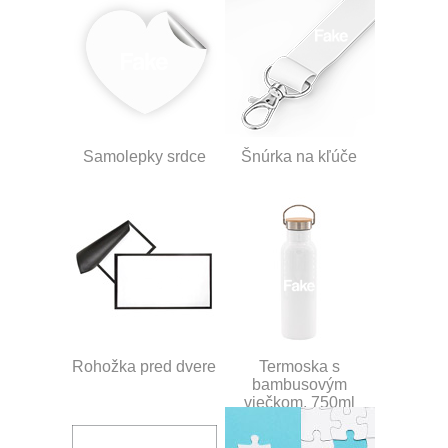
Samolepky srdce
Šnúrka na kľúče
Rohožka pred dvere
Termoska s
bambusovým
viečkom, 750ml