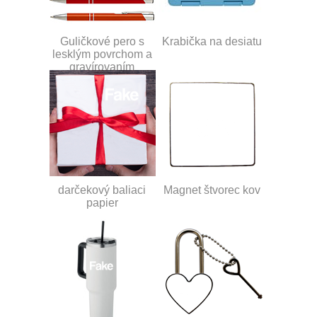
Guličkové pero s
Krabička na desiatu
lesklým povrchom a
gravírovaním
darčekový baliaci
Magnet štvorec kov
papier