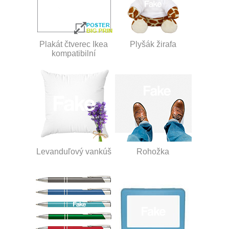
Plakát čtverec Ikea
Plyšák žirafa
kompatibilní
Levanduľový vankúš
Rohožka