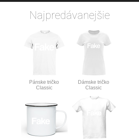
Najpredávanejšie
Pánske tričko
Dámske tričko
Classic
Classic