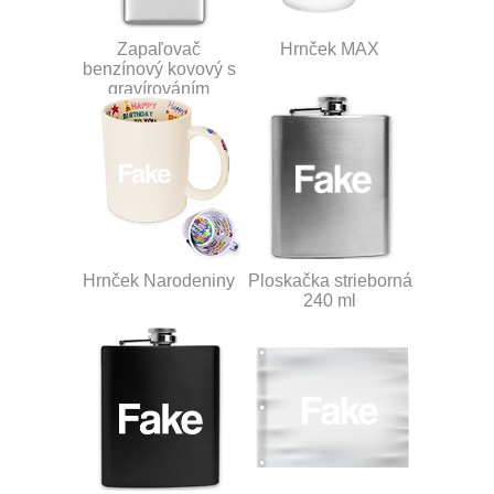
Zapaľovač
Hrnček MAX
benzínový kovový s
gravírováním
Hrnček Narodeniny
Ploskačka strieborná
240 ml