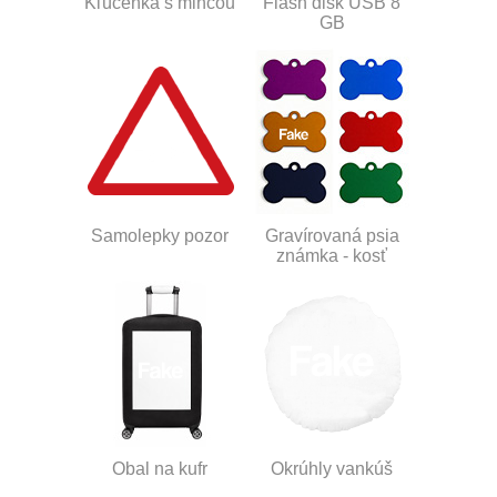
Kľúčenka s mincou
Flash disk USB 8
GB
Samolepky pozor
Gravírovaná psia
známka - kosť
Obal na kufr
Okrúhly vankúš