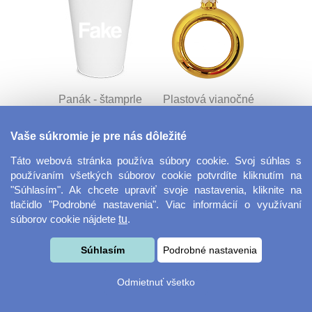
Panák - štamprle
Plastová vianočné
ozdoba
Vaše súkromie je pre nás dôležité
Táto webová stránka používa súbory cookie. Svoj súhlas s
používaním všetkých súborov cookie potvrdíte kliknutím na
"Súhlasím". Ak chcete upraviť svoje nastavenia, kliknite na
tlačidlo "Podrobné nastavenia". Viac informácií o využívaní
súborov cookie nájdete
tu
.
Fotorámček bez
Darčekový poukaz
Súhlasím
Podrobné nastavenia
okrajov 18x13 cm
Odmietnuť všetko