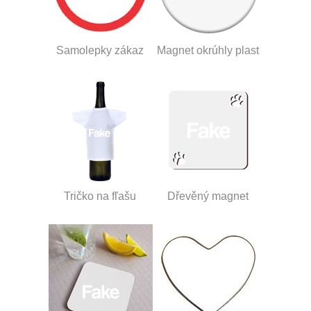
Samolepky zákaz
Magnet okrúhly plast
Tričko na fľašu
Dřevěný magnet