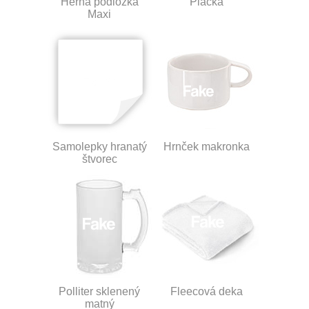
Herná podložka
Placka
Maxi
Samolepky hranatý
Hrnček makronka
štvorec
Polliter sklenený
Fleecová deka
matný