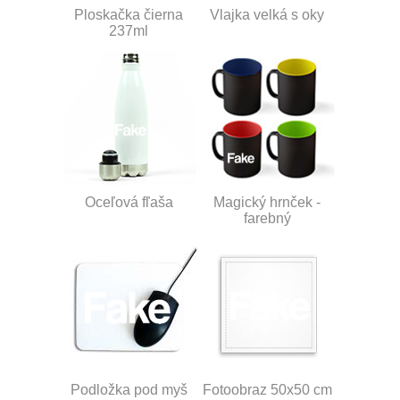
Ploskačka čierna
Vlajka velká s oky
237ml
Oceľová fľaša
Magický hrnček -
farebný
Podložka pod myš
Fotoobraz 50x50 cm