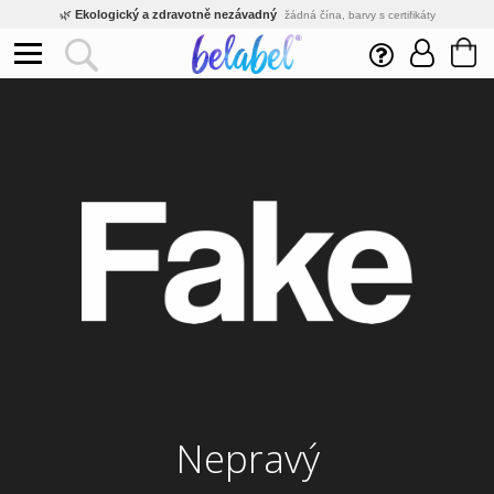
🌿
Ekologický a zdravotně nezávadný
žádná čína, barvy s certifikáty
💡
Inovativní výroba
vlastní vývoj, nejnovější technologie
⚡
Rychlé dodání
expedujeme do 24h
🏢
Výhodné pro firmy
velké množstevní slevy
🔥
Kvalita pod kontrolou
jsme přímý výrobce, žádný zprostředkovatel
🛒
Eshop s tradicí od roku 2010
tisíce spokojených zákazníků
Nepravý