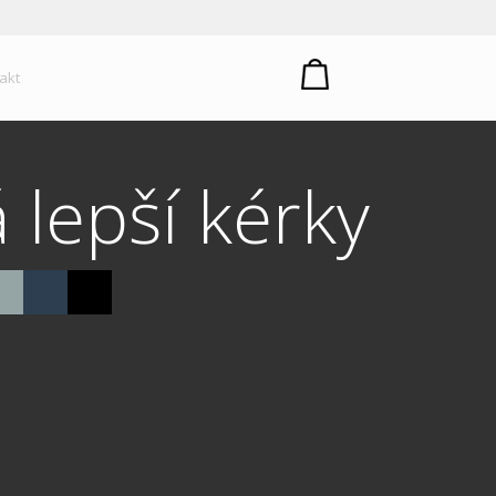
um plastů
akt
 lepší kérky