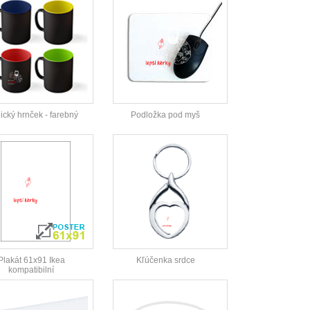
cký hrnček - farebný
Podložka pod myš
Plakát 61x91 Ikea
Kľúčenka srdce
kompatibilní