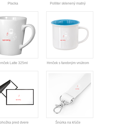
Placka
Polliter sklenený matný
rnček Latte 325ml
Hrnček s farebným vnútrom
ohožka pred dvere
Šnúrka na kľúče