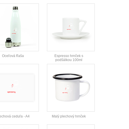
Oceľová fľaša
Espresso hrnček s
podšálkou 100ml
echová ceduľa - A4
Malý plechový hrnček