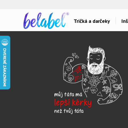
🌿
Ekol
Tričká a darčeky
Inš
Dárky pro..
Témy potlačí
Dárky pro maminku
Láska
Dárky pro ségru
Šport a auta
Dárky pro babičku
Hlášky
Dárky pro tátu
Detské
Dárky pro bráchu
Hudba & Film
Dárky pro dědu
Humor
Dárky pro partnera
Ostatné
Dárky pro partnerku
Všetko..
Dárky pro přátele