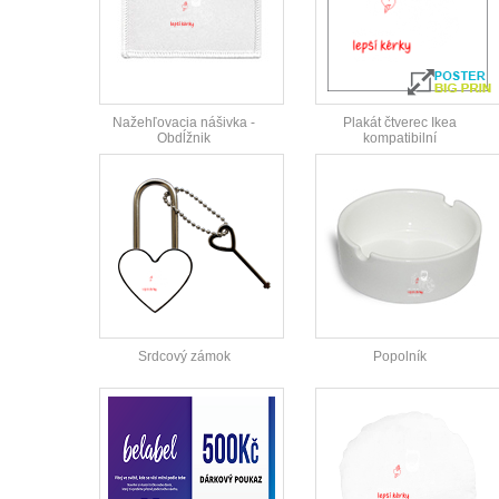
Nažehľovacia nášivka -
Plakát čtverec Ikea
Obdĺžnik
kompatibilní
Srdcový zámok
Popolník