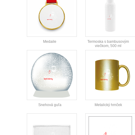
Medaile
Termoska s bambusovým
viečkom, 500 ml
Snehová guľa
Metalický hrnček