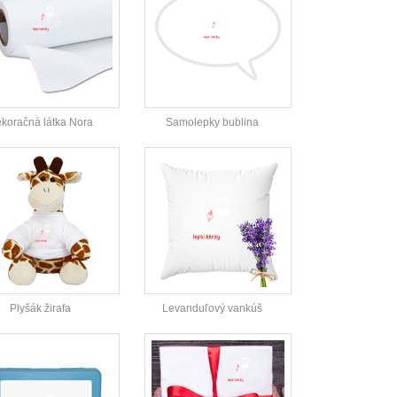
koračná látka Nora
Samolepky bublina
Plyšák žirafa
Levanduľový vankúš