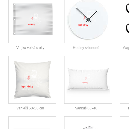
Vlajka velká s oky
Hodiny sklenené
Magi
Vankúš 50x50 cm
Vankúš 80x40