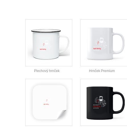
Plechový hrnček
Hrnček Premium