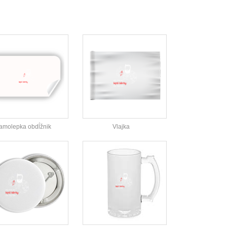
amolepka obdĺžnik
Vlajka