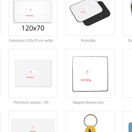
Fotoobraz 120x70 cm veľký
Rohožka
De
Plechová ceduľa – A5
Magnet štvorec kov