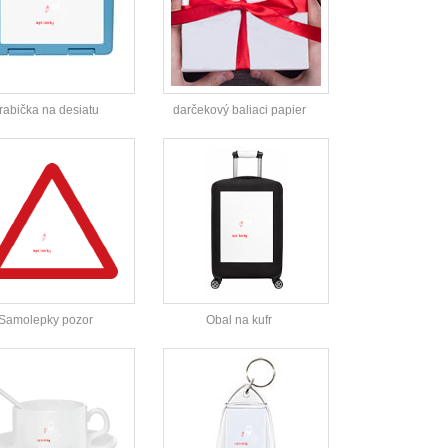
rabička na desiatu
darčekový baliaci papier
Samolepky pozor
Obal na kufr