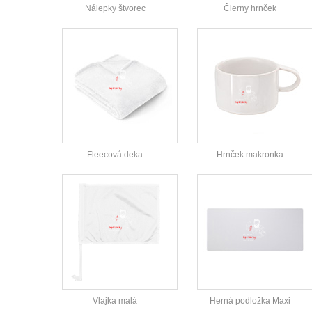
Nálepky štvorec
Čierny hrnček
Fleecová deka
Hrnček makronka
Vlajka malá
Herná podložka Maxi