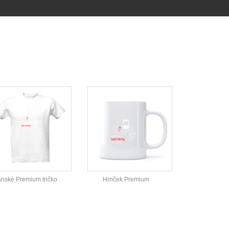
nské Premium tričko
Hrnček Premium