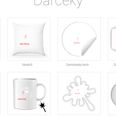
Darčeky
Vankúš
Samolepky kruh
S