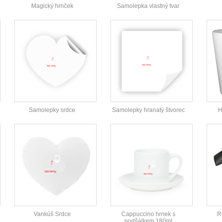
Magický hrnček
Samolepka vlastný tvar
Samolepky srdce
Samolepky hranatý štvorec
H
Vankúš Srdce
Cappuccino hrnek s
R
podšálkem 180ml