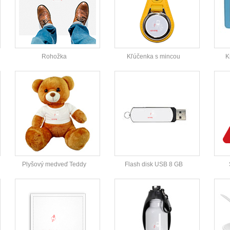
Rohožka
Kľúčenka s mincou
K
Plyšový medveď Teddy
Flash disk USB 8 GB