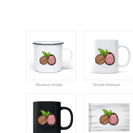
Plechový hrnček
Hrnček Premium