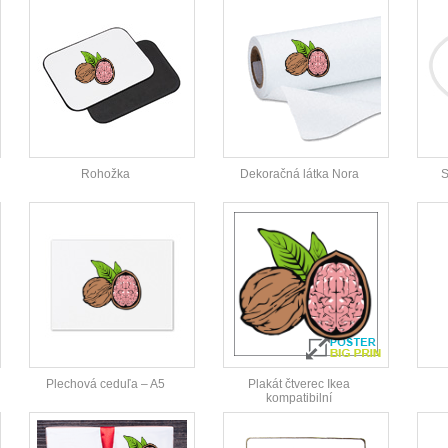
Rohožka
Dekoračná látka Nora
S
Plechová ceduľa – A5
Plakát čtverec Ikea
kompatibilní