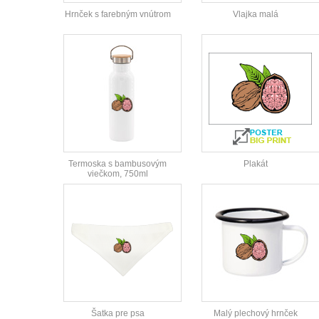
Hrnček s farebným vnútrom
Vlajka malá
Termoska s bambusovým
Plakát
viečkom, 750ml
Šatka pre psa
Malý plechový hrnček