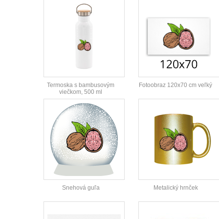
Termoska s bambusovým
Fotoobraz 120x70 cm veľký
viečkom, 500 ml
Snehová guľa
Metalický hrnček