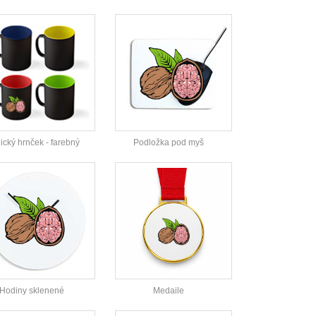
cký hrnček - farebný
Podložka pod myš
Hodiny sklenené
Medaile