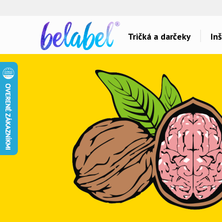
🌿
Ekol
Tričká a darčeky
Inš
Dárky pro..
Témy potlačí
Dárky pro maminku
Láska
Dárky pro ségru
Šport a auta
Dárky pro babičku
Hlášky
Dárky pro tátu
Detské
Dárky pro bráchu
Hudba & Film
Dárky pro dědu
Humor
Dárky pro partnera
Ostatné
Dárky pro partnerku
Všetko..
Dárky pro přátele