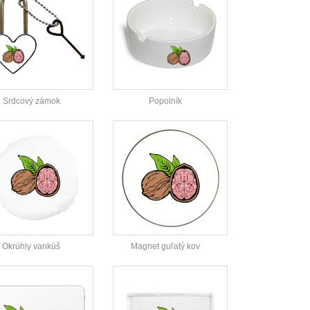
Srdcový zámok
Popolník
Okrúhly vankúš
Magnet guľatý kov