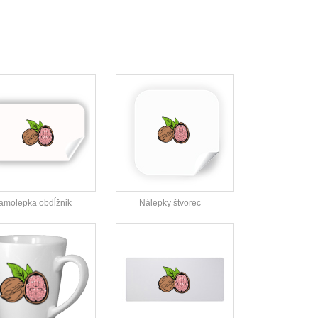
amolepka obdĺžnik
Nálepky štvorec