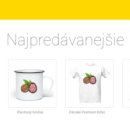
Najpredávanejšie
Plechový hrnček
Pánské Premium tričko