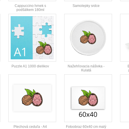
Cappuccino hrnek s
Samolepky srdce
podšálkem 180ml
Puzzle A1 1000 dielikov
Nažehľovacia nášivka -
Kulatá
Plechová ceduľa - A4
Fotoobraz 60x40 cm malý