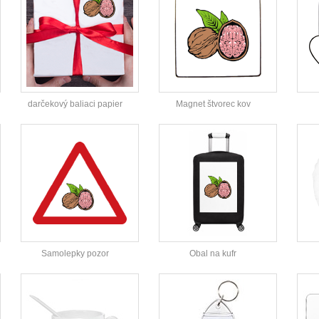
darčekový baliaci papier
Magnet štvorec kov
Samolepky pozor
Obal na kufr