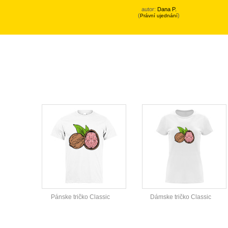
autor:
Dana P.
(
)
Právní ujednání
Pánske tričko Classic
Dámske tričko Classic