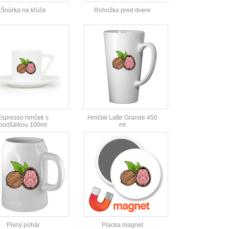
Šnúrka na kľúče
Rohožka pred dvere
Espresso hrnček s
Hrnček Latte Grande 450
podšálkou 100ml
ml
Pivný pohár
Placka magnet