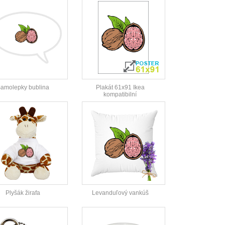
amolepky bublina
Plakát 61x91 Ikea
kompatibilní
Plyšák žirafa
Levanduľový vankúš