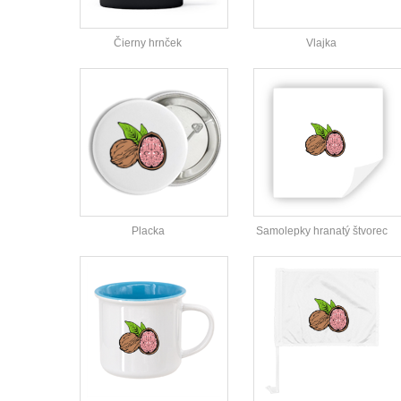
Čierny hrnček
Vlajka
Placka
Samolepky hranatý štvorec