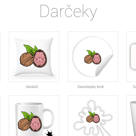
Darčeky
Vankúš
Samolepky kruh
S