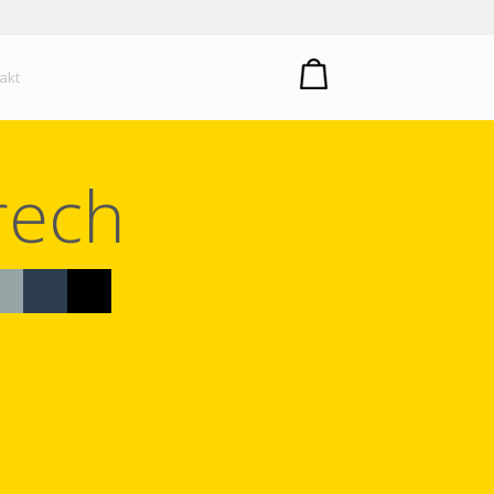
um plastů
akt
rech