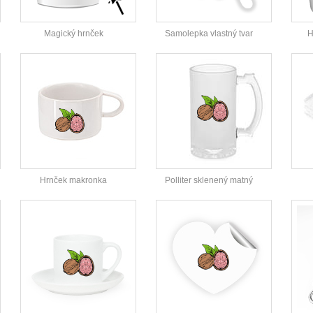
Magický hrnček
Samolepka vlastný tvar
H
Hrnček makronka
Polliter sklenený matný