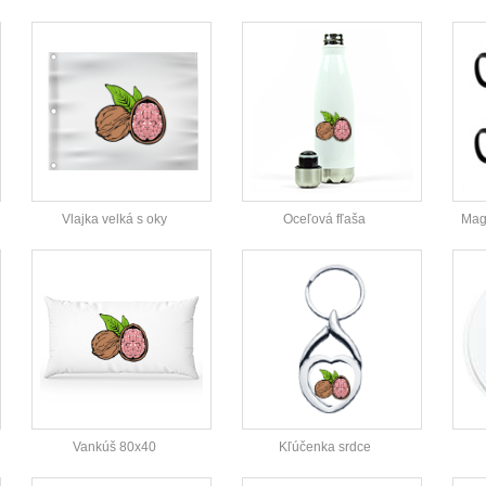
Vlajka velká s oky
Oceľová fľaša
Magi
Vankúš 80x40
Kľúčenka srdce