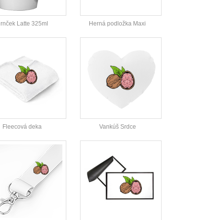
rnček Latte 325ml
Herná podložka Maxi
Fleecová deka
Vankúš Srdce