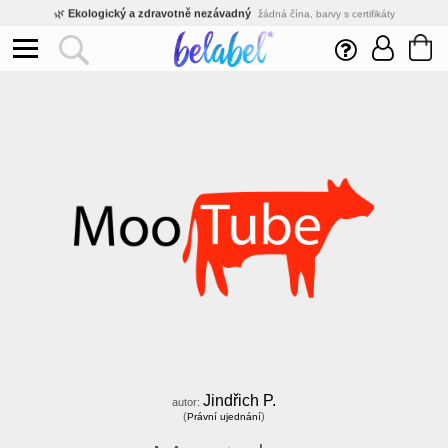
🌿
Ekologický a zdravotně nezávadný
žádná čína, barvy s certifikáty
💡
Inovativní výroba
vlastní vývoj, nejnovější technologie
⚡
Rychlé dodání
expedujeme do 24h
🏢
Výhodné pro firmy
velké množstevní slevy
🔥
Kvalita pod kontrolou
jsme přímý výrobce, žádný zprostředkovatel
🛒
Eshop s tradicí od roku 2010
tisíce spokojených zákazníků
Jindřich P.
autor:
(
)
Právní ujednání