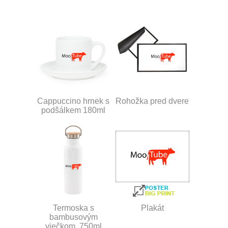
Cappuccino hrnek s
Rohožka pred dvere
podšálkem 180ml
Termoska s
Plakát
bambusovým
viečkom, 750ml