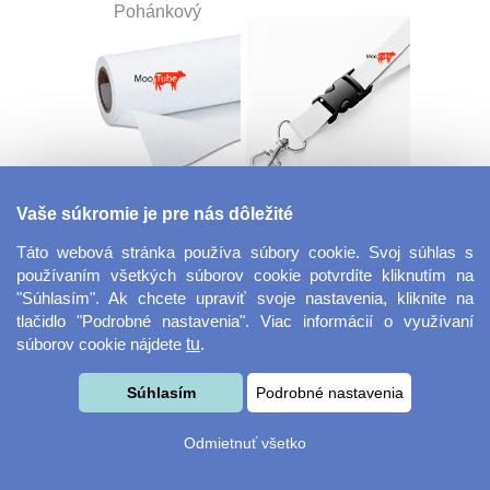
Pohánkový
Dekoračná látka
Šnúrka na kľúče s
Vaše súkromie je pre nás dôležité
Miranda
prackou
Táto webová stránka používa súbory cookie. Svoj súhlas s
používaním všetkých súborov cookie potvrdíte kliknutím na
"Súhlasím". Ak chcete upraviť svoje nastavenia, kliknite na
tlačidlo "Podrobné nastavenia". Viac informácií o využívaní
súborov cookie nájdete
tu
.
Súhlasím
Podrobné nastavenia
Velkoformátová
Desiatový box
Odmietnuť všetko
fotografie