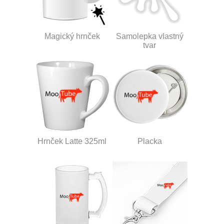
Magický hrnček
Samolepka vlastný
tvar
Hrnček Latte 325ml
Placka