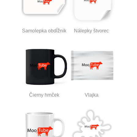
Samolepka obdĺžnik
Nálepky štvorec
Čierny hrnček
Vlajka