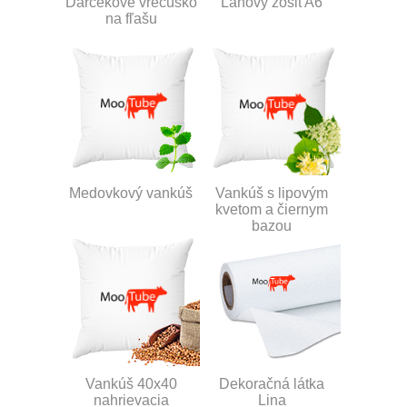
Darčekové vrecúško
Ľanový zošit A6
na fľašu
Medovkový vankúš
Vankúš s lipovým
kvetom a čiernym
bazou
Vankúš 40x40
Dekoračná látka
nahrievacia
Lina