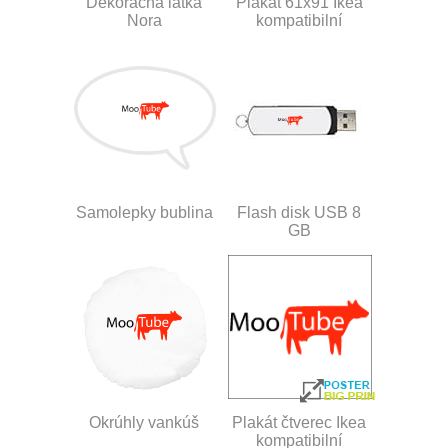
Dekoračná látka
Plakát 61x91 Ikea
Nora
kompatibilní
Samolepky bublina
Flash disk USB 8
GB
Okrúhly vankúš
Plakát čtverec Ikea
kompatibilní