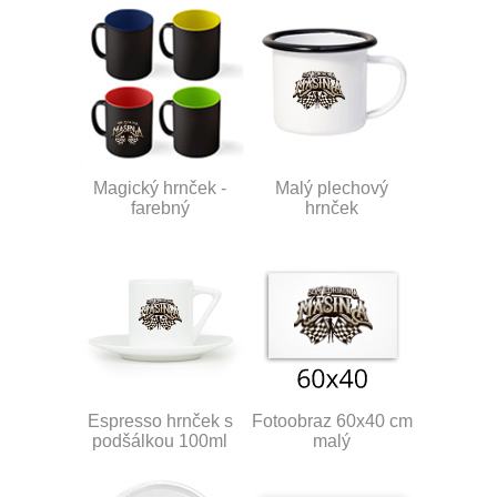
Magický hrnček -
Malý plechový
farebný
hrnček
Espresso hrnček s
Fotoobraz 60x40 cm
podšálkou 100ml
malý