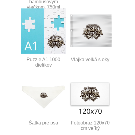
bambusovým
viečkom, 750ml
Puzzle A1 1000
Vlajka velká s oky
dielikov
Šatka pre psa
Fotoobraz 120x70
cm veľký