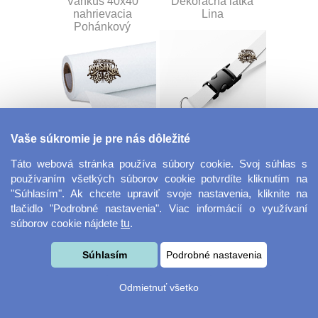
Vankúš 40x40
Dekoračná látka
nahrievacia
Lina
Pohánkový
Vaše súkromie je pre nás dôležité
Dekoračná látka
Šnúrka na kľúče s
Miranda
prackou
Táto webová stránka používa súbory cookie. Svoj súhlas s
používaním všetkých súborov cookie potvrdíte kliknutím na
"Súhlasím". Ak chcete upraviť svoje nastavenia, kliknite na
tlačidlo "Podrobné nastavenia". Viac informácií o využívaní
súborov cookie nájdete
tu
.
Súhlasím
Podrobné nastavenia
Odmietnuť všetko
Velkoformátová
Desiatový box
fotografie