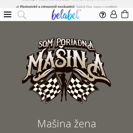
🌿
Ekologický a zdravotně nezávadný
žádná čína, barvy s certifikáty
💡
Inovativní výroba
vlastní vývoj, nejnovější technologie
⚡
Rychlé dodání
expedujeme do 24h
🏢
Výhodné pro firmy
velké množstevní slevy
🔥
Kvalita pod kontrolou
jsme přímý výrobce, žádný zprostředkovatel
🛒
Eshop s tradicí od roku 2010
tisíce spokojených zákazníků
Mašina žena