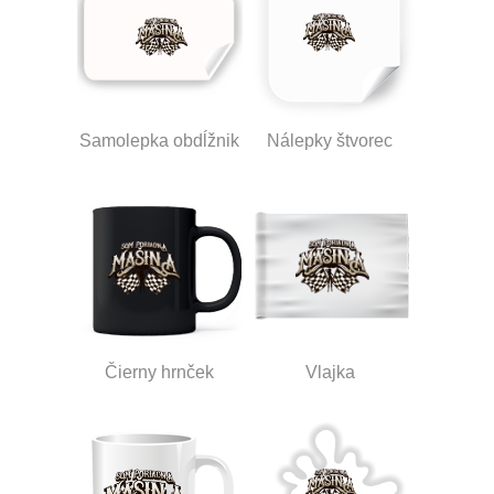
Samolepka obdĺžnik
Nálepky štvorec
Čierny hrnček
Vlajka