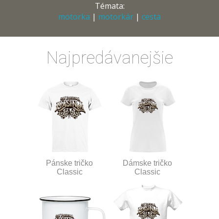
Témata:
motorka
|
motorkár
|
cesta
Najpredávanejšie
Pánske tričko
Dámske tričko
Classic
Classic