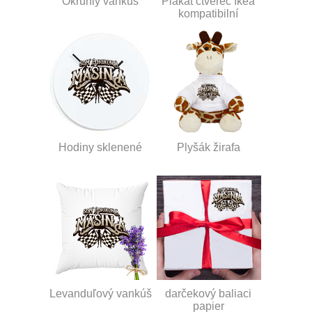
Okrúhly vankúš
Plakát čtverec Ikea
kompatibilní
Hodiny sklenené
Plyšák žirafa
Levanduľový vankúš
darčekový baliaci
papier