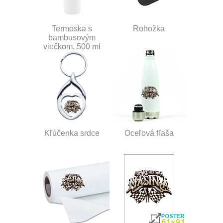
Termoska s
Rohožka
bambusovým
viečkom, 500 ml
Kľúčenka srdce
Oceľová fľaša