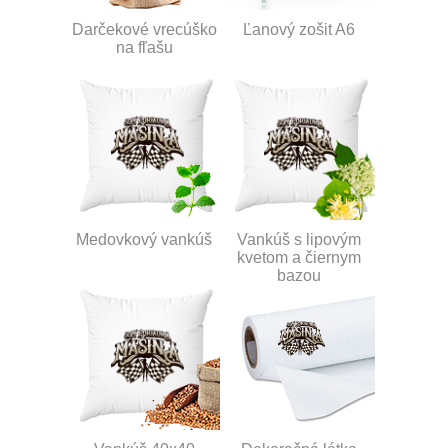
Darčekové vrecúško
Ľanový zošit A6
na fľašu
Medovkový vankúš
Vankúš s lipovým
kvetom a čiernym
bazou