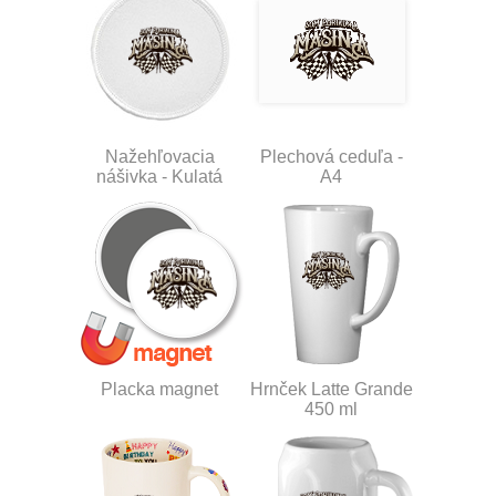
Nažehľovacia
Plechová ceduľa -
nášivka - Kulatá
A4
Placka magnet
Hrnček Latte Grande
450 ml