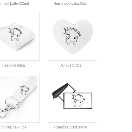
rnček Latte 325ml
Herná podložka Maxi
Fleecová deka
Vankúš Srdce
Šnúrka na kľúče
Rohožka pred dvere