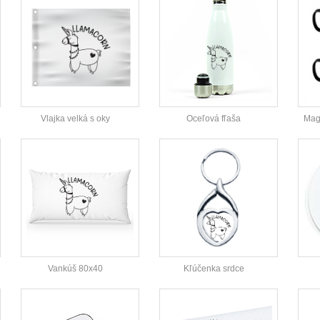
Vlajka velká s oky
Oceľová fľaša
Magi
Vankúš 80x40
Kľúčenka srdce