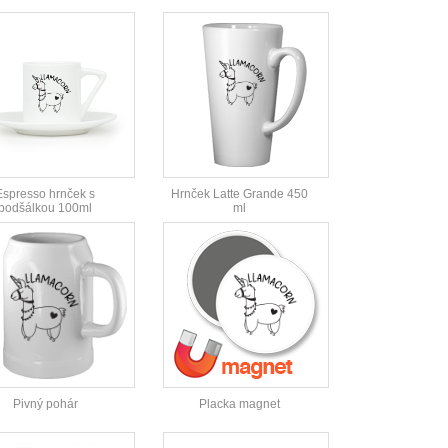
Espresso hrnček s
Hrnček Latte Grande 450
podšálkou 100ml
ml
Pivný pohár
Placka magnet