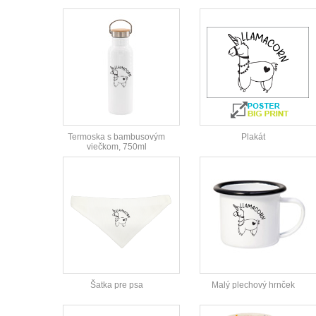
Termoska s bambusovým
Plakát
viečkom, 750ml
Šatka pre psa
Malý plechový hrnček