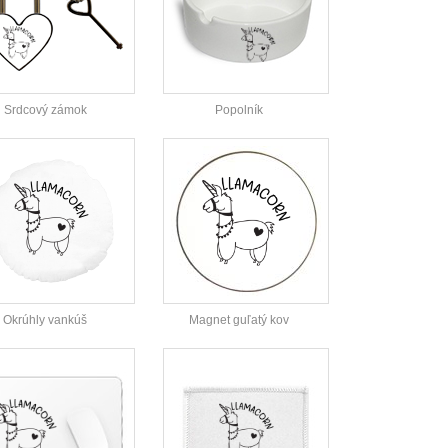
Srdcový zámok
Popolník
Okrúhly vankúš
Magnet guľatý kov