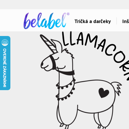
🌿
Ekol
Tričká a darčeky
Inš
Dárky pro..
Témy potlačí
Dárky pro maminku
Láska
Dárky pro ségru
Šport a auta
Dárky pro babičku
Hlášky
Dárky pro tátu
Detské
Dárky pro bráchu
Hudba & Film
Dárky pro dědu
Humor
Dárky pro partnera
Ostatné
Dárky pro partnerku
Všetko..
Dárky pro přátele