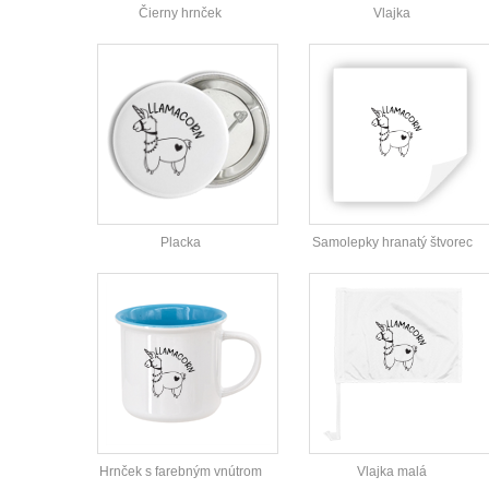
Čierny hrnček
Vlajka
Placka
Samolepky hranatý štvorec
Hrnček s farebným vnútrom
Vlajka malá