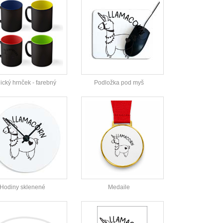
cký hrnček - farebný
Podložka pod myš
Hodiny sklenené
Medaile