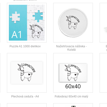
Puzzle A1 1000 dielikov
Nažehľovacia nášivka -
Kulatá
Plechová ceduľa - A4
Fotoobraz 60x40 cm malý