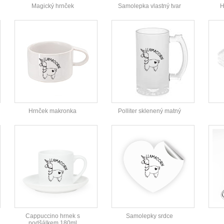
Magický hrnček
Samolepka vlastný tvar
H
Hrnček makronka
Polliter sklenený matný
Cappuccino hrnek s
Samolepky srdce
podšálkem 180ml