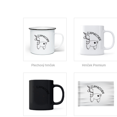
Plechový hrnček
Hrnček Premium