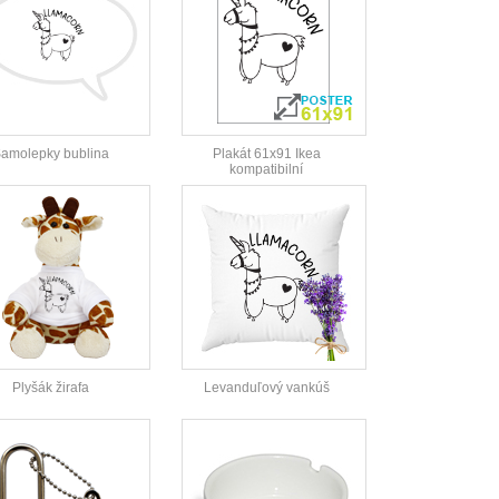
amolepky bublina
Plakát 61x91 Ikea
kompatibilní
Plyšák žirafa
Levanduľový vankúš