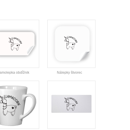
amolepka obdĺžnik
Nálepky štvorec