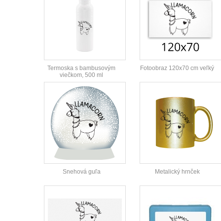
Termoska s bambusovým
Fotoobraz 120x70 cm veľký
viečkom, 500 ml
Snehová guľa
Metalický hrnček