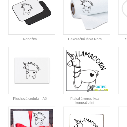
Rohožka
Dekoračná látka Nora
S
Plechová ceduľa – A5
Plakát čtverec Ikea
kompatibilní