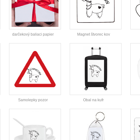
darčekový baliaci papier
Magnet štvorec kov
Samolepky pozor
Obal na kufr