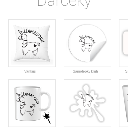
Darčeky
Vankúš
Samolepky kruh
S