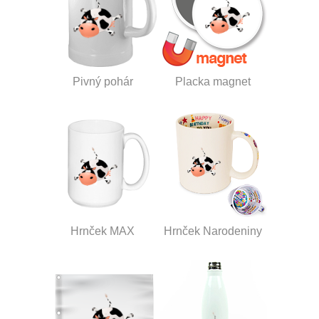
Pivný pohár
Placka magnet
Hrnček MAX
Hrnček Narodeniny