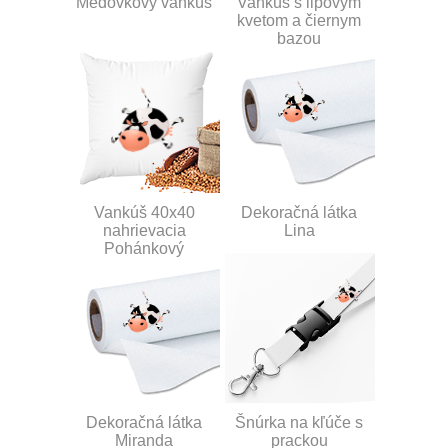
Medovkový vankúš
Vankúš s lipovým
kvetom a čiernym
bazou
Vankúš 40x40
Dekoračná látka
nahrievacia
Lina
Pohánkový
Dekoračná látka
Šnúrka na kľúče s
Miranda
prackou