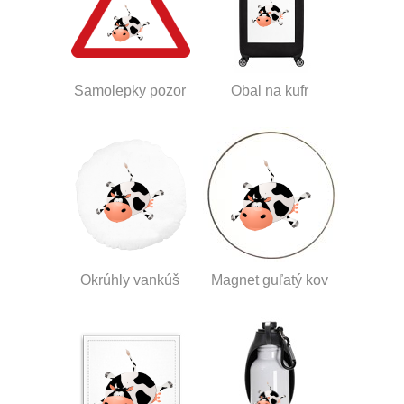
Samolepky pozor
Obal na kufr
Okrúhly vankúš
Magnet guľatý kov