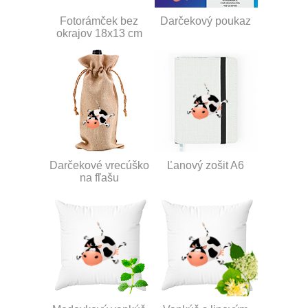
Fotorámček bez
Darčekový poukaz
okrajov 18x13 cm
Darčekové vrecúško
Ľanový zošit A6
na fľašu