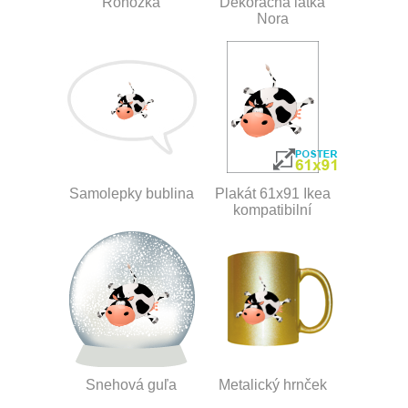
Rohožka
Dekoračná látka
Nora
Samolepky bublina
Plakát 61x91 Ikea
kompatibilní
Snehová guľa
Metalický hrnček