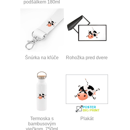
podšálkem 180ml
Šnúrka na kľúče
Rohožka pred dvere
Termoska s
Plakát
bambusovým
viečkom, 750ml