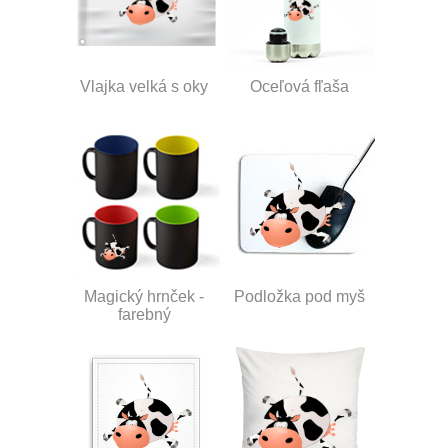
Vlajka velká s oky
Oceľová fľaša
Magický hrnček -
Podložka pod myš
farebný