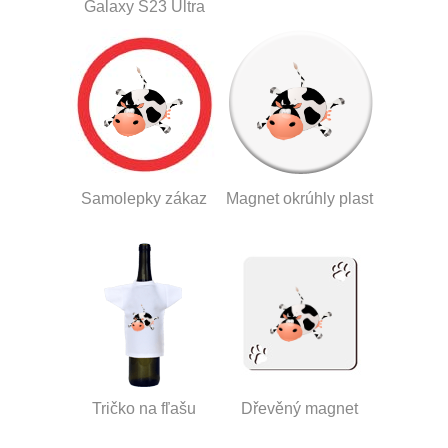
Galaxy S23 Ultra
Samolepky zákaz
Magnet okrúhly plast
Tričko na fľašu
Dřevěný magnet