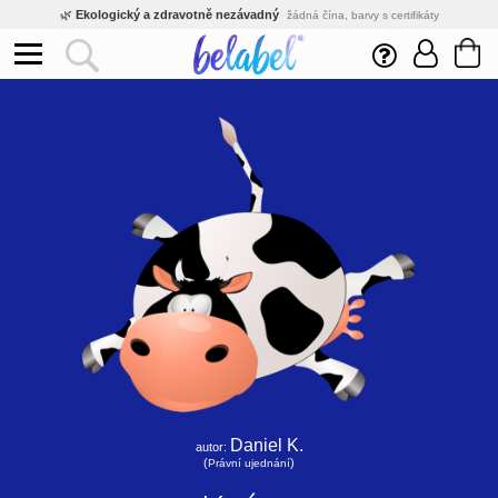
🌿
Ekologický a zdravotně nezávadný
žádná čína, barvy s certifikáty
💡
Inovativní výroba
vlastní vývoj, nejnovější technologie
⚡
Rychlé dodání
expedujeme do 24h
🏢
Výhodné pro firmy
velké množstevní slevy
🔥
Kvalita pod kontrolou
jsme přímý výrobce, žádný zprostředkovatel
🛒
Eshop s tradicí od roku 2010
tisíce spokojených zákazníků
Daniel K.
autor:
(
)
Právní ujednání