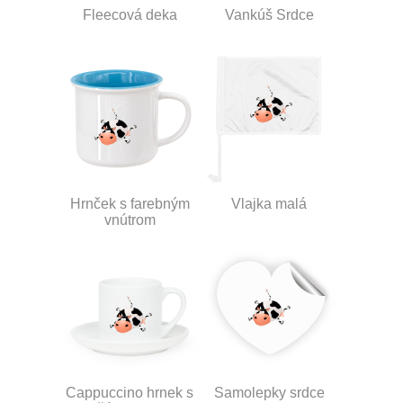
Fleecová deka
Vankúš Srdce
Hrnček s farebným
Vlajka malá
vnútrom
Cappuccino hrnek s
Samolepky srdce