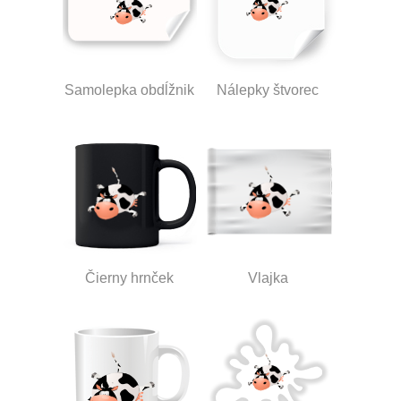
Samolepka obdĺžnik
Nálepky štvorec
Čierny hrnček
Vlajka