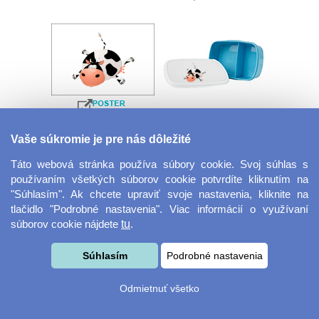
Velkoformátová
Desiatový box
Vaše súkromie je pre nás dôležité
fotografie
Táto webová stránka používa súbory cookie. Svoj súhlas s
používaním všetkých súborov cookie potvrdíte kliknutím na
"Súhlasím". Ak chcete upraviť svoje nastavenia, kliknite na
tlačidlo "Podrobné nastavenia". Viac informácií o využívaní
súborov cookie nájdete
tu
.
Súhlasím
Podrobné nastavenia
Kovový dávkovač na
Obrus ​​125 x 75 cm
Odmietnuť všetko
mydlo