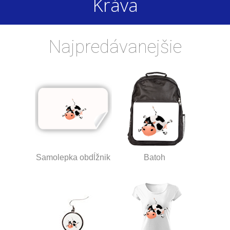
Kráva
Najpredávanejšie
Samolepka obdĺžnik
Batoh