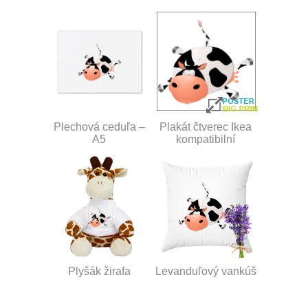
Plechová ceduľa –
Plakát čtverec Ikea
A5
kompatibilní
Plyšák žirafa
Levanduľový vankúš