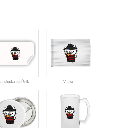
amolepka obdĺžnik
Vlajka