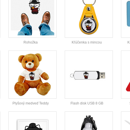
Rohožka
Kľúčenka s mincou
K
Plyšový medveď Teddy
Flash disk USB 8 GB