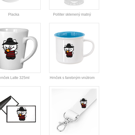
Placka
Polliter sklenený matný
rnček Latte 325ml
Hrnček s farebným vnútrom