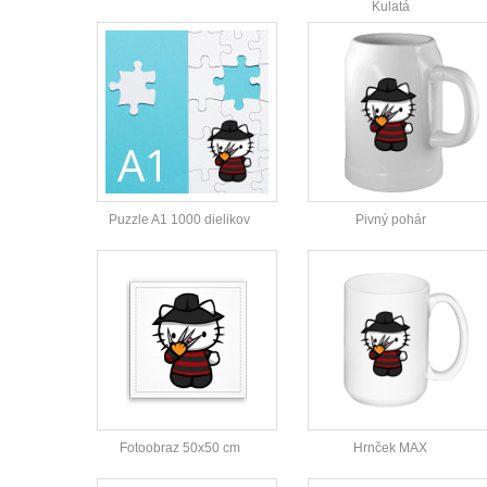
Kulatá
Puzzle A1 1000 dielikov
Pivný pohár
Fotoobraz 50x50 cm
Hrnček MAX