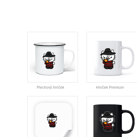
Plechový hrnček
Hrnček Premium