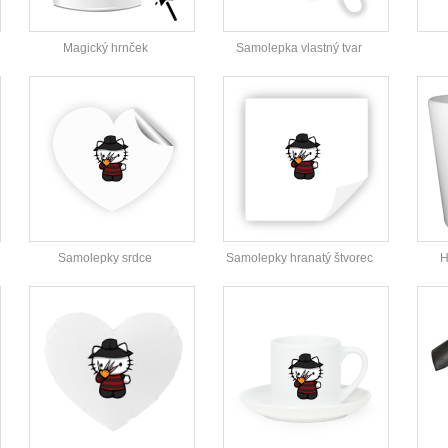
Magický hrnček
Samolepka vlastný tvar
Samolepky srdce
Samolepky hranatý štvorec
H