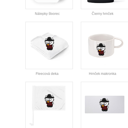
Nálepky štvorec
Čierny hrnček
Fleecová deka
Hrnček makronka