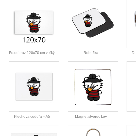
Fotoobraz 120x70 cm veľký
Rohožka
De
Plechová ceduľa – A5
Magnet štvorec kov