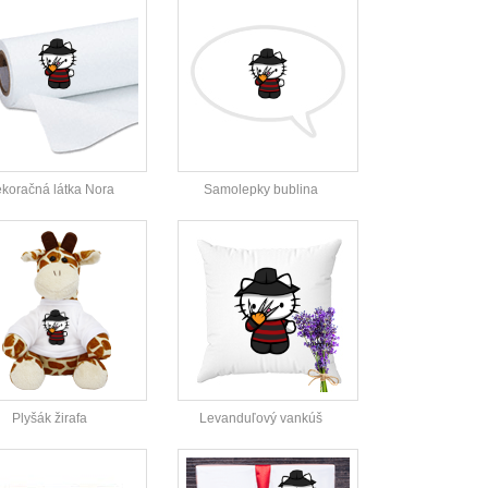
koračná látka Nora
Samolepky bublina
Plyšák žirafa
Levanduľový vankúš