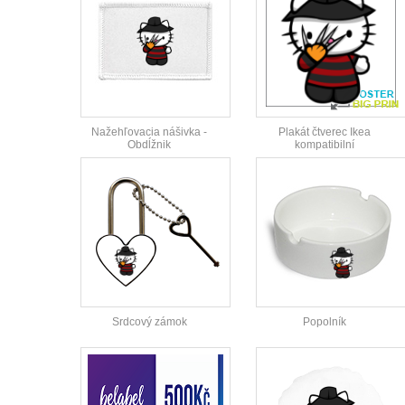
Nažehľovacia nášivka -
Plakát čtverec Ikea
Obdĺžnik
kompatibilní
Srdcový zámok
Popolník