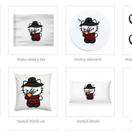
Vlajka velká s oky
Hodiny sklenené
Magi
Vankúš 50x50 cm
Vankúš 80x40