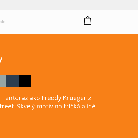
um plastů
akt
y
! Tentoraz ako Freddy Krueger z
eet. Skvelý motív na tričká a iné