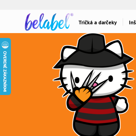
🌿
Ekol
Tričká a darčeky
Inš
Dárky pro..
Témy potlačí
Dárky pro maminku
Láska
Dárky pro ségru
Šport a auta
Dárky pro babičku
Hlášky
Dárky pro tátu
Detské
Dárky pro bráchu
Hudba & Film
Dárky pro dědu
Humor
Dárky pro partnera
Ostatné
Dárky pro partnerku
Všetko..
Dárky pro přátele