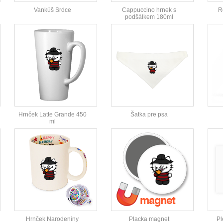
Vankúš Srdce
Cappuccino hrnek s
R
podšálkem 180ml
Hrnček Latte Grande 450
Šatka pre psa
ml
Hrnček Narodeniny
Placka magnet
Pl