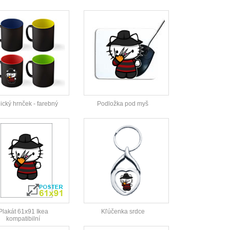
cký hrnček - farebný
Podložka pod myš
Plakát 61x91 Ikea
Kľúčenka srdce
kompatibilní