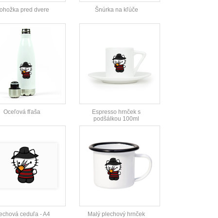
ohožka pred dvere
Šnúrka na kľúče
Oceľová fľaša
Espresso hrnček s
podšálkou 100ml
echová ceduľa - A4
Malý plechový hrnček