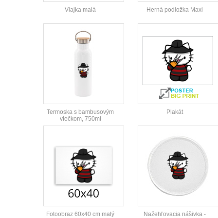
Vlajka malá
Herná podložka Maxi
Termoska s bambusovým
Plakát
viečkom, 750ml
Fotoobraz 60x40 cm malý
Nažehľovacia nášivka -