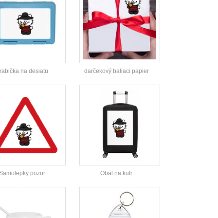
rabička na desiatu
darčekový baliaci papier
Samolepky pozor
Obal na kufr