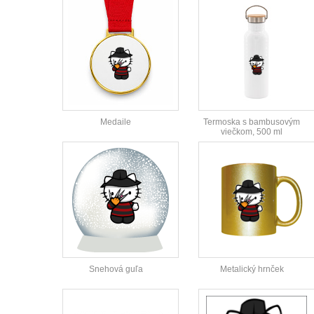
Medaile
Termoska s bambusovým
viečkom, 500 ml
Snehová guľa
Metalický hrnček