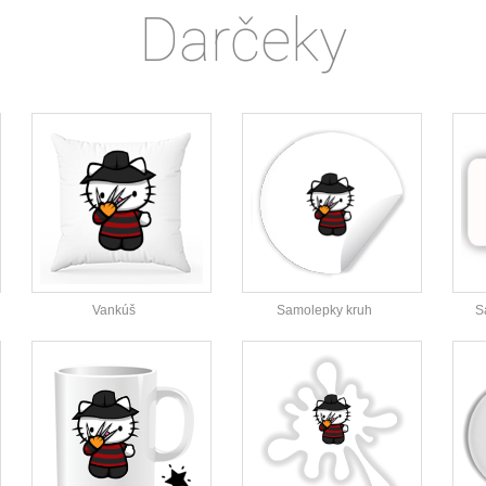
Darčeky
Vankúš
Samolepky kruh
S