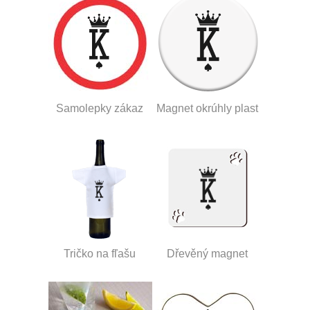
Samolepky zákaz
Magnet okrúhly plast
Tričko na fľašu
Dřevěný magnet