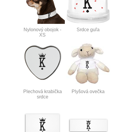
Nylonový obojok -
Srdce guľa
XS
Plechová krabička
Plyšová ovečka
srdce