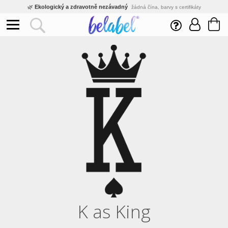
🌿
Ekologický a zdravotně nezávadný
žádná čína, barvy s certifikáty
💡
Inovativní výroba
vlastní vývoj, nejnovější technologie
⚡
Rychlé dodání
expedujeme do 24h
🏢
Výhodné pro firmy
velké množstevní slevy
🔥
Kvalita pod kontrolou
jsme přímý výrobce, žádný zprostředkovatel
🛒
Eshop s tradicí od roku 2010
tisíce spokojených zákazníků
K as King