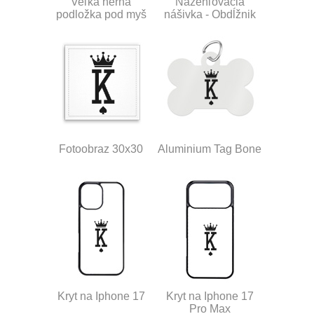
Veľká herná
Nažehľovacia
podložka pod myš
nášivka - Obdĺžnik
Fotoobraz 30x30
Aluminium Tag Bone
Kryt na Iphone 17
Kryt na Iphone 17
Pro Max