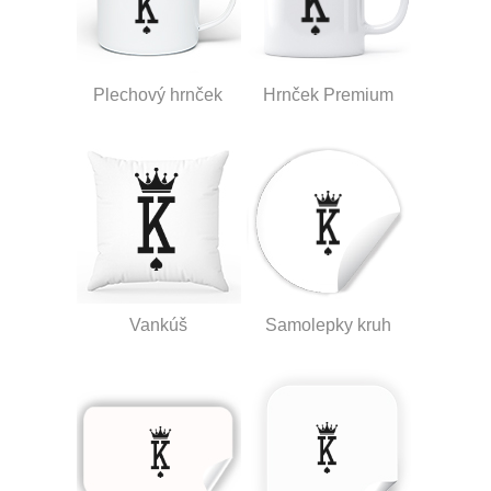
Plechový hrnček
Hrnček Premium
Vankúš
Samolepky kruh