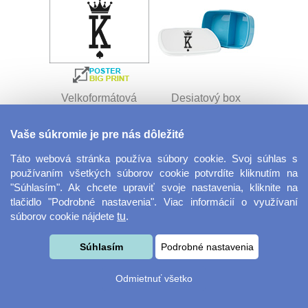
Velkoformátová
Desiatový box
fotografie
Vaše súkromie je pre nás dôležité
Táto webová stránka používa súbory cookie. Svoj súhlas s
používaním všetkých súborov cookie potvrdíte kliknutím na
"Súhlasím". Ak chcete upraviť svoje nastavenia, kliknite na
tlačidlo "Podrobné nastavenia". Viac informácií o využívaní
súborov cookie nájdete
tu
.
Kovový dávkovač na
Obrus ​​125 x 75 cm
Súhlasím
Podrobné nastavenia
mydlo
Odmietnuť všetko