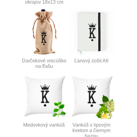
okrajov 18x13 cm
Darčekové vrecúško
Ľanový zošit A6
na fľašu
Medovkový vankúš
Vankúš s lipovým
kvetom a čiernym
bazou