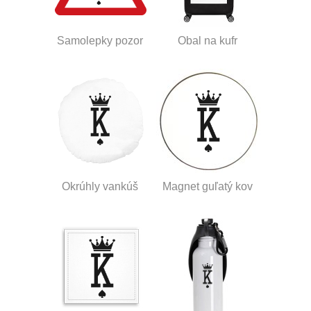
Samolepky pozor
Obal na kufr
Okrúhly vankúš
Magnet guľatý kov