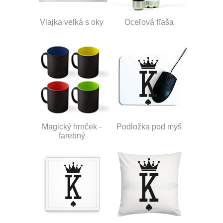
Vlajka velká s oky
Oceľová fľaša
Magický hrnček -
Podložka pod myš
farebný