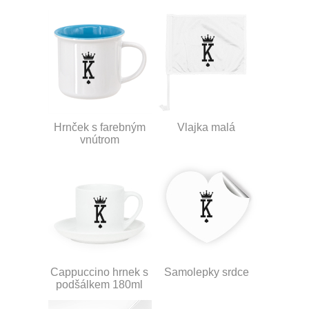
Hrnček s farebným
Vlajka malá
vnútrom
Cappuccino hrnek s
Samolepky srdce
podšálkem 180ml