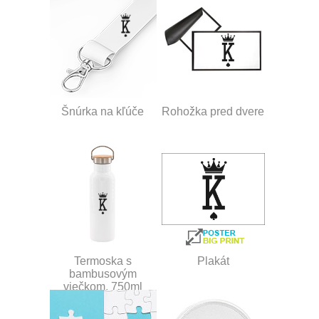
Šnúrka na kľúče
Rohožka pred dvere
Termoska s
Plakát
bambusovým
viečkom, 750ml