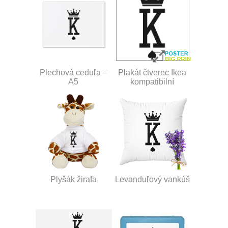
Plechová ceduľa –
Plakát čtverec Ikea
A5
kompatibilní
Plyšák žirafa
Levanduľový vankúš