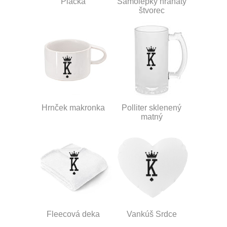
Placka
Samolepky hranatý
štvorec
Hrnček makronka
Polliter sklenený
matný
Fleecová deka
Vankúš Srdce