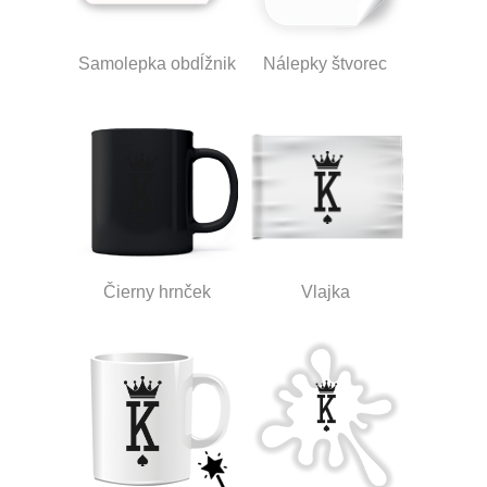
Samolepka obdĺžnik
Nálepky štvorec
Čierny hrnček
Vlajka