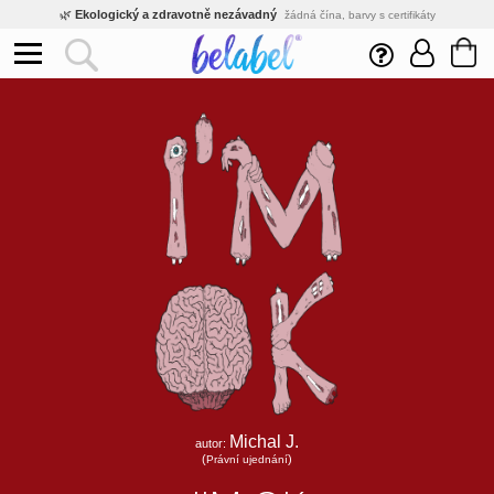
🌿
Ekologický a zdravotně nezávadný
žádná čína, barvy s certifikáty
💡
Inovativní výroba
vlastní vývoj, nejnovější technologie
⚡
Rychlé dodání
expedujeme do 24h
🏢
Výhodné pro firmy
velké množstevní slevy
🔥
Kvalita pod kontrolou
jsme přímý výrobce, žádný zprostředkovatel
🛒
Eshop s tradicí od roku 2010
tisíce spokojených zákazníků
Michal J.
autor:
(
)
Právní ujednání