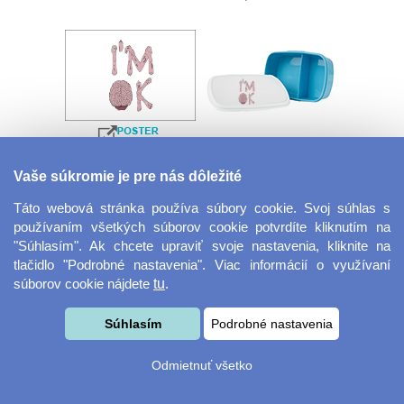
Velkoformátová
Desiatový box
Vaše súkromie je pre nás dôležité
fotografie
Táto webová stránka používa súbory cookie. Svoj súhlas s
používaním všetkých súborov cookie potvrdíte kliknutím na
"Súhlasím". Ak chcete upraviť svoje nastavenia, kliknite na
tlačidlo "Podrobné nastavenia". Viac informácií o využívaní
súborov cookie nájdete
tu
.
Súhlasím
Podrobné nastavenia
Kovový dávkovač na
Obrus ​​125 x 75 cm
Odmietnuť všetko
mydlo