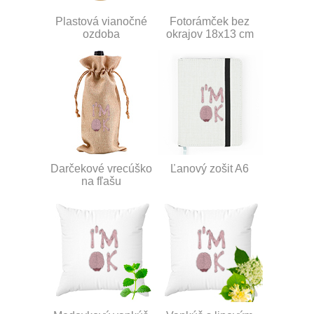
Plastová vianočné
Fotorámček bez
ozdoba
okrajov 18x13 cm
Darčekové vrecúško
Ľanový zošit A6
na fľašu