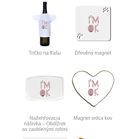
Tričko na fľašu
Dřevěný magnet
Nažehľovacia
Magnet srdca kov
nášivka – Obdĺžnik
so zaoblenými rohmi