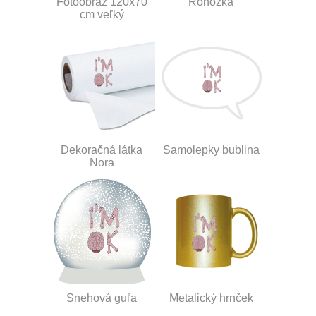
Fotoobraz 120x70
Rohožka
cm veľký
Dekoračná látka
Samolepky bublina
Nora
Snehová guľa
Metalický hrnček