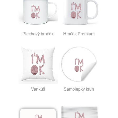
Plechový hrnček
Hrnček Premium
Vankúš
Samolepky kruh