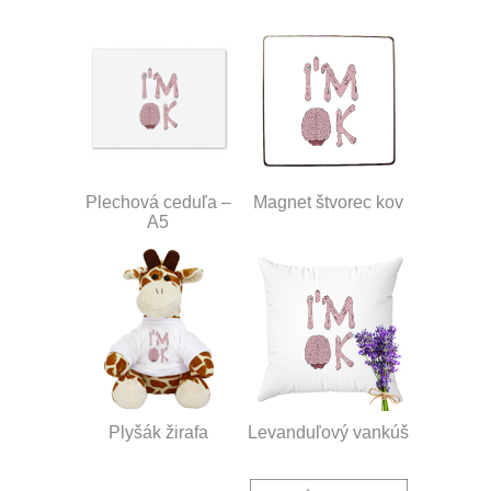
Plechová ceduľa –
Magnet štvorec kov
A5
Plyšák žirafa
Levanduľový vankúš