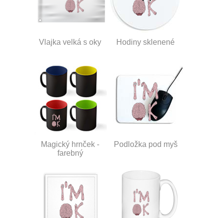
Vlajka velká s oky
Hodiny sklenené
Magický hrnček -
Podložka pod myš
farebný