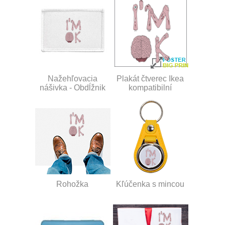
Nažehľovacia
Plakát čtverec Ikea
nášivka - Obdĺžnik
kompatibilní
Rohožka
Kľúčenka s mincou