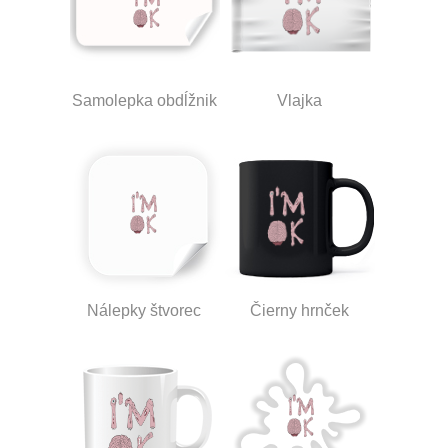
Samolepka obdĺžnik
Vlajka
Nálepky štvorec
Čierny hrnček