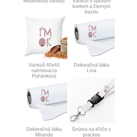
Medovkový vankúš
Vankúš s lipovým
kvetom a čiernym
bazou
Vankúš 40x40
Dekoračná látka
nahrievacia
Lina
Pohánkový
Dekoračná látka
Šnúrka na kľúče s
Miranda
prackou