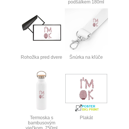
podšálkem 180ml
Rohožka pred dvere
Šnúrka na kľúče
Termoska s
Plakát
bambusovým
viečkom, 750ml