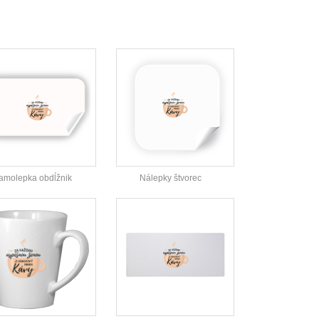
amolepka obdĺžnik
Nálepky štvorec