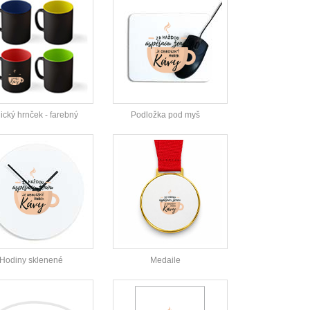
cký hrnček - farebný
Podložka pod myš
Hodiny sklenené
Medaile