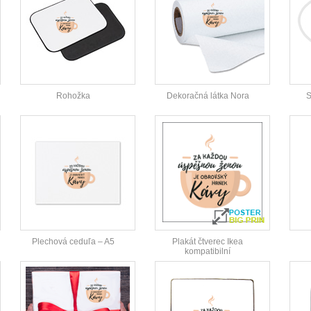
Rohožka
Dekoračná látka Nora
S
Plechová ceduľa – A5
Plakát čtverec Ikea
kompatibilní