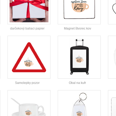
darčekový baliaci papier
Magnet štvorec kov
Samolepky pozor
Obal na kufr