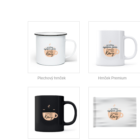
Plechový hrnček
Hrnček Premium