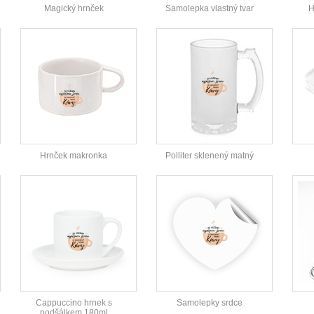
Magický hrnček
Samolepka vlastný tvar
H
Hrnček makronka
Polliter sklenený matný
Cappuccino hrnek s
Samolepky srdce
podšálkem 180ml