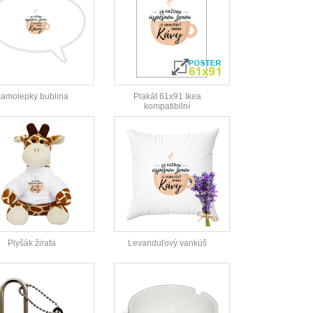
amolepky bublina
Plakát 61x91 Ikea
kompatibilní
Plyšák žirafa
Levanduľový vankúš