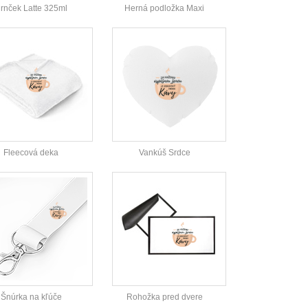
rnček Latte 325ml
Herná podložka Maxi
Fleecová deka
Vankúš Srdce
Šnúrka na kľúče
Rohožka pred dvere