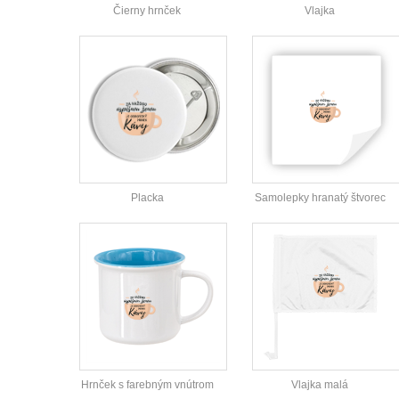
Čierny hrnček
Vlajka
Placka
Samolepky hranatý štvorec
Hrnček s farebným vnútrom
Vlajka malá