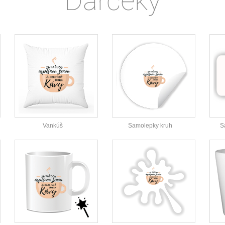
Darčeky
Vankúš
Samolepky kruh
S