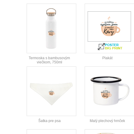
Termoska s bambusovým
Plakát
viečkom, 750ml
Šatka pre psa
Malý plechový hrnček