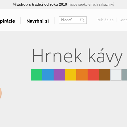
ogický a zdravotně nezávadný
žádná čínská chemie, barvy s certifikáty, minim
💡
Inovativní výroba
vlastní vývoj, nejnovější technologie
Prihlás sa
Kont
pirácie
Navrhni si
⚡
Rychlé dodání
expedujeme do 24h
🏢
Výhodné pro firmy
velké množstevní slevy
Témata
Ďalšie odkazy
Hrnek kávy
🔥
Kvalita pod kontrolou
jsme přímý výrobce, žádný zprostředkovatel
Grillovanie
Belabel na Facebooku
Yoga a Fitness
Galéria
🛒
Eshop s tradicí od roku 2010
tisíce spokojených zákazníků
Vankúše
Oblečenie bez potlače
Veľkolepá fotoplátna
Coffee
Rybári
Vesmír
Všetky témy..