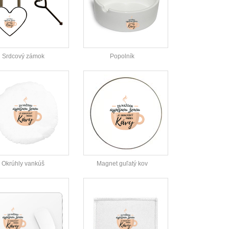
Srdcový zámok
Popolník
Okrúhly vankúš
Magnet guľatý kov