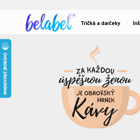
🌿
Ekol
Tričká a darčeky
Inš
Dárky pro..
Témy potlačí
Dárky pro maminku
Láska
Dárky pro ségru
Šport a auta
Dárky pro babičku
Hlášky
Dárky pro tátu
Detské
Dárky pro bráchu
Hudba & Film
Dárky pro dědu
Humor
Dárky pro partnera
Ostatné
Dárky pro partnerku
Všetko..
Dárky pro přátele