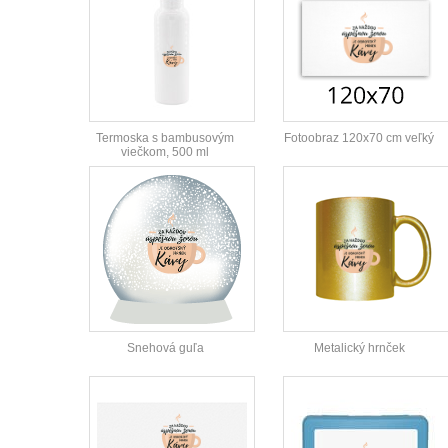
Termoska s bambusovým
Fotoobraz 120x70 cm veľký
viečkom, 500 ml
Snehová guľa
Metalický hrnček