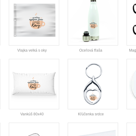
Vlajka velká s oky
Oceľová fľaša
Magi
Vankúš 80x40
Kľúčenka srdce