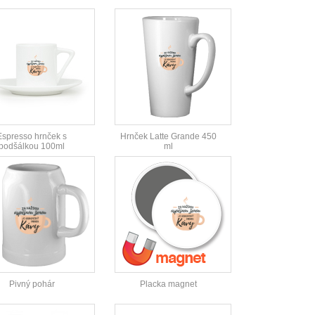
Espresso hrnček s
Hrnček Latte Grande 450
podšálkou 100ml
ml
Pivný pohár
Placka magnet