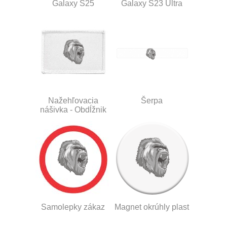
Galaxy S25
Galaxy S23 Ultra
Nažehľovacia
Šerpa
nášivka - Obdĺžnik
Samolepky zákaz
Magnet okrúhly plast