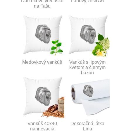
Darčekové vrecúško
Ľanový zošit A6
na fľašu
Medovkový vankúš
Vankúš s lipovým
kvetom a čiernym
bazou
Vankúš 40x40
Dekoračná látka
nahrievacia
Lina