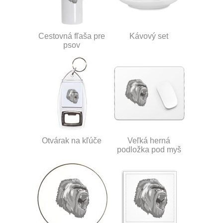
Cestovná fľaša pre
Kávový set
psov
Otvárak na kľúče
Veľká herná
podložka pod myš