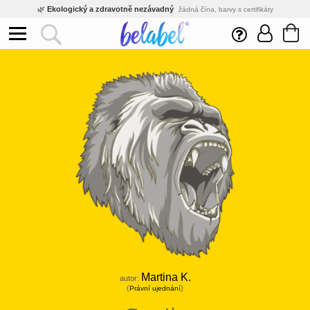
🌿
Ekologický a zdravotně nezávadný
žádná čína, barvy s certifikáty
💡
Inovativní výroba
vlastní vývoj, nejnovější technologie
⚡
Rychlé dodání
expedujeme do 24h
🏢
Výhodné pro firmy
velké množstevní slevy
🔥
Kvalita pod kontrolou
jsme přímý výrobce, žádný zprostředkovatel
🛒
Eshop s tradicí od roku 2010
tisíce spokojených zákazníků
Martina K.
autor:
(
)
Právní ujednání