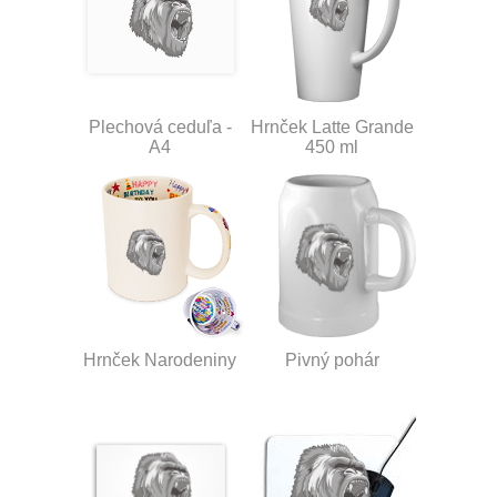
Plechová ceduľa -
Hrnček Latte Grande
A4
450 ml
Hrnček Narodeniny
Pivný pohár