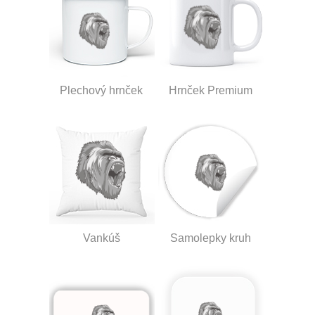
Plechový hrnček
Hrnček Premium
Vankúš
Samolepky kruh