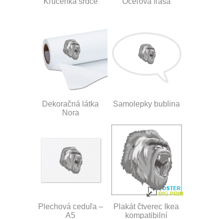
Kľúčenka srdce
Oceľová fľaša
Dekoračná látka
Samolepky bublina
Nora
Plechová ceduľa –
Plakát čtverec Ikea
A5
kompatibilní