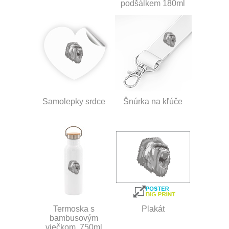
podšálkem 180ml
Samolepky srdce
Šnúrka na kľúče
Termoska s
Plakát
bambusovým
viečkom, 750ml