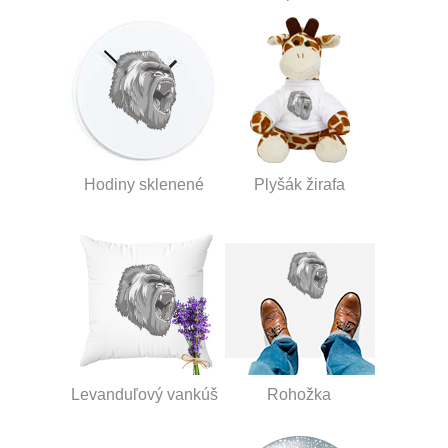
Hodiny sklenené
Plyšák žirafa
Levanduľový vankúš
Rohožka