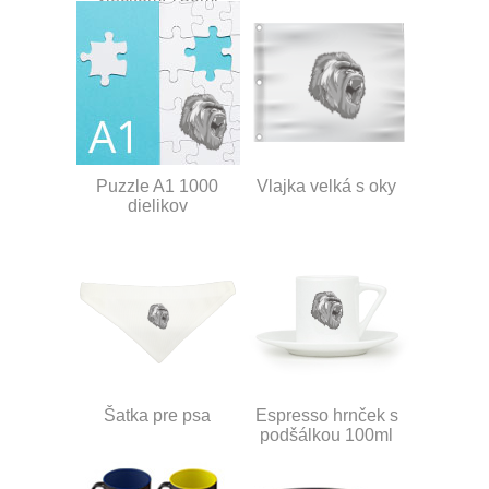
Puzzle A1 1000
Vlajka velká s oky
dielikov
Šatka pre psa
Espresso hrnček s
podšálkou 100ml