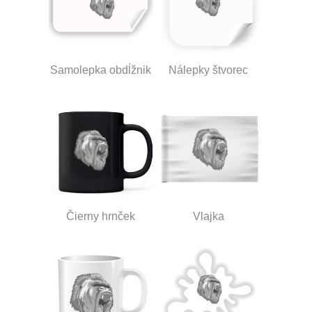
Samolepka obdĺžnik
Nálepky štvorec
Čierny hrnček
Vlajka