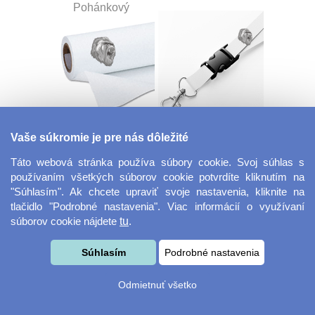
Pohánkový
Dekoračná látka
Šnúrka na kľúče s
Vaše súkromie je pre nás dôležité
Miranda
prackou
Táto webová stránka používa súbory cookie. Svoj súhlas s
používaním všetkých súborov cookie potvrdíte kliknutím na
"Súhlasím". Ak chcete upraviť svoje nastavenia, kliknite na
tlačidlo "Podrobné nastavenia". Viac informácií o využívaní
súborov cookie nájdete
tu
.
Súhlasím
Podrobné nastavenia
Velkoformátová
Desiatový box
Odmietnuť všetko
fotografie