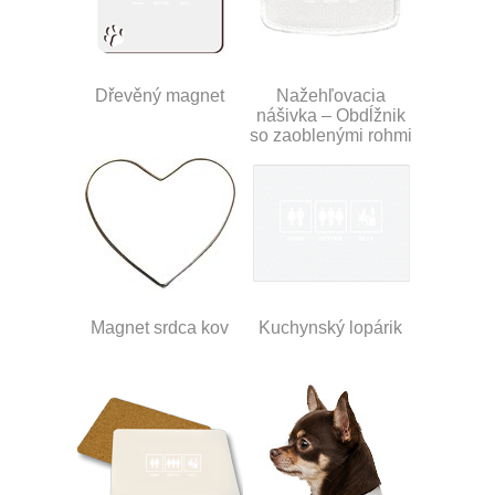
Dřevěný magnet
Nažehľovacia
nášivka – Obdĺžnik
so zaoblenými rohmi
Magnet srdca kov
Kuchynský lopárik