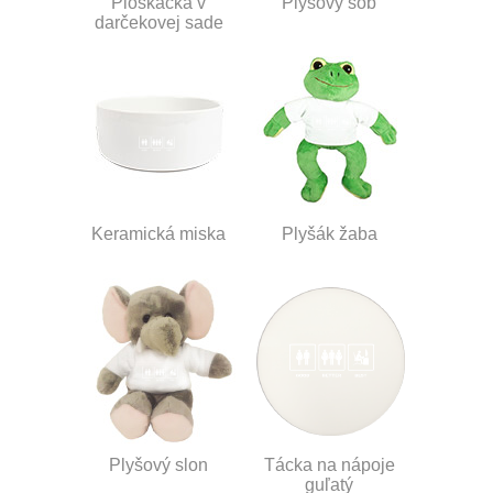
Ploskačka v
Plyšový sob
darčekovej sade
Keramická miska
Plyšák žaba
Plyšový slon
Tácka na nápoje
guľatý