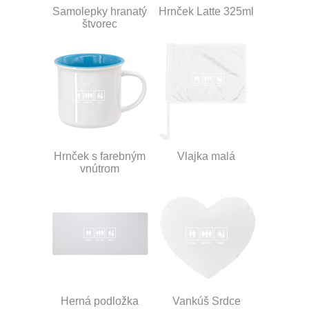
Samolepky hranatý
Hrnček Latte 325ml
štvorec
Hrnček s farebným
Vlajka malá
vnútrom
Herná podložka
Vankúš Srdce