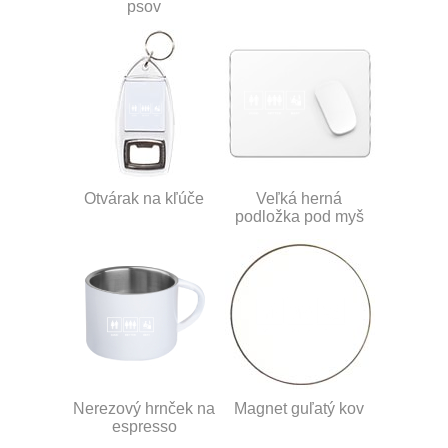
psov
Otvárak na kľúče
Veľká herná
podložka pod myš
Nerezový hrnček na
Magnet guľatý kov
espresso