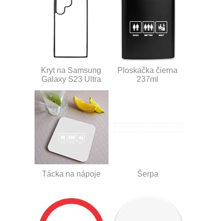
Kryt na Samsung
Ploskačka čierna
Galaxy S23 Ultra
237ml
Tácka na nápoje
Šerpa