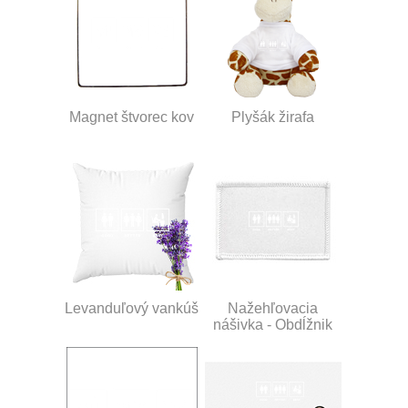
Magnet štvorec kov
Plyšák žirafa
Levanduľový vankúš
Nažehľovacia
nášivka - Obdĺžnik