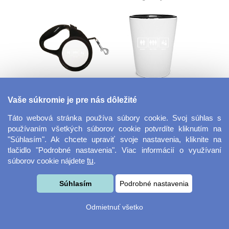
Flexi vodítko
Panák - štamprle
Vaše súkromie je pre nás dôležité
Táto webová stránka používa súbory cookie. Svoj súhlas s
používaním všetkých súborov cookie potvrdíte kliknutím na
"Súhlasím". Ak chcete upraviť svoje nastavenia, kliknite na
tlačidlo "Podrobné nastavenia". Viac informácií o využívaní
súborov cookie nájdete
tu
.
Súhlasím
Podrobné nastavenia
Plastová vianočné
Fotorámček bez
Odmietnuť všetko
ozdoba
okrajov 18x13 cm