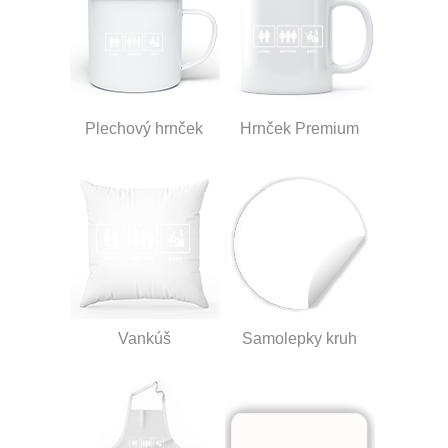
Plechový hrnček
Hrnček Premium
Vankúš
Samolepky kruh