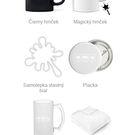
Čierny hrnček
Magický hrnček
Samolepka vlastný
Placka
tvar