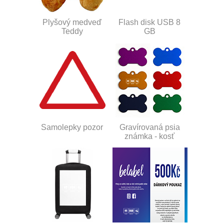
Plyšový medveď
Flash disk USB 8
Teddy
GB
Samolepky pozor
Gravírovaná psia
známka - kosť