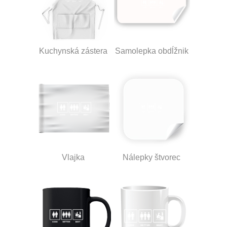
Kuchynská zástera
Samolepka obdĺžnik
Vlajka
Nálepky štvorec