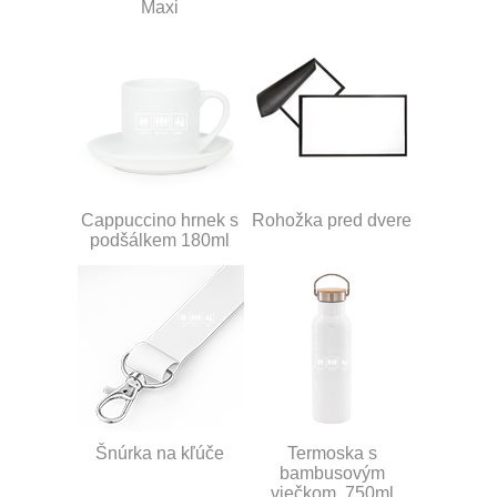
Maxi
Cappuccino hrnek s
Rohožka pred dvere
podšálkem 180ml
Šnúrka na kľúče
Termoska s
bambusovým
viečkom, 750ml