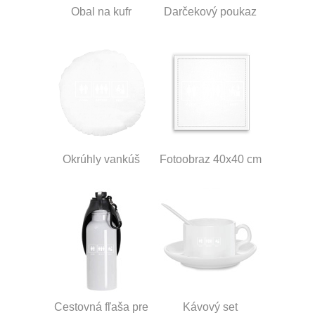
Obal na kufr
Darčekový poukaz
Okrúhly vankúš
Fotoobraz 40x40 cm
Cestovná fľaša pre
Kávový set