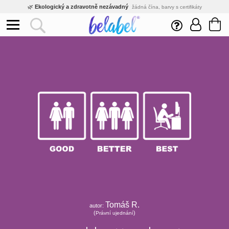
🌿
Ekologický a zdravotně nezávadný
žádná čína, barvy s certifikáty
💡
Inovativní výroba
vlastní vývoj, nejnovější technologie
⚡
Rychlé dodání
expedujeme do 24h
🏢
Výhodné pro firmy
velké množstevní slevy
🔥
Kvalita pod kontrolou
jsme přímý výrobce, žádný zprostředkovatel
🛒
Eshop s tradicí od roku 2010
tisíce spokojených zákazníků
Tomáš R.
autor:
(
)
Právní ujednání