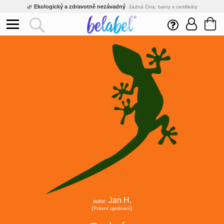
🌿
Ekologický a zdravotně nezávadný
žádná čína, barvy s certifikáty
💡
Inovativní výroba
vlastní vývoj, nejnovější technologie
⚡
Rychlé dodání
expedujeme do 24h
🏢
Výhodné pro firmy
velké množstevní slevy
🔥
Kvalita pod kontrolou
jsme přímý výrobce, žádný zprostředkovatel
🛒
Eshop s tradicí od roku 2010
tisíce spokojených zákazníků
Jan H.
autor:
(
)
Právní ujednání