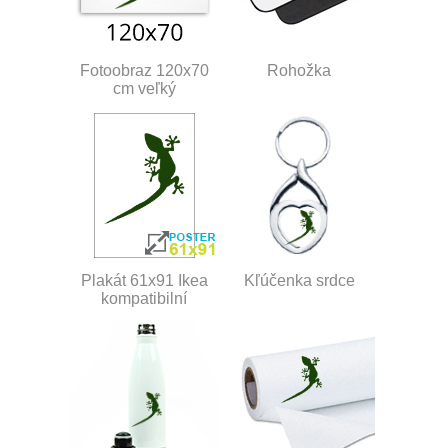
Fotoobraz 120x70
Rohožka
cm veľký
Plakát 61x91 Ikea
Kľúčenka srdce
kompatibilní