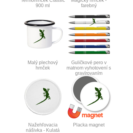
Termohrnček Classic
Magický hrnček -
900 ml
farebný
Malý plechový
Guličkové pero v
hrnček
matnom vyhotovení s
gravírovaním
Nažehľovacia
Placka magnet
nášivka - Kulatá