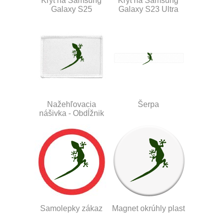
Kryt na Samsung
Kryt na Samsung
Galaxy S25
Galaxy S23 Ultra
Nažehľovacia
Šerpa
nášivka - Obdĺžnik
Samolepky zákaz
Magnet okrúhly plast