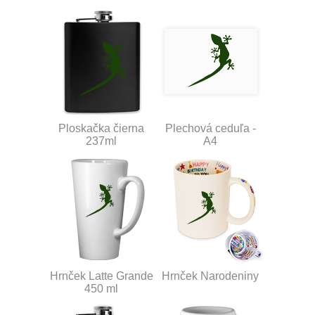
Ploskačka čierna
Plechová ceduľa -
237ml
A4
Hrnček Latte Grande
Hrnček Narodeniny
450 ml