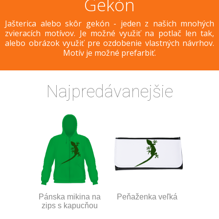
Gekón
Jašterica alebo skôr gekón - jeden z našich mnohých
zvieracích motívov. Je možné využiť na potlač len tak,
alebo obrázok využiť pre ozdobenie vlastných návrhov.
Motív je možné prefarbiť.
Najpredávanejšie
Pánska mikina na
Peňaženka veľká
zips s kapucňou