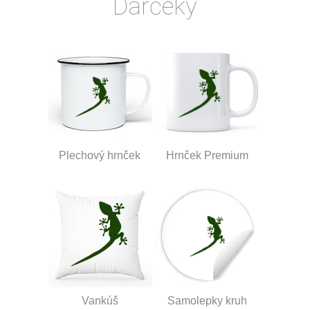
Darčeky
Plechový hrnček
Hrnček Premium
Vankúš
Samolepky kruh