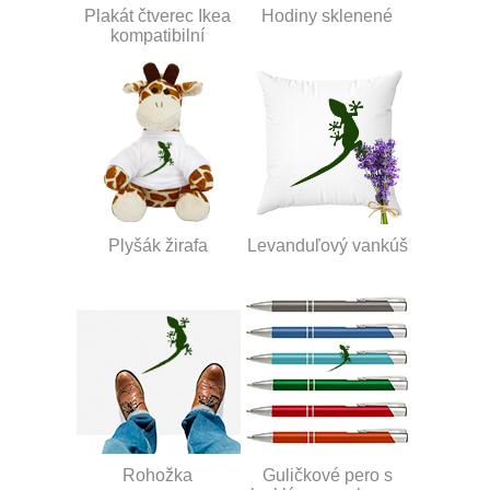
Plakát čtverec Ikea
Hodiny sklenené
kompatibilní
Plyšák žirafa
Levanduľový vankúš
Rohožka
Guličkové pero s