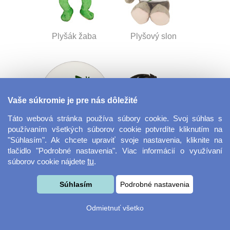
Plyšák žaba
Plyšový slon
Vaše súkromie je pre nás dôležité
Táto webová stránka používa súbory cookie. Svoj súhlas s
používaním všetkých súborov cookie potvrdíte kliknutím na
"Súhlasím". Ak chcete upraviť svoje nastavenia, kliknite na
Tácka na nápoje
Flexi vodítko
tlačidlo "Podrobné nastavenia". Viac informácií o využívaní
guľatý
súborov cookie nájdete
tu
.
Súhlasím
Podrobné nastavenia
Odmietnuť všetko