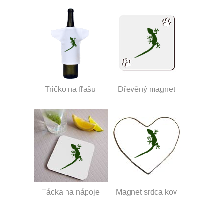
Tričko na fľašu
Dřevěný magnet
Tácka na nápoje
Magnet srdca kov