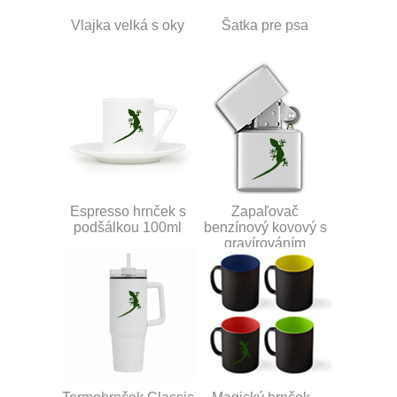
Vlajka velká s oky
Šatka pre psa
Espresso hrnček s
Zapaľovač
podšálkou 100ml
benzínový kovový s
gravírováním