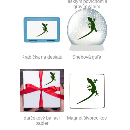
lesklým povrchom a
gravírovaním
Krabička na desiatu
Snehová guľa
darčekový baliaci
Magnet štvorec kov
papier