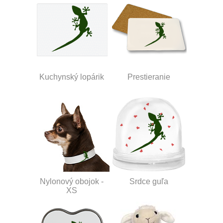
Kuchynský lopárik
Prestieranie
Nylonový obojok -
Srdce guľa
XS