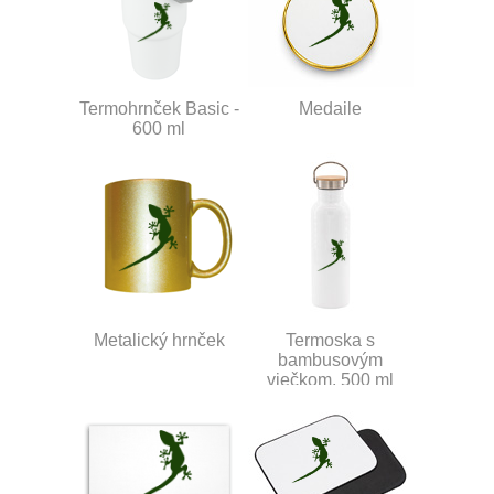
Termohrnček Basic -
Medaile
600 ml
Metalický hrnček
Termoska s
bambusovým
viečkom, 500 ml