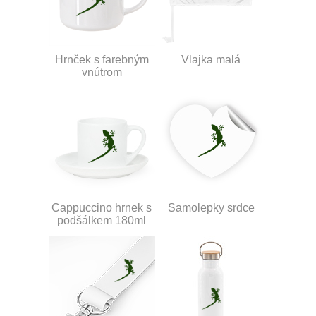
Hrnček s farebným
Vlajka malá
vnútrom
Cappuccino hrnek s
Samolepky srdce
podšálkem 180ml