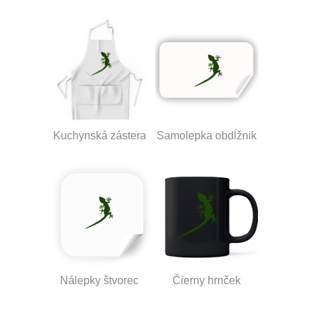
Kuchynská zástera
Samolepka obdĺžnik
Nálepky štvorec
Čierny hrnček