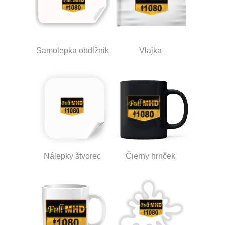
Samolepka obdĺžnik
Vlajka
Nálepky štvorec
Čierny hrnček