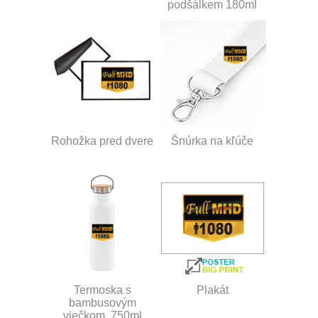
podšálkem 180ml
Rohožka pred dvere
Šnúrka na kľúče
Termoska s
Plakát
bambusovým
viečkom, 750ml