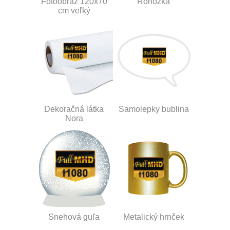
Fotoobraz 120x70
Rohožka
cm veľký
Dekoračná látka
Samolepky bublina
Nora
Snehová guľa
Metalický hrnček