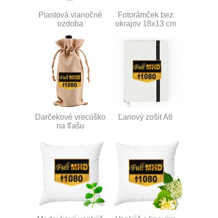
Plastová vianočné
Fotorámček bez
ozdoba
okrajov 18x13 cm
Darčekové vrecúško
Ľanový zošit A6
na fľašu