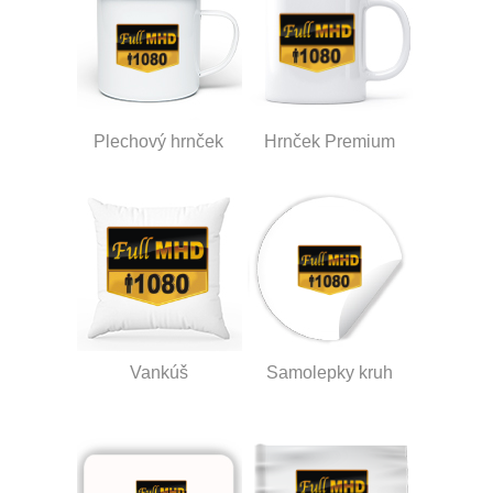
Plechový hrnček
Hrnček Premium
Vankúš
Samolepky kruh