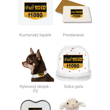
Kuchynský lopárik
Prestieranie
Nylonový obojok -
Srdce guľa
XS