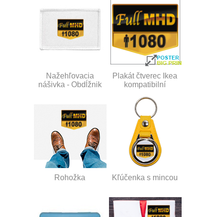
Nažehľovacia
Plakát čtverec Ikea
nášivka - Obdĺžnik
kompatibilní
Rohožka
Kľúčenka s mincou