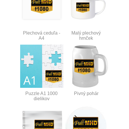
Plechová ceduľa -
Malý plechový
A4
hrnček
Puzzle A1 1000
Pivný pohár
dielikov