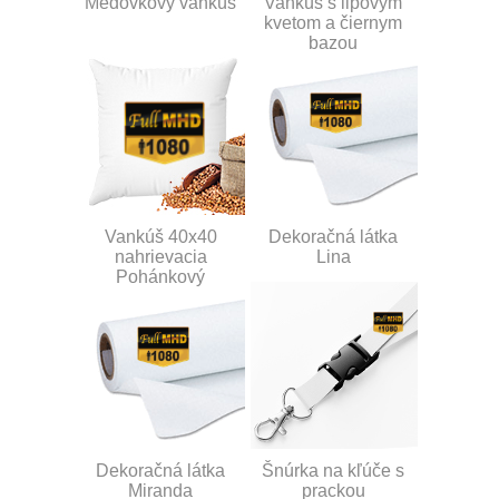
Medovkový vankúš
Vankúš s lipovým
kvetom a čiernym
bazou
Vankúš 40x40
Dekoračná látka
nahrievacia
Lina
Pohánkový
Dekoračná látka
Šnúrka na kľúče s
Miranda
prackou