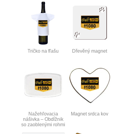
Tričko na fľašu
Dřevěný magnet
Nažehľovacia
Magnet srdca kov
nášivka – Obdĺžnik
so zaoblenými rohmi