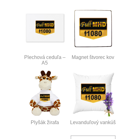
Plechová ceduľa –
Magnet štvorec kov
A5
Plyšák žirafa
Levanduľový vankúš