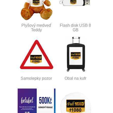
Plyšový medveď
Flash disk USB 8
Teddy
GB
Samolepky pozor
Obal na kufr