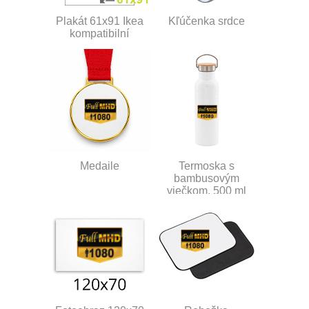
Plakát 61x91 Ikea
Kľúčenka srdce
kompatibilní
Medaile
Termoska s
bambusovým
viečkom, 500 ml