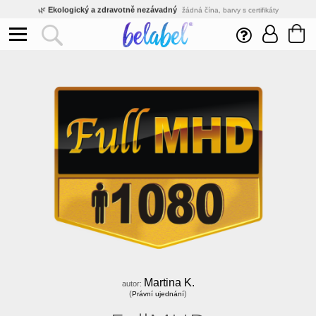
🌿
Ekologický a zdravotně nezávadný
žádná čína, barvy s certifikáty
💡
Inovativní výroba
vlastní vývoj, nejnovější technologie
⚡
Rychlé dodání
expedujeme do 24h
🏢
Výhodné pro firmy
velké množstevní slevy
🔥
Kvalita pod kontrolou
jsme přímý výrobce, žádný zprostředkovatel
🛒
Eshop s tradicí od roku 2010
tisíce spokojených zákazníků
Martina K.
autor:
(
)
Právní ujednání