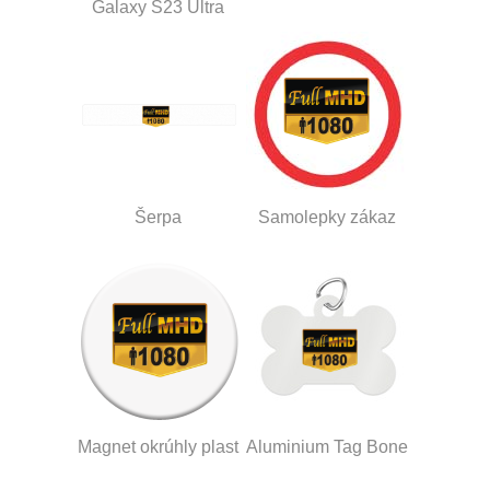
Galaxy S23 Ultra
Šerpa
Samolepky zákaz
Magnet okrúhly plast
Aluminium Tag Bone