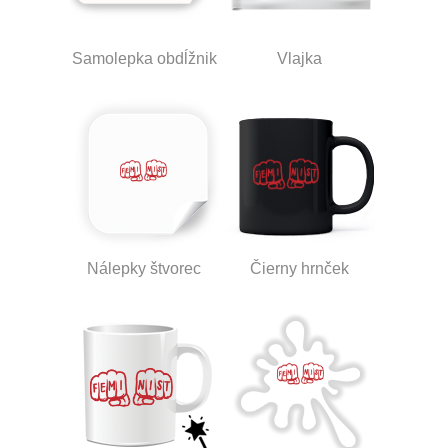
Samolepka obdĺžnik
Vlajka
Nálepky štvorec
Čierny hrnček