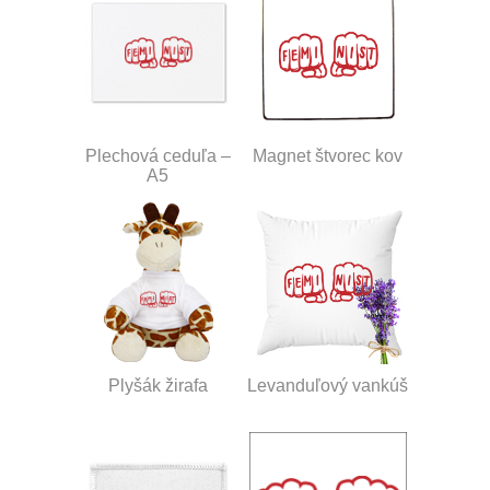
Plechová ceduľa –
Magnet štvorec kov
A5
Plyšák žirafa
Levanduľový vankúš