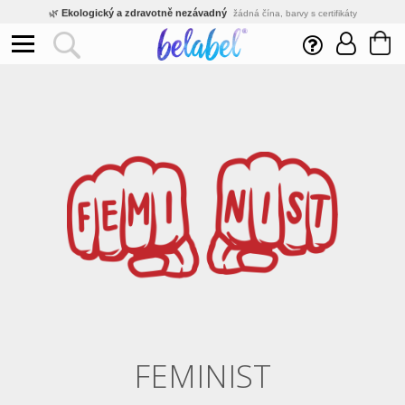
🌿
Ekologický a zdravotně nezávadný
žádná čína, barvy s certifikáty
💡
Inovativní výroba
vlastní vývoj, nejnovější technologie
⚡
Rychlé dodání
expedujeme do 24h
🏢
Výhodné pro firmy
velké množstevní slevy
🔥
Kvalita pod kontrolou
jsme přímý výrobce, žádný zprostředkovatel
🛒
Eshop s tradicí od roku 2010
tisíce spokojených zákazníků
FEMINIST