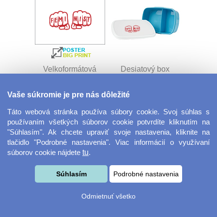
Velkoformátová
Desiatový box
fotografie
Vaše súkromie je pre nás dôležité
Táto webová stránka používa súbory cookie. Svoj súhlas s
používaním všetkých súborov cookie potvrdíte kliknutím na
"Súhlasím". Ak chcete upraviť svoje nastavenia, kliknite na
tlačidlo "Podrobné nastavenia". Viac informácií o využívaní
súborov cookie nájdete
tu
.
Kovový dávkovač na
Obrus ​​125 x 75 cm
Súhlasím
Podrobné nastavenia
mydlo
Odmietnuť všetko