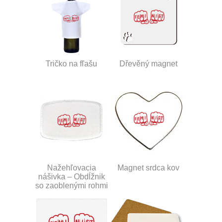
Tričko na fľašu
Dřevěný magnet
Nažehľovacia
Magnet srdca kov
nášivka – Obdĺžnik
so zaoblenými rohmi