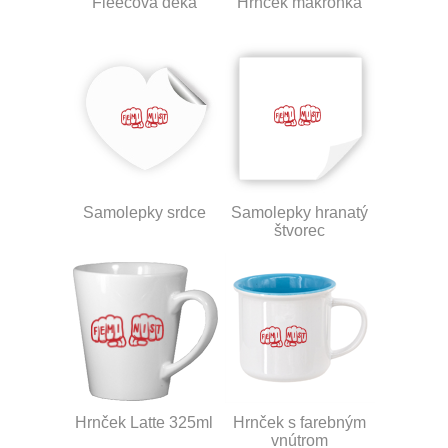
Fleecová deka
Hrnček makronka
Samolepky srdce
Samolepky hranatý
štvorec
Hrnček Latte 325ml
Hrnček s farebným
vnútrom