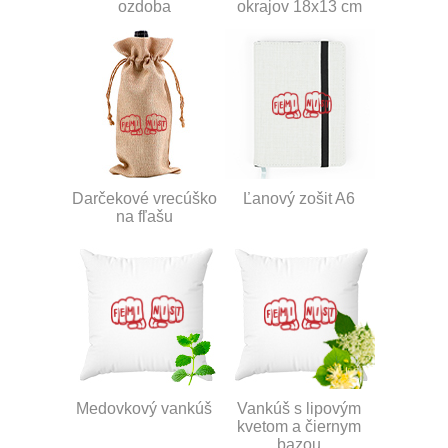
ozdoba
okrajov 18x13 cm
Darčekové vrecúško
Ľanový zošit A6
na fľašu
Medovkový vankúš
Vankúš s lipovým
kvetom a čiernym
bazou