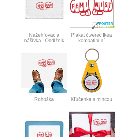
Nažehľovacia
Plakát čtverec Ikea
nášivka - Obdĺžnik
kompatibilní
Rohožka
Kľúčenka s mincou