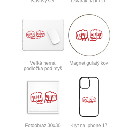
Kávový set
Otvárak na kľúče
Veľká herná
Magnet guľatý kov
podložka pod myš
Fotoobraz 30x30
Kryt na Iphone 17