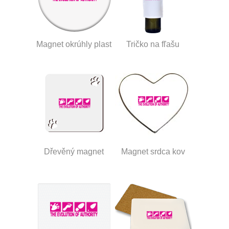
Magnet okrúhly plast
Tričko na fľašu
Dřevěný magnet
Magnet srdca kov