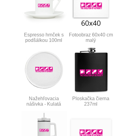
Espresso hrnček s
Fotoobraz 60x40 cm
podšálkou 100ml
malý
Nažehľovacia
Ploskačka čierna
nášivka - Kulatá
237ml