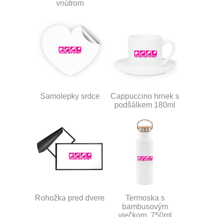
vnútrom
Samolepky srdce
Cappuccino hrnek s
podšálkem 180ml
Rohožka pred dvere
Termoska s
bambusovým
viečkom, 750ml