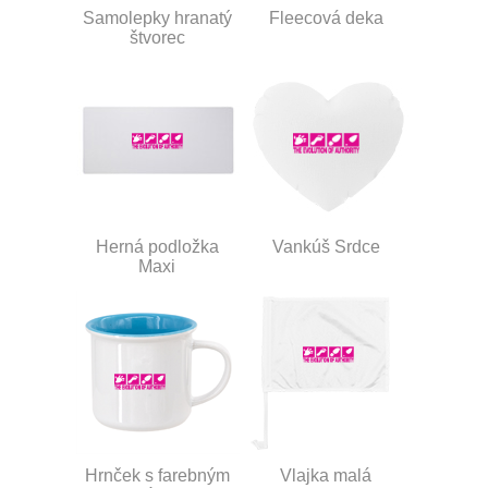
Samolepky hranatý
Fleecová deka
štvorec
Herná podložka
Vankúš Srdce
Maxi
Hrnček s farebným
Vlajka malá