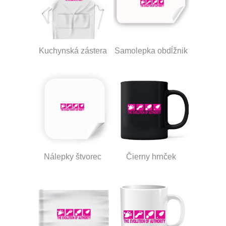
Kuchynská zástera
Samolepka obdĺžnik
Nálepky štvorec
Čierny hrnček