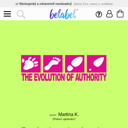
🌿
Ekologický a zdravotně nezávadný
žádná čína, barvy s certifikáty
💡
Inovativní výroba
vlastní vývoj, nejnovější technologie
⚡
Rychlé dodání
expedujeme do 24h
🏢
Výhodné pro firmy
velké množstevní slevy
🔥
Kvalita pod kontrolou
jsme přímý výrobce, žádný zprostředkovatel
🛒
Eshop s tradicí od roku 2010
tisíce spokojených zákazníků
Martina K.
autor:
(
)
Právní ujednání