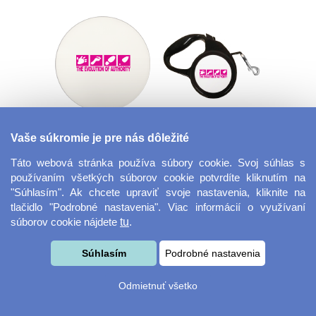
Tácka na nápoje
Flexi vodítko
Vaše súkromie je pre nás dôležité
guľatý
Táto webová stránka používa súbory cookie. Svoj súhlas s
používaním všetkých súborov cookie potvrdíte kliknutím na
"Súhlasím". Ak chcete upraviť svoje nastavenia, kliknite na
tlačidlo "Podrobné nastavenia". Viac informácií o využívaní
súborov cookie nájdete
tu
.
Súhlasím
Podrobné nastavenia
Panák - štamprle
Plastová vianočné
Odmietnuť všetko
ozdoba