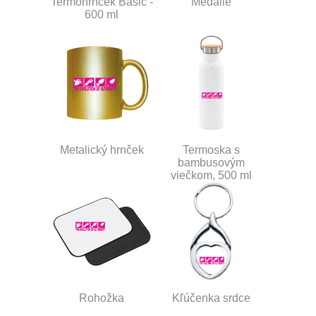
Termohrnček Basic -
Medaile
600 ml
Metalický hrnček
Termoska s
bambusovým
viečkom, 500 ml
Rohožka
Kľúčenka srdce