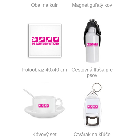
Obal na kufr
Magnet guľatý kov
Fotoobraz 40x40 cm
Cestovná fľaša pre
psov
Kávový set
Otvárak na kľúče