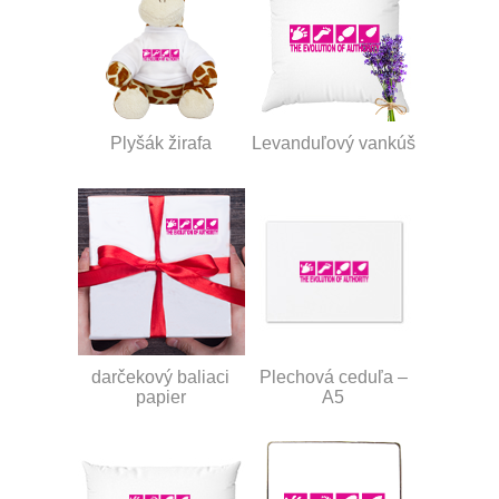
Plyšák žirafa
Levanduľový vankúš
darčekový baliaci
Plechová ceduľa –
papier
A5