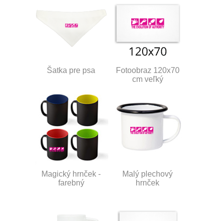
Šatka pre psa
Fotoobraz 120x70
cm veľký
Magický hrnček -
Malý plechový
farebný
hrnček