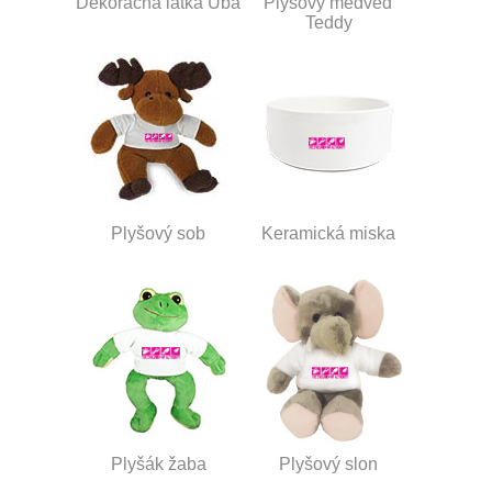
Dekoračná látka Uba
Plyšový medveď
Teddy
Plyšový sob
Keramická miska
Plyšák žaba
Plyšový slon