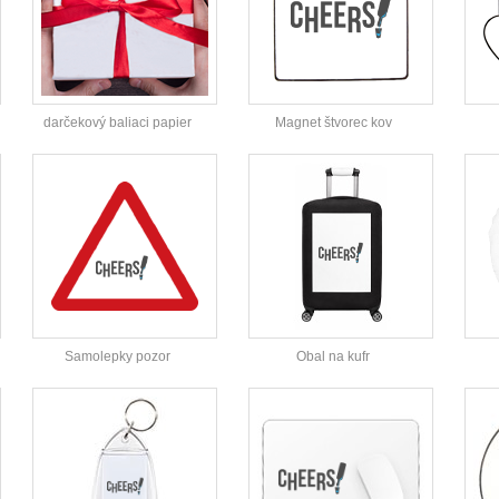
darčekový baliaci papier
Magnet štvorec kov
Samolepky pozor
Obal na kufr