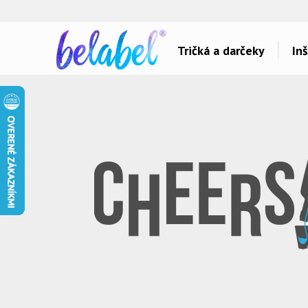
🌿
Ekol
Tričká a darčeky
Inš
Dárky pro..
Témy potlačí
Dárky pro maminku
Láska
Dárky pro ségru
Šport a auta
Dárky pro babičku
Hlášky
Dárky pro tátu
Detské
Dárky pro bráchu
Hudba & Film
Dárky pro dědu
Humor
Dárky pro partnera
Ostatné
Dárky pro partnerku
Všetko..
Dárky pro přátele