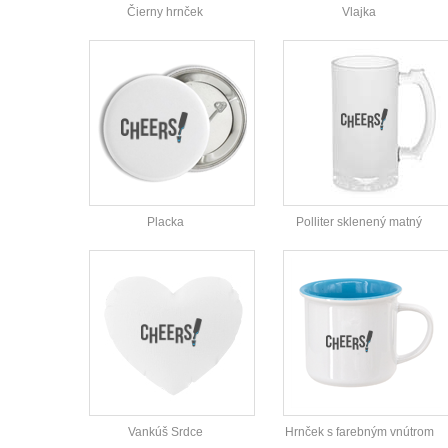
Čierny hrnček
Vlajka
Placka
Polliter sklenený matný
Vankúš Srdce
Hrnček s farebným vnútrom