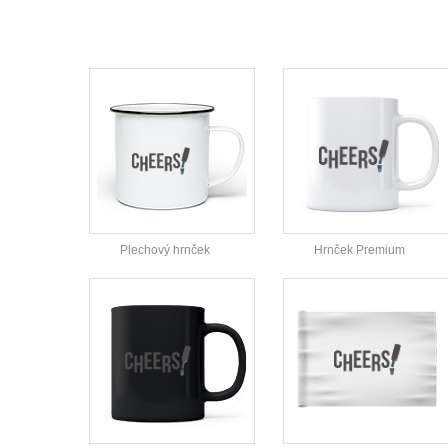
Plechový hrnček
Hrnček Premium