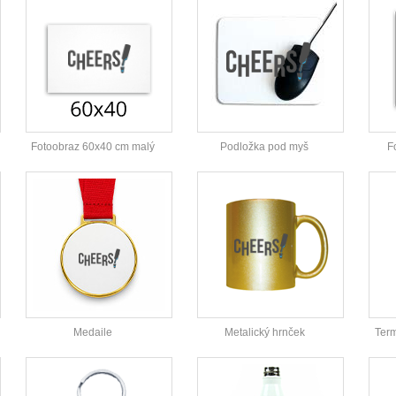
Fotoobraz 60x40 cm malý
Podložka pod myš
F
Medaile
Metalický hrnček
Ter