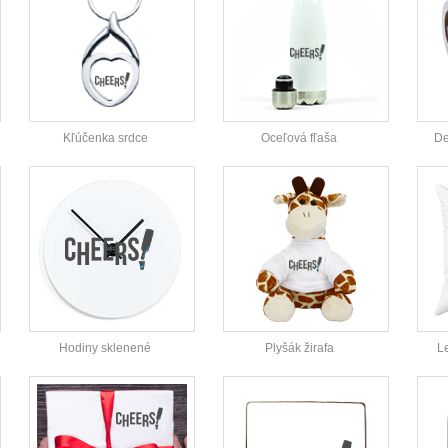
Kľúčenka srdce
Oceľová fľaša
De
Hodiny sklenené
Plyšák žirafa
L