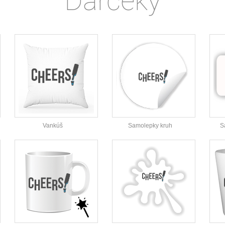
Darčeky
Vankúš
Samolepky kruh
S