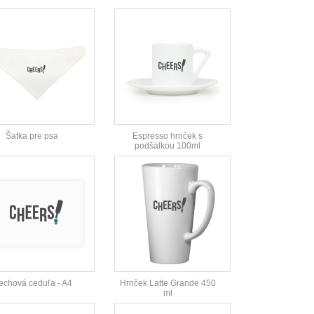
Šatka pre psa
Espresso hrnček s
podšálkou 100ml
echová ceduľa - A4
Hrnček Latte Grande 450
ml