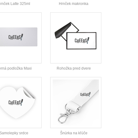
rnček Latte 325ml
Hrnček makronka
rná podložka Maxi
Rohožka pred dvere
Samolepky srdce
Šnúrka na kľúče