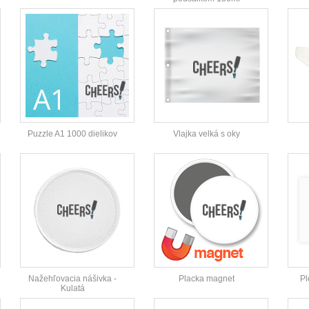
Puzzle A1 1000 dielikov
Vlajka velká s oky
Nažehľovacia nášivka -
Placka magnet
Pl
Kulatá