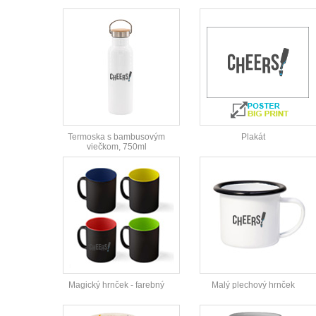
Termoska s bambusovým
Plakát
viečkom, 750ml
Magický hrnček - farebný
Malý plechový hrnček