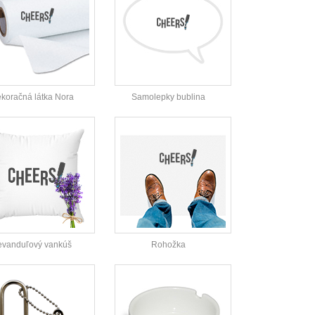
koračná látka Nora
Samolepky bublina
evanduľový vankúš
Rohožka