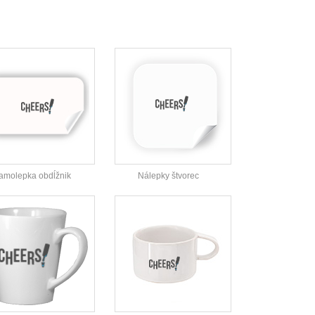
amolepka obdĺžnik
Nálepky štvorec