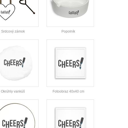
Srdcový zámok
Popolník
Okrúhly vankúš
Fotoobraz 40x40 cm