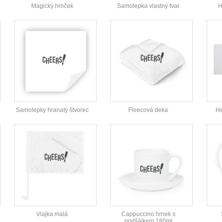
Magický hrnček
Samolepka vlastný tvar
H
Samolepky hranatý štvorec
Fleecová deka
He
Vlajka malá
Cappuccino hrnek s
podšálkem 180ml