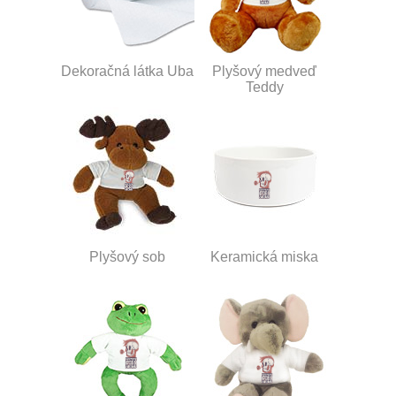
Dekoračná látka Uba
Plyšový medveď
Teddy
Plyšový sob
Keramická miska