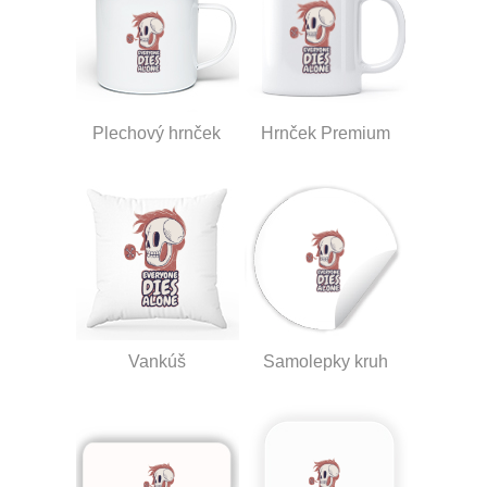
Plechový hrnček
Hrnček Premium
Vankúš
Samolepky kruh