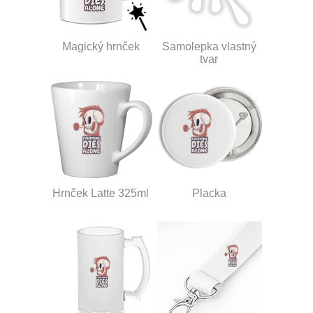
Magický hrnček
Samolepka vlastný
tvar
Hrnček Latte 325ml
Placka