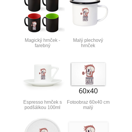
Magický hrnček -
Malý plechový
farebný
hrnček
Espresso hrnček s
Fotoobraz 60x40 cm
podšálkou 100ml
malý