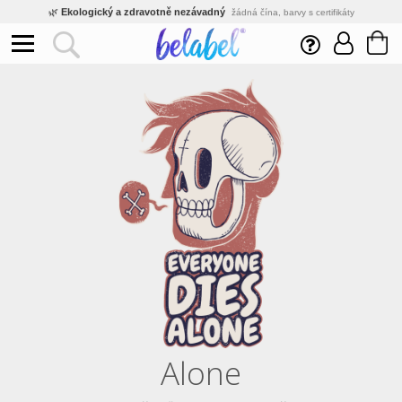
🌿
Ekologický a zdravotně nezávadný
žádná čína, barvy s certifikáty
💡
Inovativní výroba
vlastní vývoj, nejnovější technologie
⚡
Rychlé dodání
expedujeme do 24h
🏢
Výhodné pro firmy
velké množstevní slevy
🔥
Kvalita pod kontrolou
jsme přímý výrobce, žádný zprostředkovatel
🛒
Eshop s tradicí od roku 2010
tisíce spokojených zákazníků
Alone