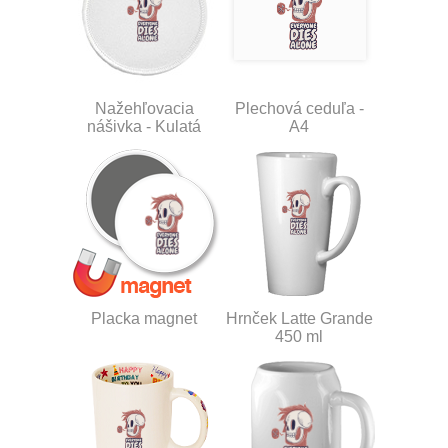
Nažehľovacia
Plechová ceduľa -
nášivka - Kulatá
A4
Placka magnet
Hrnček Latte Grande
450 ml