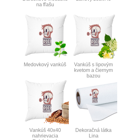
na fľašu
Medovkový vankúš
Vankúš s lipovým
kvetom a čiernym
bazou
Vankúš 40x40
Dekoračná látka
nahrievacia
Lina