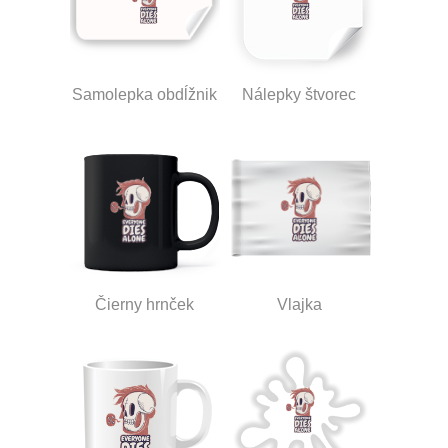
Samolepka obdĺžnik
Nálepky štvorec
Čierny hrnček
Vlajka