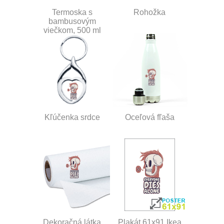
Termoska s
Rohožka
bambusovým
viečkom, 500 ml
Kľúčenka srdce
Oceľová fľaša
Dekoračná látka
Plakát 61x91 Ikea