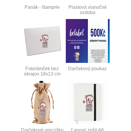
Panák - štamprle
Plastová vianočné
ozdoba
Fotorámček bez
Darčekový poukaz
okrajov 18x13 cm
Darčekové vrecúško
Ľanový zošit A6