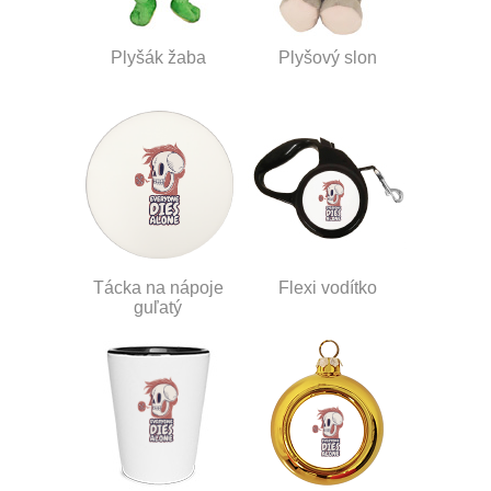
Plyšák žaba
Plyšový slon
Tácka na nápoje
Flexi vodítko
guľatý