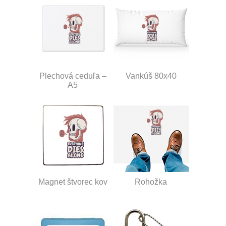
Plechová ceduľa –
Vankúš 80x40
A5
Magnet štvorec kov
Rohožka