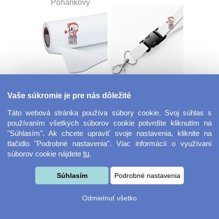
Pohánkový
Dekoračná látka
Šnúrka na kľúče s
Vaše súkromie je pre nás dôležité
Miranda
prackou
Táto webová stránka používa súbory cookie. Svoj súhlas s
používaním všetkých súborov cookie potvrdíte kliknutím na
"Súhlasím". Ak chcete upraviť svoje nastavenia, kliknite na
tlačidlo "Podrobné nastavenia". Viac informácií o využívaní
súborov cookie nájdete
tu
.
Súhlasím
Podrobné nastavenia
Velkoformátová
Desiatový box
Odmietnuť všetko
fotografie