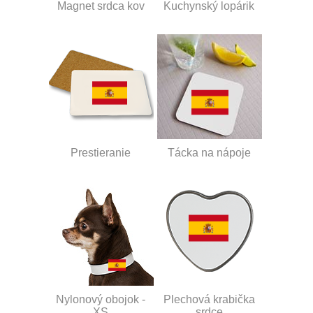
Magnet srdca kov
Kuchynský lopárik
Prestieranie
Tácka na nápoje
Nylonový obojok -
Plechová krabička
XS
srdce