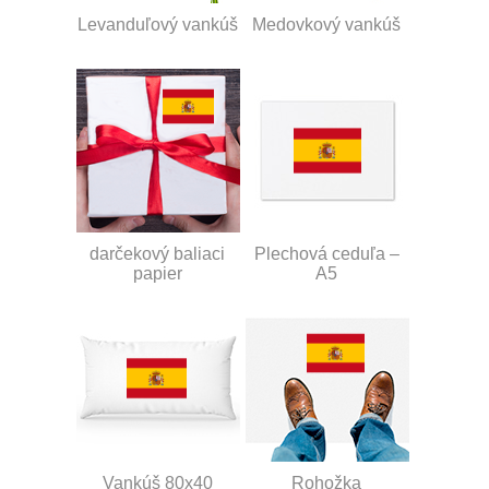
Levanduľový vankúš
Medovkový vankúš
darčekový baliaci
Plechová ceduľa –
papier
A5
Vankúš 80x40
Rohožka