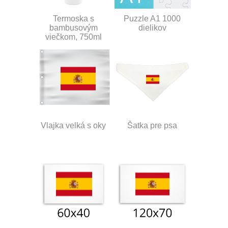
Termoska s
Puzzle A1 1000
bambusovým
dielikov
viečkom, 750ml
Vlajka velká s oky
Šatka pre psa