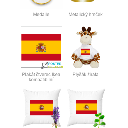
Medaile
Metalický hrnček
Plakát čtverec Ikea
Plyšák žirafa
kompatibilní