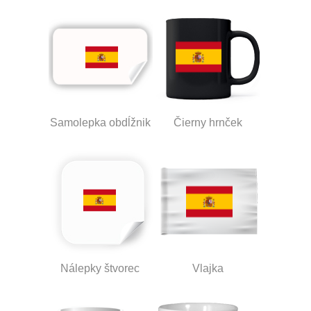
Samolepka obdĺžnik
Čierny hrnček
Nálepky štvorec
Vlajka