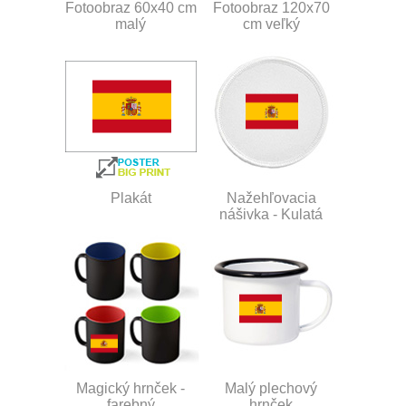
Fotoobraz 60x40 cm
Fotoobraz 120x70
malý
cm veľký
Plakát
Nažehľovacia
nášivka - Kulatá
Magický hrnček -
Malý plechový
farebný
hrnček