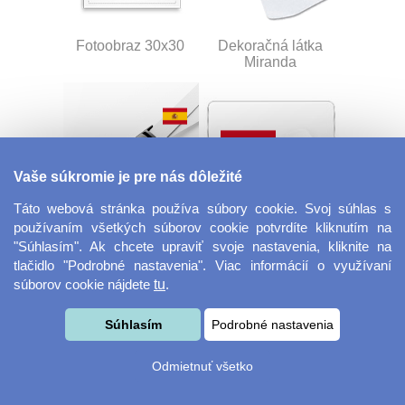
Fotoobraz 30x30
Dekoračná látka
Miranda
Vaše súkromie je pre nás dôležité
Táto webová stránka používa súbory cookie. Svoj súhlas s
používaním všetkých súborov cookie potvrdíte kliknutím na
Šnúrka na kľúče s
Veľká herná
"Súhlasím". Ak chcete upraviť svoje nastavenia, kliknite na
prackou
podložka pod myš
tlačidlo "Podrobné nastavenia". Viac informácií o využívaní
súborov cookie nájdete
tu
.
Súhlasím
Podrobné nastavenia
Odmietnuť všetko