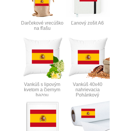
Darčekové vrecúško
Ľanový zošit A6
na fľašu
Vankúš s lipovým
Vankúš 40x40
kvetom a čiernym
nahrievacia
bazou
Pohánkový