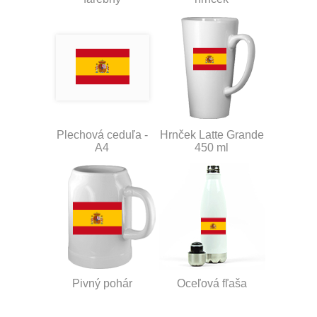
Plechová ceduľa -
Hrnček Latte Grande
A4
450 ml
Pivný pohár
Oceľová fľaša