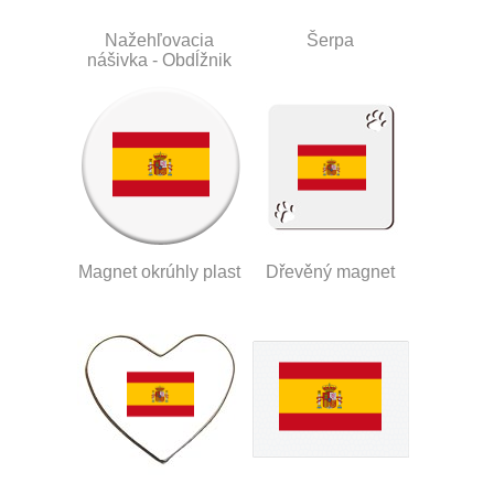
Nažehľovacia
Šerpa
nášivka - Obdĺžnik
Magnet okrúhly plast
Dřevěný magnet