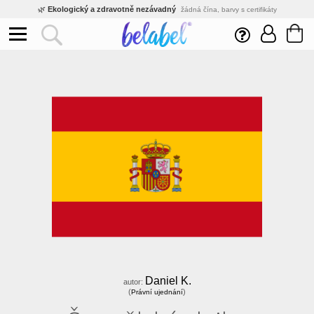
🌿
Ekologický a zdravotně nezávadný
žádná čína, barvy s certifikáty
💡
Inovativní výroba
vlastní vývoj, nejnovější technologie
⚡
Rychlé dodání
expedujeme do 24h
🏢
Výhodné pro firmy
velké množstevní slevy
🔥
Kvalita pod kontrolou
jsme přímý výrobce, žádný zprostředkovatel
🛒
Eshop s tradicí od roku 2010
tisíce spokojených zákazníků
Daniel K.
autor:
(
)
Právní ujednání