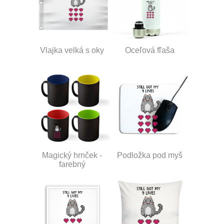
Vlajka velká s oky
Oceľová fľaša
Magický hrnček -
Podložka pod myš
farebný