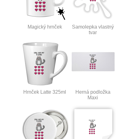
Magický hrnček
Samolepka vlastný
tvar
Hrnček Latte 325ml
Herná podložka
Maxi