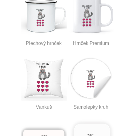
Plechový hrnček
Hrnček Premium
Vankúš
Samolepky kruh