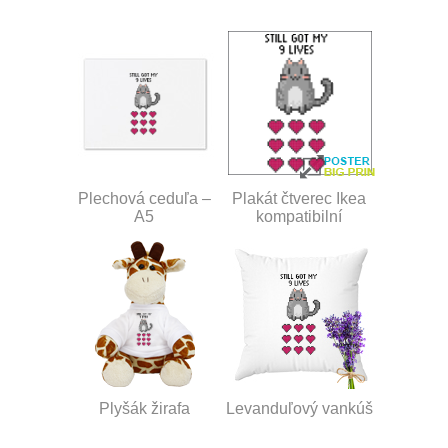
Plechová ceduľa –
Plakát čtverec Ikea
A5
kompatibilní
Plyšák žirafa
Levanduľový vankúš