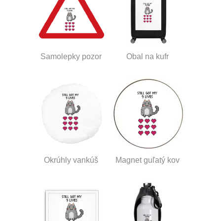
Samolepky pozor
Obal na kufr
Okrúhly vankúš
Magnet guľatý kov