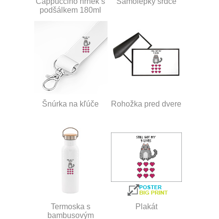
Cappuccino hrnek s
Samolepky srdce
podšálkem 180ml
Šnúrka na kľúče
Rohožka pred dvere
Termoska s
Plakát
bambusovým