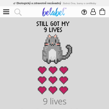
🌿
Ekologický a zdravotně nezávadný
žádná čína, barvy s certifikáty
💡
Inovativní výroba
vlastní vývoj, nejnovější technologie
⚡
Rychlé dodání
expedujeme do 24h
🏢
Výhodné pro firmy
velké množstevní slevy
🔥
Kvalita pod kontrolou
jsme přímý výrobce, žádný zprostředkovatel
🛒
Eshop s tradicí od roku 2010
tisíce spokojených zákazníků
9 lives