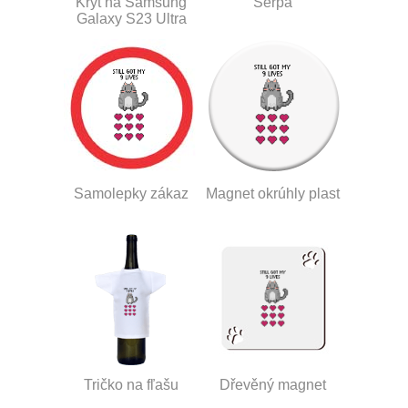
Kryt na Samsung
Šerpa
Galaxy S23 Ultra
Samolepky zákaz
Magnet okrúhly plast
Tričko na fľašu
Dřevěný magnet