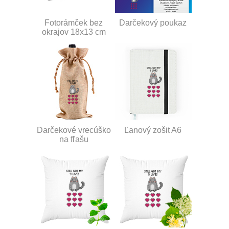
Fotorámček bez
Darčekový poukaz
okrajov 18x13 cm
Darčekové vrecúško
Ľanový zošit A6
na fľašu