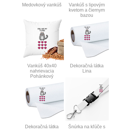
Medovkový vankúš
Vankúš s lipovým
kvetom a čiernym
bazou
Vankúš 40x40
Dekoračná látka
nahrievacia
Lina
Pohánkový
Dekoračná látka
Šnúrka na kľúče s