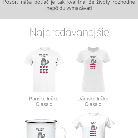
Pozor, náša potlač je tak kvalitná, že životy rozhodne
nepôjdu vymazávať!
Najpredávanejšie
Pánske tričko
Dámske tričko
Classic
Classic