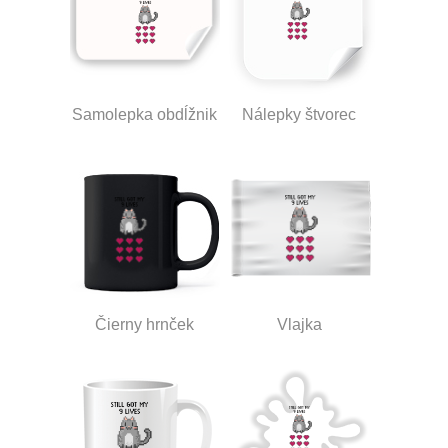
Samolepka obdĺžnik
Nálepky štvorec
Čierny hrnček
Vlajka