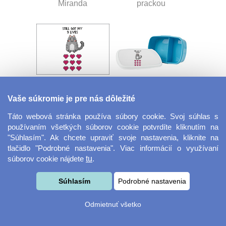
Miranda
prackou
Vaše súkromie je pre nás dôležité
Velkoformátová
Desiatový box
fotografie
Táto webová stránka používa súbory cookie. Svoj súhlas s
používaním všetkých súborov cookie potvrdíte kliknutím na
"Súhlasím". Ak chcete upraviť svoje nastavenia, kliknite na
tlačidlo "Podrobné nastavenia". Viac informácií o využívaní
súborov cookie nájdete
tu
.
Súhlasím
Podrobné nastavenia
Odmietnuť všetko
Kovový dávkovač na
Obrus ​​125 x 75 cm
mydlo