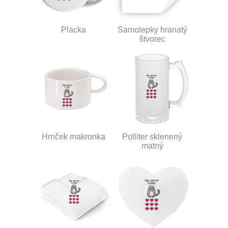
Placka
Samolepky hranatý
štvorec
Hrnček makronka
Polliter sklenený
matný