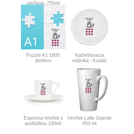
viečkom, 750ml
Puzzle A1 1000
Nažehľovacia
dielikov
nášivka - Kulatá
Espresso hrnček s
Hrnček Latte Grande
podšálkou 100ml
450 ml