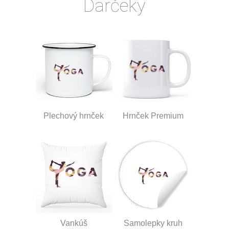
Darčeky
Plechový hrnček
Hrnček Premium
Vankúš
Samolepky kruh