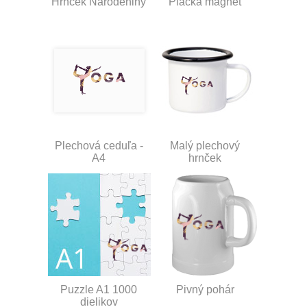
Hrnček Narodeniny
Placka magnet
Plechová ceduľa -
Malý plechový
A4
hrnček
Puzzle A1 1000
Pivný pohár
dielikov