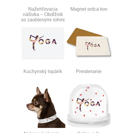
Nažehľovacia
Magnet srdca kov
nášivka – Obdĺžnik
so zaoblenými rohmi
Kuchynský lopárik
Prestieranie