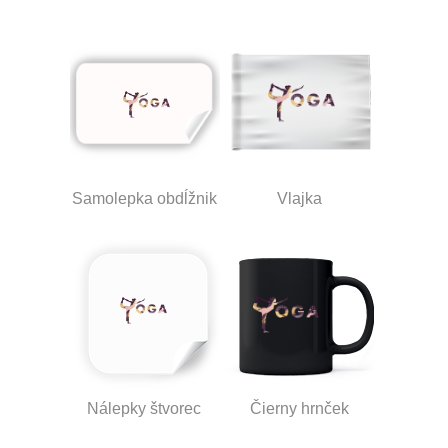
Samolepka obdĺžnik
Vlajka
Nálepky štvorec
Čierny hrnček