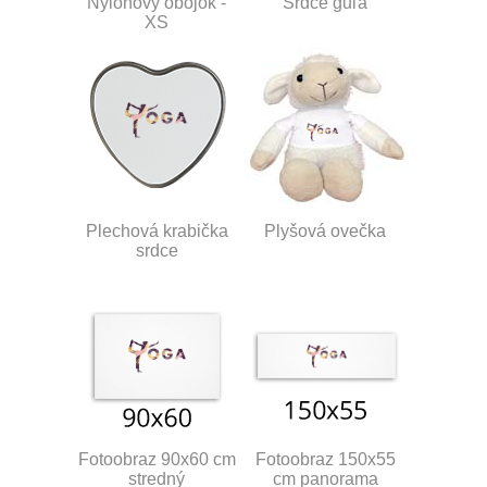
Nylonový obojok -
Srdce guľa
XS
Plechová krabička
Plyšová ovečka
srdce
Fotoobraz 90x60 cm
Fotoobraz 150x55
stredný
cm panorama