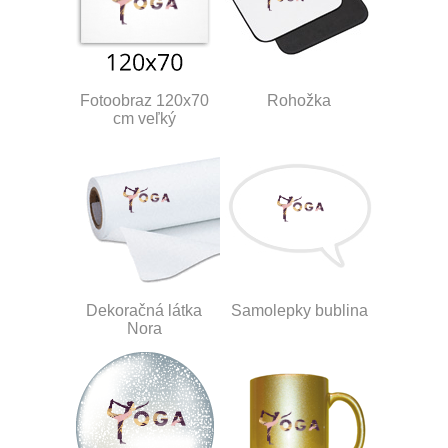
Fotoobraz 120x70
Rohožka
cm veľký
Dekoračná látka
Samolepky bublina
Nora