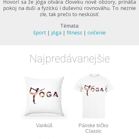
Hovorí sa že jóga otvára človeku nové obzory, prináša
pokoj na duši a fyzickú i duševnú rovnováhu. To neznie
zle, tak prečo to neskúsiť.
Témata:
šport
|
jóga
|
fitness
|
cvičenie
Najpredávanejšie
Vankúš
Pánske tričko
Classic