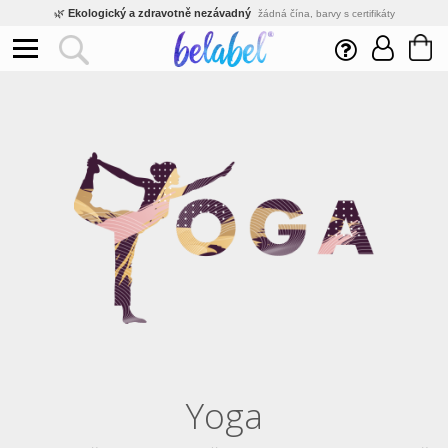
🌿
Ekologický a zdravotně nezávadný
žádná čína, barvy s certifikáty
💡
Inovativní výroba
vlastní vývoj, nejnovější technologie
⚡
Rychlé dodání
expedujeme do 24h
🏢
Výhodné pro firmy
velké množstevní slevy
🔥
Kvalita pod kontrolou
jsme přímý výrobce, žádný zprostředkovatel
🛒
Eshop s tradicí od roku 2010
tisíce spokojených zákazníků
Yoga