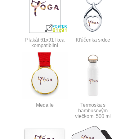
Plakát 61x91 Ikea
Kľúčenka srdce
kompatibilní
Medaile
Termoska s
bambusovým
viečkom, 500 ml