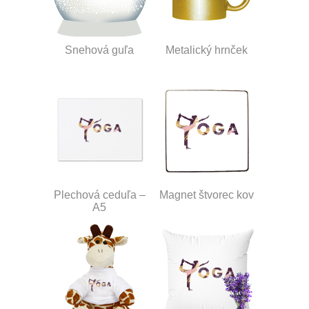
Snehová guľa
Metalický hrnček
Plechová ceduľa –
Magnet štvorec kov
A5