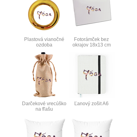
Plastová vianočné
Fotorámček bez
ozdoba
okrajov 18x13 cm
Darčekové vrecúško
Ľanový zošit A6
na fľašu