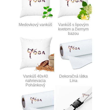
Medovkový vankúš
Vankúš s lipovým
kvetom a čiernym
bazou
Vankúš 40x40
Dekoračná látka
nahrievacia
Lina
Pohánkový