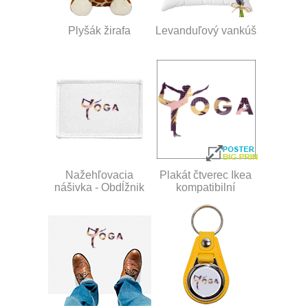
Plyšák žirafa
Levanduľový vankúš
Nažehľovacia
Plakát čtverec Ikea
nášivka - Obdĺžnik
kompatibilní