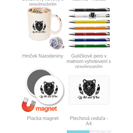
gravírováním
Hrnček Narodeniny
Guličkové pero v
matnom vyhotovení s
gravírovaním
Placka magnet
Plechová ceduľa -
A4