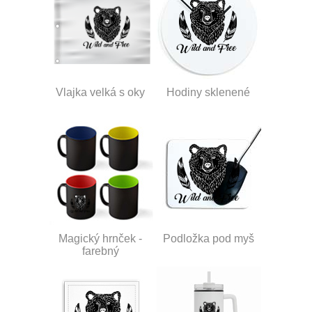
Vlajka velká s oky
Hodiny sklenené
Magický hrnček -
Podložka pod myš
farebný