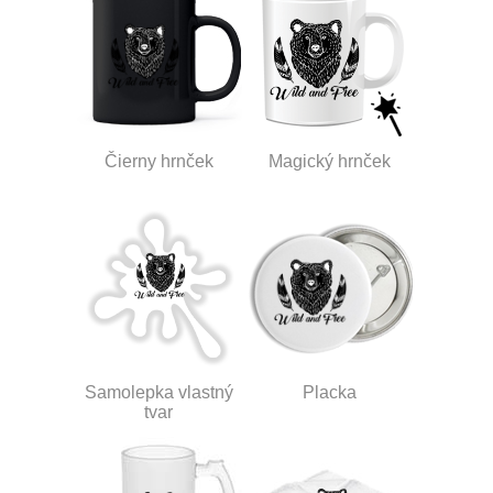
Čierny hrnček
Magický hrnček
Samolepka vlastný
Placka
tvar