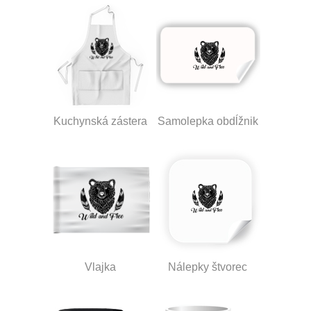
Kuchynská zástera
Samolepka obdĺžnik
Vlajka
Nálepky štvorec