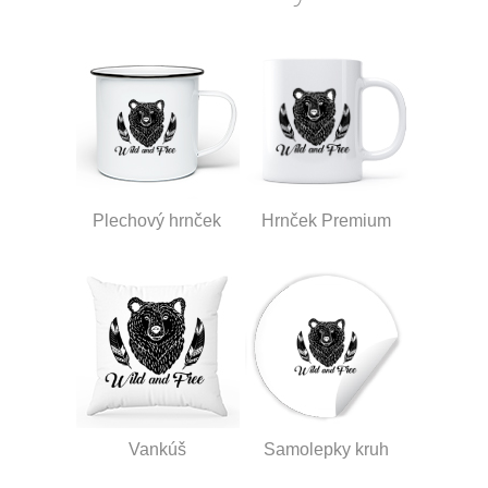
Plechový hrnček
Hrnček Premium
Vankúš
Samolepky kruh