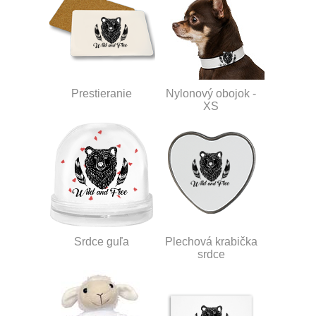
Prestieranie
Nylonový obojok -
XS
Srdce guľa
Plechová krabička
srdce