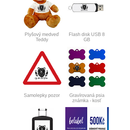
Plyšový medveď
Flash disk USB 8
Teddy
GB
Samolepky pozor
Gravírovaná psia
známka - kosť