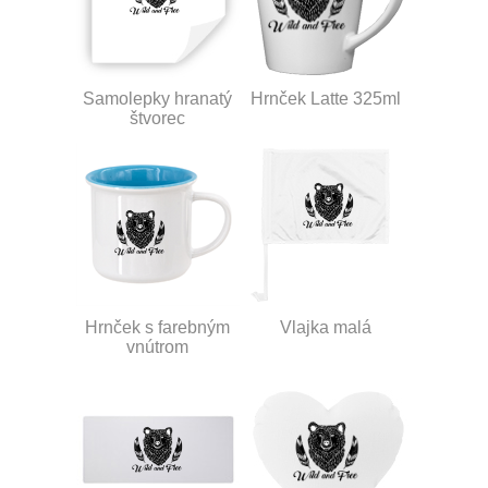
Samolepky hranatý
Hrnček Latte 325ml
štvorec
Hrnček s farebným
Vlajka malá
vnútrom