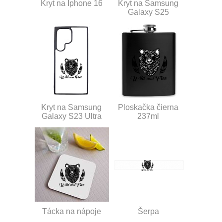
Kryt na Iphone 16
Kryt na Samsung
Galaxy S25
Kryt na Samsung
Ploskačka čierna
Galaxy S23 Ultra
237ml
Tácka na nápoje
Šerpa