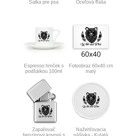
Šatka pre psa
Oceľová fľaša
Espresso hrnček s
Fotoobraz 60x40 cm
podšálkou 100ml
malý
Zapaľovač
Nažehľovacia
benzínový kovový s
nášivka - Kulatá