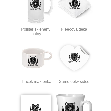
Polliter sklenený
Fleecová deka
matný
Hrnček makronka
Samolepky srdce