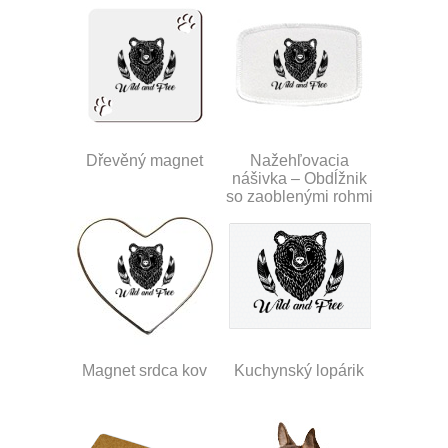
Dřevěný magnet
Nažehľovacia
nášivka – Obdĺžnik
so zaoblenými rohmi
Magnet srdca kov
Kuchynský lopárik