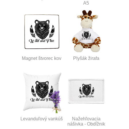
A5
Magnet štvorec kov
Plyšák žirafa
Levanduľový vankúš
Nažehľovacia
nášivka - Obdĺžnik