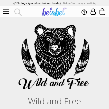
🌿
Ekologický a zdravotně nezávadný
žádná čína, barvy s certifikáty
💡
Inovativní výroba
vlastní vývoj, nejnovější technologie
⚡
Rychlé dodání
expedujeme do 24h
🏢
Výhodné pro firmy
velké množstevní slevy
🔥
Kvalita pod kontrolou
jsme přímý výrobce, žádný zprostředkovatel
🛒
Eshop s tradicí od roku 2010
tisíce spokojených zákazníků
Wild and Free