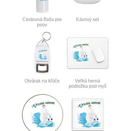
Cestovná fľaša pre
Kávový set
psov
Otvárak na kľúče
Veľká herná
podložka pod myš