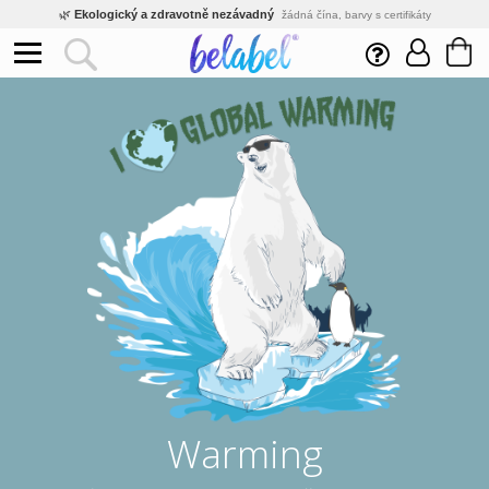
🌿
Ekologický a zdravotně nezávadný
žádná čína, barvy s certifikáty
💡
Inovativní výroba
vlastní vývoj, nejnovější technologie
⚡
Rychlé dodání
expedujeme do 24h
🏢
Výhodné pro firmy
velké množstevní slevy
🔥
Kvalita pod kontrolou
jsme přímý výrobce, žádný zprostředkovatel
🛒
Eshop s tradicí od roku 2010
tisíce spokojených zákazníků
Warming