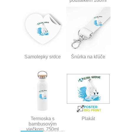
podšálkem 180ml
Samolepky srdce
Šnúrka na kľúče
Termoska s
Plakát
bambusovým
viečkom, 750ml