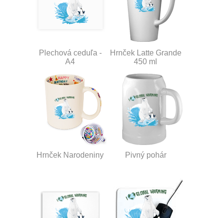
Plechová ceduľa -
Hrnček Latte Grande
A4
450 ml
Hrnček Narodeniny
Pivný pohár