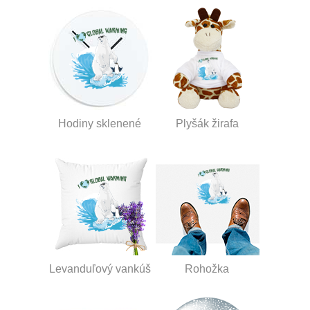
Hodiny sklenené
Plyšák žirafa
Levanduľový vankúš
Rohožka