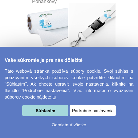
Pohánkový
Dekoračná látka
Šnúrka na kľúče s
Vaše súkromie je pre nás dôležité
Miranda
prackou
Táto webová stránka používa súbory cookie. Svoj súhlas s
používaním všetkých súborov cookie potvrdíte kliknutím na
"Súhlasím". Ak chcete upraviť svoje nastavenia, kliknite na
tlačidlo "Podrobné nastavenia". Viac informácií o využívaní
súborov cookie nájdete
tu
.
Súhlasím
Podrobné nastavenia
Velkoformátová
Desiatový box
Odmietnuť všetko
fotografie