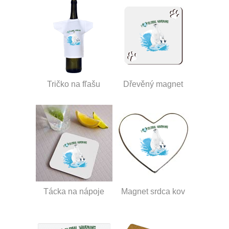
Tričko na fľašu
Dřevěný magnet
Tácka na nápoje
Magnet srdca kov