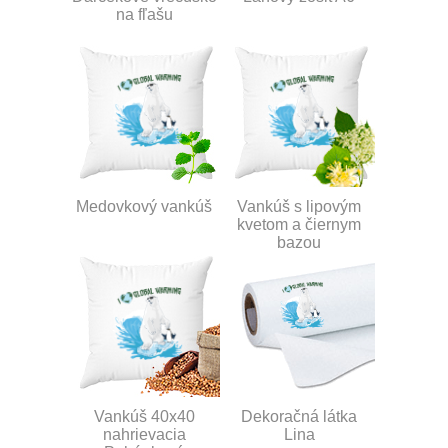
na fľašu
Medovkový vankúš
Vankúš s lipovým
kvetom a čiernym
bazou
Vankúš 40x40
Dekoračná látka
nahrievacia
Lina