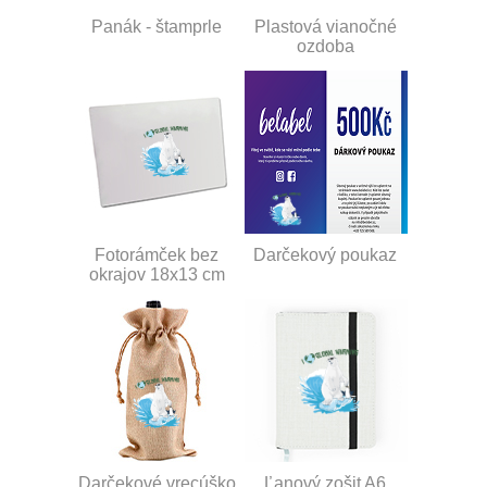
Panák - štamprle
Plastová vianočné
ozdoba
Fotorámček bez
Darčekový poukaz
okrajov 18x13 cm
Darčekové vrecúško
Ľanový zošit A6