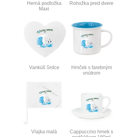
Herná podložka
Rohožka pred dvere
Maxi
Vankúš Srdce
Hrnček s farebným
vnútrom
Vlajka malá
Cappuccino hrnek s