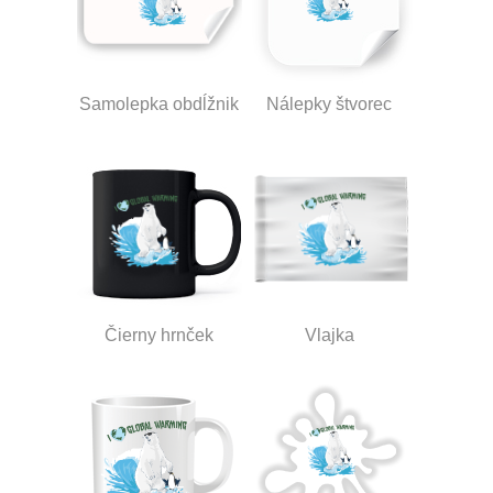
Samolepka obdĺžnik
Nálepky štvorec
Čierny hrnček
Vlajka