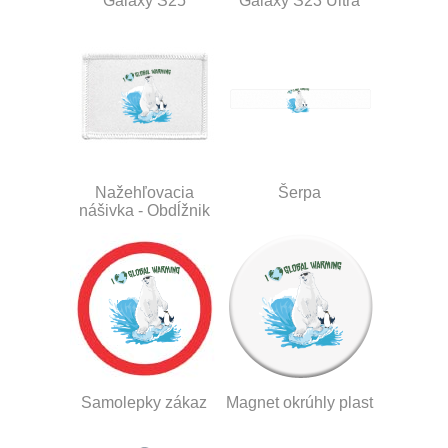
Galaxy S25
Galaxy S23 Ultra
Nažehľovacia
Šerpa
nášivka - Obdĺžnik
Samolepky zákaz
Magnet okrúhly plast