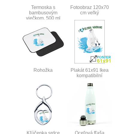
Termoska s
Fotoobraz 120x70
bambusovým
cm veľký
viečkom, 500 ml
Rohožka
Plakát 61x91 Ikea
kompatibilní
Kľúčenka srdce
Oceľová fľaša