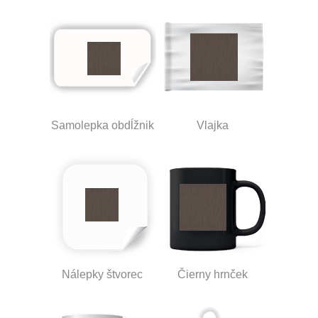
Samolepka obdĺžnik
Vlajka
Nálepky štvorec
Čierny hrnček