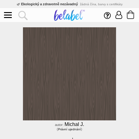
🌿
Ekologický a zdravotně nezávadný
žádná čína, barvy s certifikáty
💡
Inovativní výroba
vlastní vývoj, nejnovější technologie
⚡
Rychlé dodání
expedujeme do 24h
🏢
Výhodné pro firmy
velké množstevní slevy
🔥
Kvalita pod kontrolou
jsme přímý výrobce, žádný zprostředkovatel
🛒
Eshop s tradicí od roku 2010
tisíce spokojených zákazníků
Michal J.
autor:
(
)
Právní ujednání