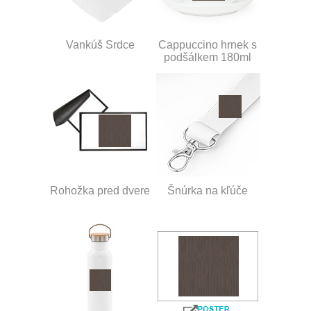
Vankúš Srdce
Cappuccino hrnek s
podšálkem 180ml
Rohožka pred dvere
Šnúrka na kľúče