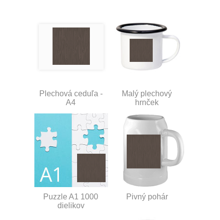
Plechová ceduľa -
Malý plechový
A4
hrnček
Puzzle A1 1000
Pivný pohár
dielikov