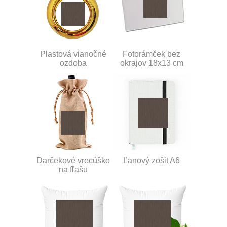
Plastová vianočné
Fotorámček bez
ozdoba
okrajov 18x13 cm
Darčekové vrecúško
Ľanový zošit A6
na fľašu