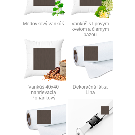
Medovkový vankúš
Vankúš s lipovým
kvetom a čiernym
bazou
Vankúš 40x40
Dekoračná látka
nahrievacia
Lina
Pohánkový