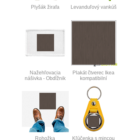
Plyšák žirafa
Levanduľový vankúš
Nažehľovacia
Plakát čtverec Ikea
nášivka - Obdĺžnik
kompatibilní
Rohožka
Kľúčenka s mincou