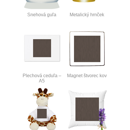
Snehová guľa
Metalický hrnček
Plechová ceduľa –
Magnet štvorec kov
A5