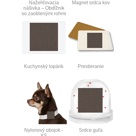
Nažehľovacia
Magnet srdca kov
nášivka – Obdĺžnik
so zaoblenými rohmi
Kuchynský lopárik
Prestieranie
Nylonový obojok -
Srdce guľa
XS