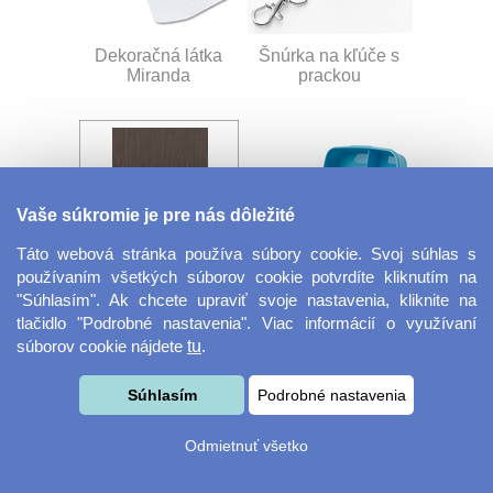
Dekoračná látka
Šnúrka na kľúče s
Miranda
prackou
Vaše súkromie je pre nás dôležité
Táto webová stránka používa súbory cookie. Svoj súhlas s
používaním všetkých súborov cookie potvrdíte kliknutím na
Velkoformátová
Desiatový box
"Súhlasím". Ak chcete upraviť svoje nastavenia, kliknite na
fotografie
tlačidlo "Podrobné nastavenia". Viac informácií o využívaní
súborov cookie nájdete
tu
.
Súhlasím
Podrobné nastavenia
Odmietnuť všetko