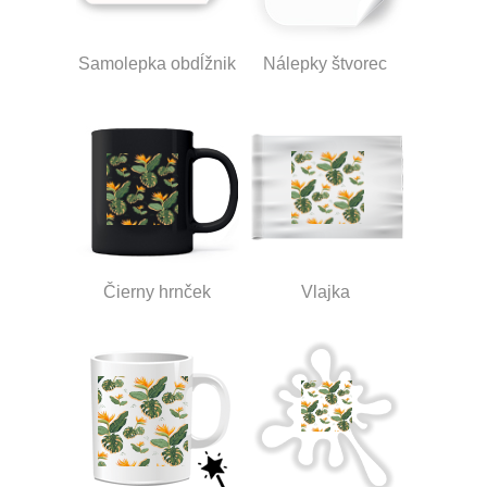
Samolepka obdĺžnik
Nálepky štvorec
Čierny hrnček
Vlajka