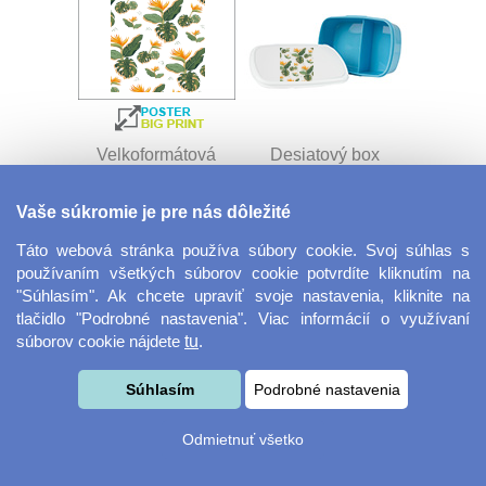
Velkoformátová
Desiatový box
fotografie
Vaše súkromie je pre nás dôležité
Táto webová stránka používa súbory cookie. Svoj súhlas s
používaním všetkých súborov cookie potvrdíte kliknutím na
"Súhlasím". Ak chcete upraviť svoje nastavenia, kliknite na
tlačidlo "Podrobné nastavenia". Viac informácií o využívaní
súborov cookie nájdete
tu
.
Kovový dávkovač na
Obrus ​​125 x 75 cm
Súhlasím
Podrobné nastavenia
mydlo
Odmietnuť všetko