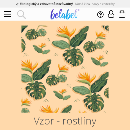
🌿
Ekologický a zdravotně nezávadný
žádná čína, barvy s certifikáty
💡
Inovativní výroba
vlastní vývoj, nejnovější technologie
⚡
Rychlé dodání
expedujeme do 24h
🏢
Výhodné pro firmy
velké množstevní slevy
🔥
Kvalita pod kontrolou
jsme přímý výrobce, žádný zprostředkovatel
🛒
Eshop s tradicí od roku 2010
tisíce spokojených zákazníků
Vzor - rostliny