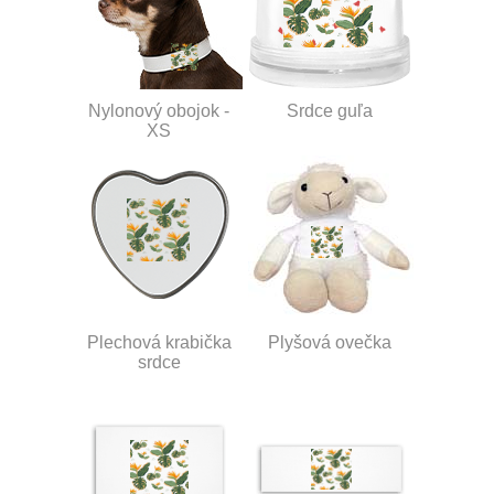
Nylonový obojok -
Srdce guľa
XS
Plechová krabička
Plyšová ovečka
srdce