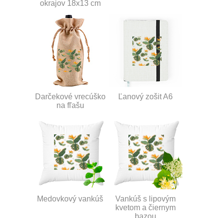
okrajov 18x13 cm
Darčekové vrecúško
Ľanový zošit A6
na fľašu
Medovkový vankúš
Vankúš s lipovým
kvetom a čiernym
bazou