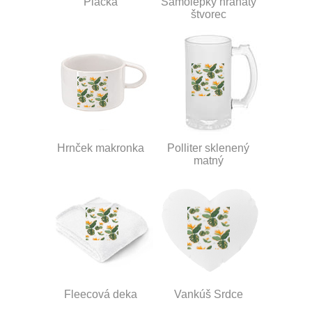
Placka
Samolepky hranatý
štvorec
Hrnček makronka
Polliter sklenený
matný
Fleecová deka
Vankúš Srdce