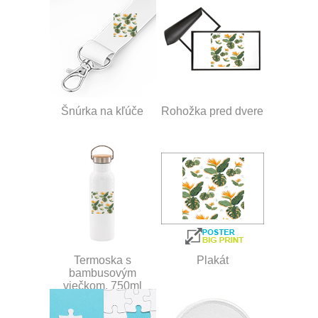
Šnúrka na kľúče
Rohožka pred dvere
Termoska s
Plakát
bambusovým
viečkom, 750ml