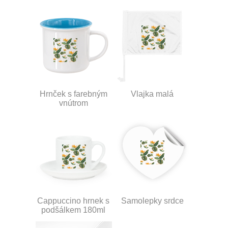
Hrnček s farebným
Vlajka malá
vnútrom
Cappuccino hrnek s
Samolepky srdce
podšálkem 180ml