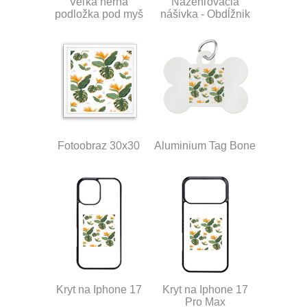
Veľká herná
Nažehľovacia
podložka pod myš
nášivka - Obdĺžnik
Fotoobraz 30x30
Aluminium Tag Bone
Kryt na Iphone 17
Kryt na Iphone 17
Pro Max