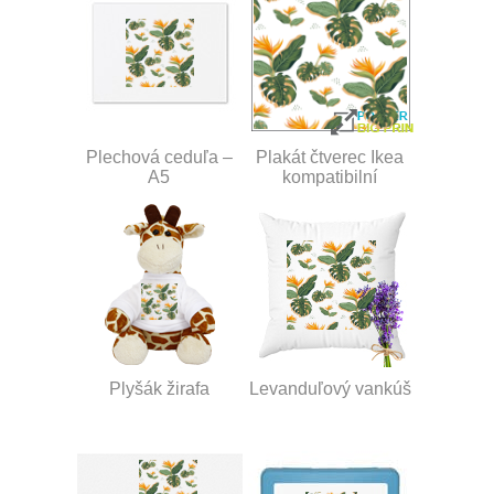
Plechová ceduľa –
Plakát čtverec Ikea
A5
kompatibilní
Plyšák žirafa
Levanduľový vankúš