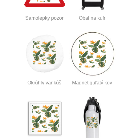
Samolepky pozor
Obal na kufr
Okrúhly vankúš
Magnet guľatý kov