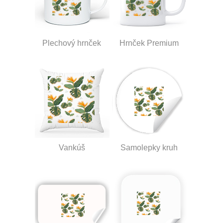
Plechový hrnček
Hrnček Premium
Vankúš
Samolepky kruh