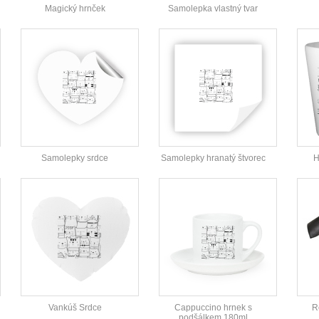
Magický hrnček
Samolepka vlastný tvar
Samolepky srdce
Samolepky hranatý štvorec
H
Vankúš Srdce
Cappuccino hrnek s
R
podšálkem 180ml