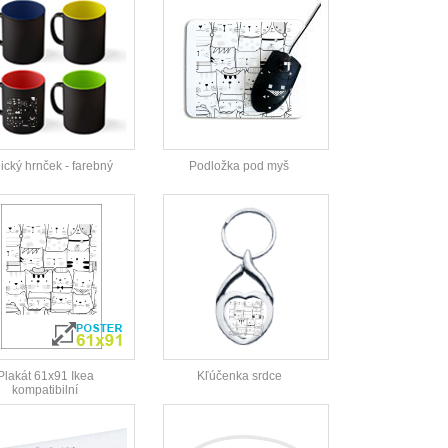
cký hrnček - farebný
Podložka pod myš
Plakát 61x91 Ikea
Kľúčenka srdce
kompatibilní