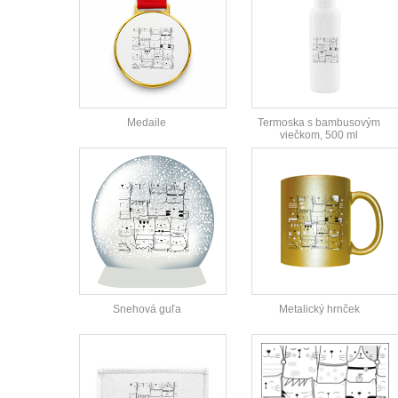
Medaile
Termoska s bambusovým
viečkom, 500 ml
Snehová guľa
Metalický hrnček