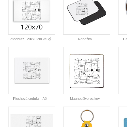
Fotoobraz 120x70 cm veľký
Rohožka
De
Plechová ceduľa – A5
Magnet štvorec kov