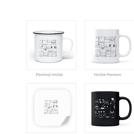
Plechový hrnček
Hrnček Premium