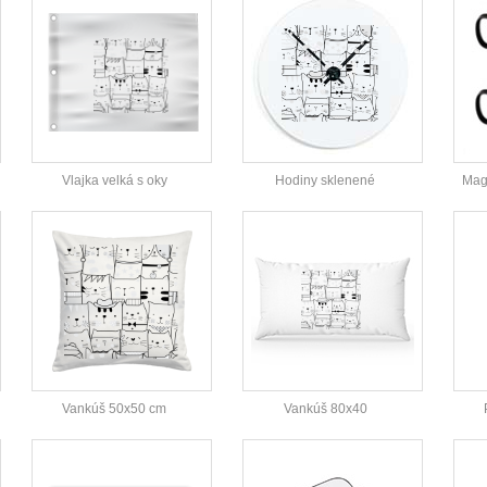
Vlajka velká s oky
Hodiny sklenené
Magi
Vankúš 50x50 cm
Vankúš 80x40