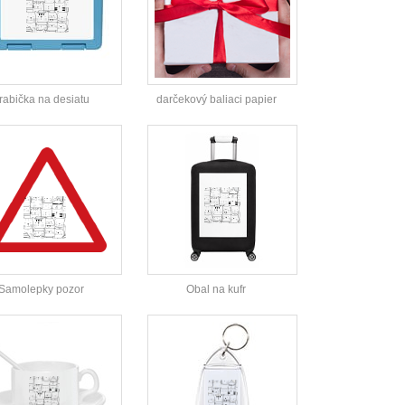
rabička na desiatu
darčekový baliaci papier
Samolepky pozor
Obal na kufr