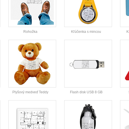
Rohožka
Kľúčenka s mincou
K
Plyšový medveď Teddy
Flash disk USB 8 GB