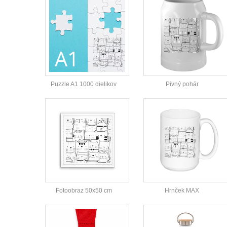
Puzzle A1 1000 dielikov
Pivný pohár
Fotoobraz 50x50 cm
Hrnček MAX