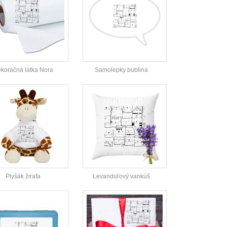
koračná látka Nora
Samolepky bublina
Plyšák žirafa
Levanduľový vankúš