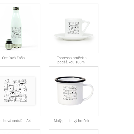
Oceľová fľaša
Espresso hrnček s
podšálkou 100ml
echová ceduľa - A4
Malý plechový hrnček