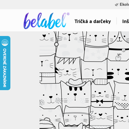
🌿
Ekol
Tričká a darčeky
Inš
Dárky pro..
Témy potlačí
Dárky pro maminku
Láska
Dárky pro ségru
Šport a auta
Dárky pro babičku
Hlášky
Dárky pro tátu
Detské
Dárky pro bráchu
Hudba & Film
Dárky pro dědu
Humor
Dárky pro partnera
Ostatné
Dárky pro partnerku
Všetko..
Dárky pro přátele