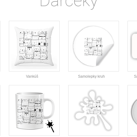
Darčeky
Vankúš
Samolepky kruh
S