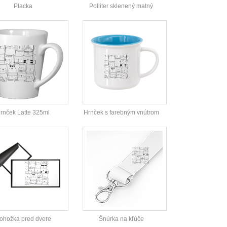
Placka
Polliter sklenený matný
rnček Latte 325ml
Hrnček s farebným vnútrom
ohožka pred dvere
Šnúrka na kľúče