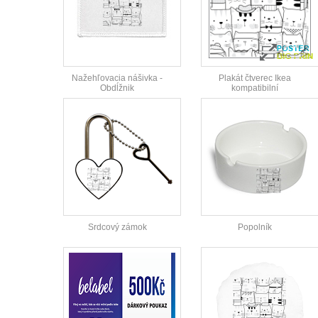
Nažehľovacia nášivka -
Plakát čtverec Ikea
Obdĺžnik
kompatibilní
Srdcový zámok
Popolník