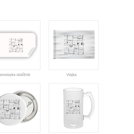
amolepka obdĺžnik
Vlajka