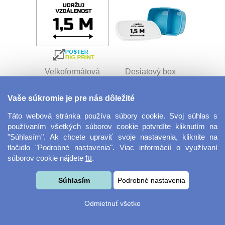
Velkoformátová
Desiatový box
fotografie
Vaše súkromie je pre nás dôležité
Táto webová stránka používa súbory cookie. Svoj súhlas s
používaním všetkých súborov cookie potvrdíte kliknutím na
"Súhlasím". Ak chcete upraviť svoje nastavenia, kliknite na
tlačidlo "Podrobné nastavenia". Viac informácií o využívaní
súborov cookie nájdete
tu
.
Kovový dávkovač na
Obrus ​​125 x 75 cm
Súhlasím
Podrobné nastavenia
mydlo
Odmietnuť všetko