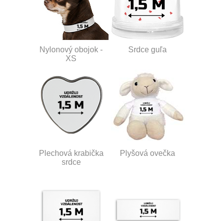
Nylonový obojok -
Srdce guľa
XS
Plechová krabička
Plyšová ovečka
srdce