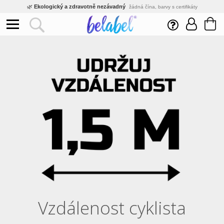
🌿
Ekologický a zdravotně nezávadný
žádná čína, barvy s certifikáty
💡
Inovativní výroba
vlastní vývoj, nejnovější technologie
⚡
Rychlé dodání
expedujeme do 24h
🏢
Výhodné pro firmy
velké množstevní slevy
🔥
Kvalita pod kontrolou
jsme přímý výrobce, žádný zprostředkovatel
🛒
Eshop s tradicí od roku 2010
tisíce spokojených zákazníků
Vzdálenost cyklista