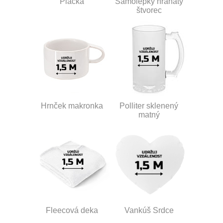
Placka
Samolepky hranatý
štvorec
Hrnček makronka
Polliter sklenený
matný
Fleecová deka
Vankúš Srdce