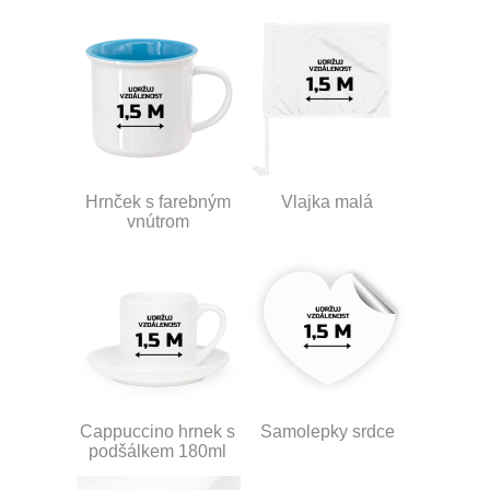
Hrnček s farebným
Vlajka malá
vnútrom
Cappuccino hrnek s
Samolepky srdce
podšálkem 180ml