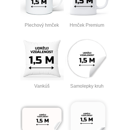
Plechový hrnček
Hrnček Premium
Vankúš
Samolepky kruh