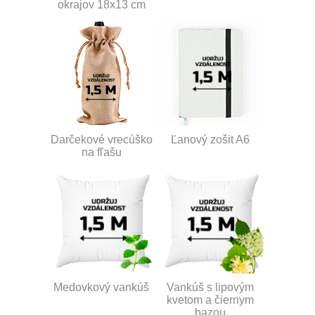
okrajov 18x13 cm
Darčekové vrecúško
Ľanový zošit A6
na fľašu
Medovkový vankúš
Vankúš s lipovým
kvetom a čiernym
bazou