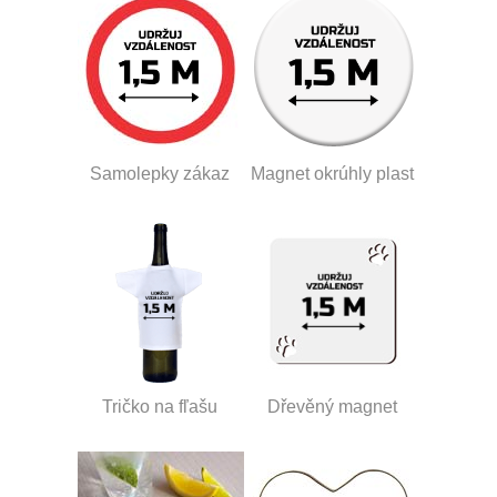
Samolepky zákaz
Magnet okrúhly plast
Tričko na fľašu
Dřevěný magnet