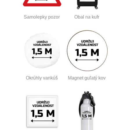
Samolepky pozor
Obal na kufr
Okrúhly vankúš
Magnet guľatý kov