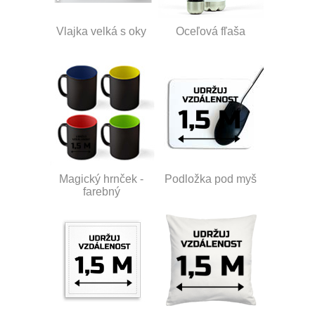
Vlajka velká s oky
Oceľová fľaša
Magický hrnček -
Podložka pod myš
farebný