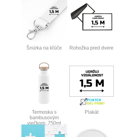
Šnúrka na kľúče
Rohožka pred dvere
Termoska s
Plakát
bambusovým
viečkom, 750ml