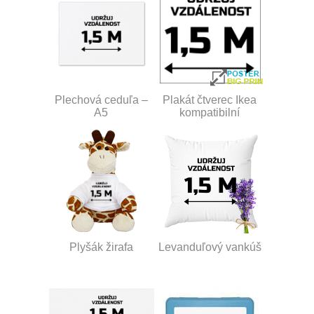
Plechová ceduľa –
Plakát čtverec Ikea
A5
kompatibilní
Plyšák žirafa
Levanduľový vankúš