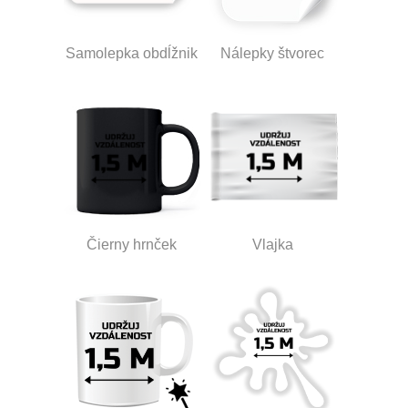
Samolepka obdĺžnik
Nálepky štvorec
Čierny hrnček
Vlajka