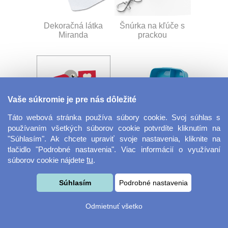
Dekoračná látka
Šnúrka na kľúče s
Miranda
prackou
Vaše súkromie je pre nás dôležité
Táto webová stránka používa súbory cookie. Svoj súhlas s
používaním všetkých súborov cookie potvrdíte kliknutím na
Velkoformátová
Desiatový box
"Súhlasím". Ak chcete upraviť svoje nastavenia, kliknite na
fotografie
tlačidlo "Podrobné nastavenia". Viac informácií o využívaní
súborov cookie nájdete
tu
.
Súhlasím
Podrobné nastavenia
Odmietnuť všetko