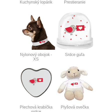
Kuchynský lopárik
Prestieranie
Nylonový obojok -
Srdce guľa
XS
Plechová krabička
Plyšová ovečka
srdce