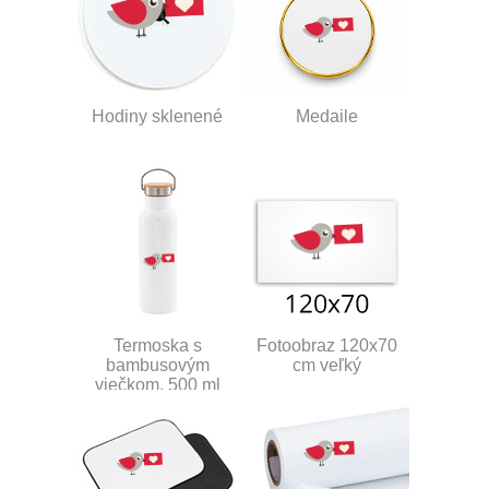
Hodiny sklenené
Medaile
Termoska s
Fotoobraz 120x70
bambusovým
cm veľký
viečkom, 500 ml