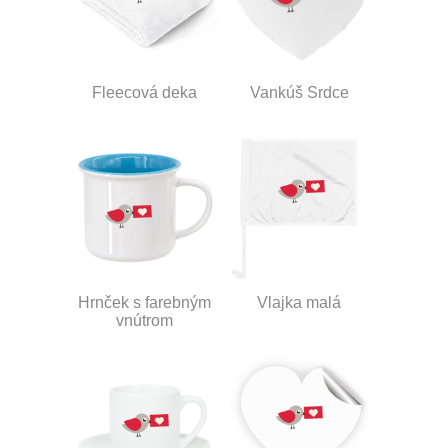
Fleecová deka
Vankúš Srdce
Hrnček s farebným
Vlajka malá
vnútrom