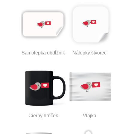
Samolepka obdĺžnik
Nálepky štvorec
Čierny hrnček
Vlajka