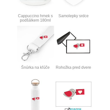
Cappuccino hrnek s
Samolepky srdce
podšálkem 180ml
Šnúrka na kľúče
Rohožka pred dvere