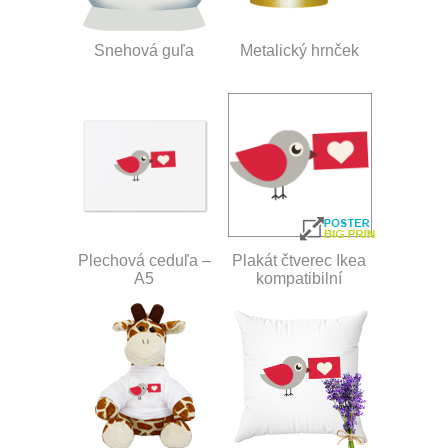
Snehová guľa
Metalický hrnček
Plechová ceduľa –
Plakát čtverec Ikea
A5
kompatibilní