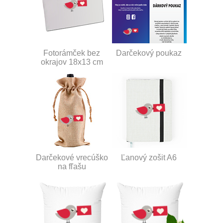
Fotorámček bez
Darčekový poukaz
okrajov 18x13 cm
Darčekové vrecúško
Ľanový zošit A6
na fľašu