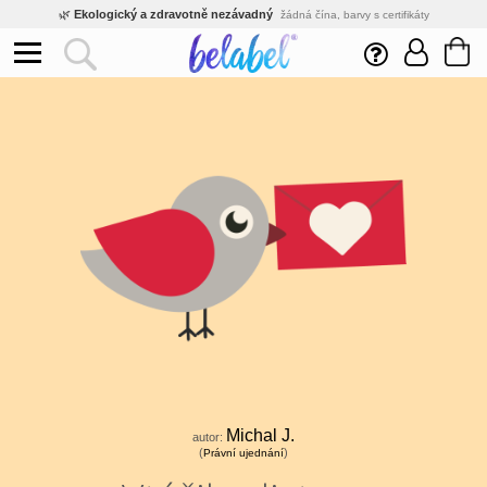
🌿
Ekologický a zdravotně nezávadný
žádná čína, barvy s certifikáty
💡
Inovativní výroba
vlastní vývoj, nejnovější technologie
⚡
Rychlé dodání
expedujeme do 24h
🏢
Výhodné pro firmy
velké množstevní slevy
🔥
Kvalita pod kontrolou
jsme přímý výrobce, žádný zprostředkovatel
🛒
Eshop s tradicí od roku 2010
tisíce spokojených zákazníků
Michal J.
autor:
(
)
Právní ujednání