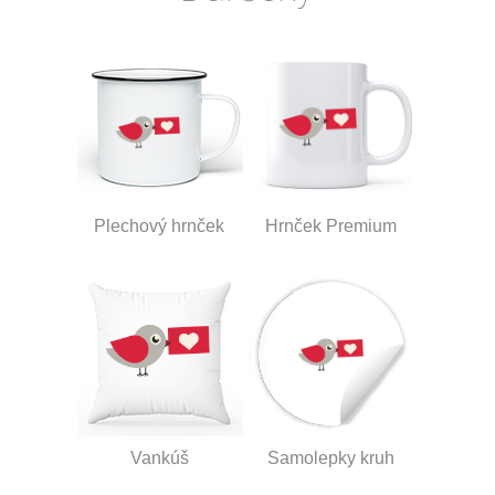
Plechový hrnček
Hrnček Premium
Vankúš
Samolepky kruh