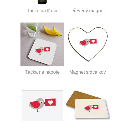
Tričko na fľašu
Dřevěný magnet
Tácka na nápoje
Magnet srdca kov