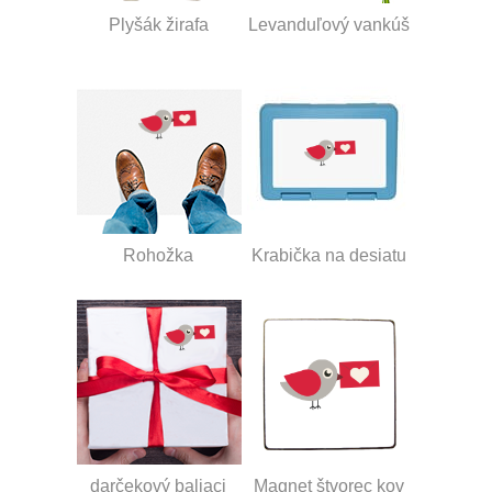
Plyšák žirafa
Levanduľový vankúš
Rohožka
Krabička na desiatu
darčekový baliaci
Magnet štvorec kov