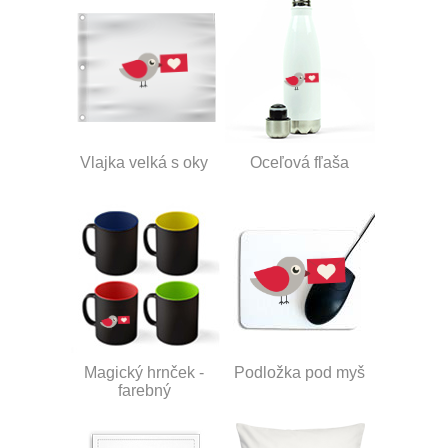
Vlajka velká s oky
Oceľová fľaša
Magický hrnček -
Podložka pod myš
farebný