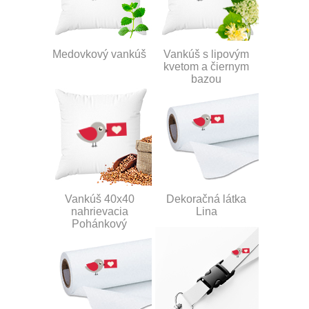
Medovkový vankúš
Vankúš s lipovým
kvetom a čiernym
bazou
Vankúš 40x40
Dekoračná látka
nahrievacia
Lina
Pohánkový