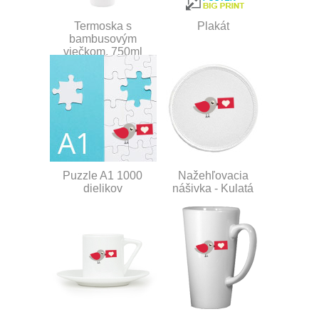
Termoska s
Plakát
bambusovým
viečkom, 750ml
Puzzle A1 1000
Nažehľovacia
dielikov
nášivka - Kulatá