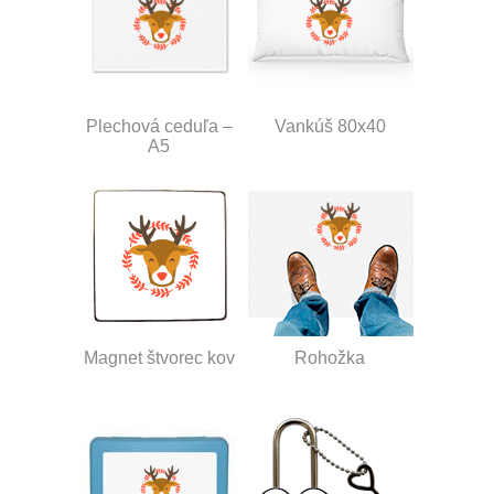
Plechová ceduľa –
Vankúš 80x40
A5
Magnet štvorec kov
Rohožka