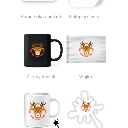
Samolepka obdĺžnik
Nálepky štvorec
Čierny hrnček
Vlajka