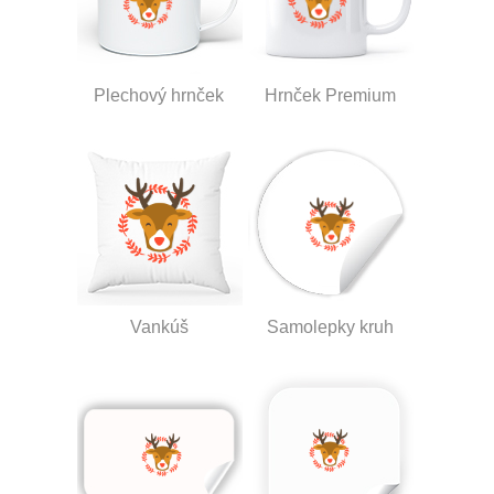
Plechový hrnček
Hrnček Premium
Vankúš
Samolepky kruh