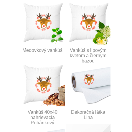
Medovkový vankúš
Vankúš s lipovým
kvetom a čiernym
bazou
Vankúš 40x40
Dekoračná látka
nahrievacia
Lina
Pohánkový