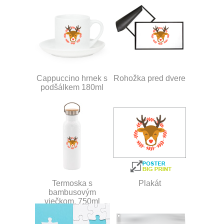
Cappuccino hrnek s
Rohožka pred dvere
podšálkem 180ml
Termoska s
Plakát
bambusovým
viečkom, 750ml