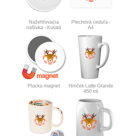
Nažehľovacia
Plechová ceduľa -
nášivka - Kulatá
A4
Placka magnet
Hrnček Latte Grande
450 ml