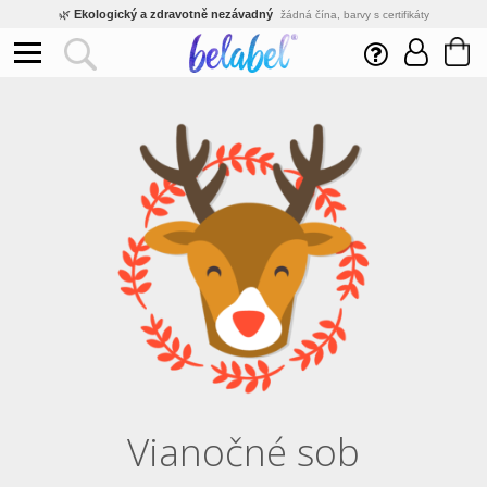
🌿
Ekologický a zdravotně nezávadný
žádná čína, barvy s certifikáty
💡
Inovativní výroba
vlastní vývoj, nejnovější technologie
⚡
Rychlé dodání
expedujeme do 24h
🏢
Výhodné pro firmy
velké množstevní slevy
🔥
Kvalita pod kontrolou
jsme přímý výrobce, žádný zprostředkovatel
🛒
Eshop s tradicí od roku 2010
tisíce spokojených zákazníků
Vianočné sob