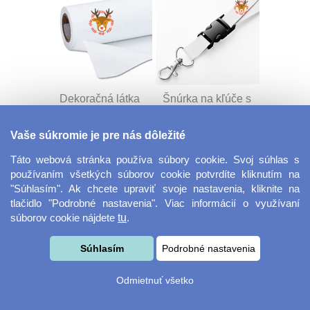
Dekoračná látka
Šnúrka na kľúče s
Miranda
prackou
Vaše súkromie je pre nás dôležité
Táto webová stránka používa súbory cookie. Svoj súhlas s
používaním všetkých súborov cookie potvrdíte kliknutím na
"Súhlasím". Ak chcete upraviť svoje nastavenia, kliknite na
tlačidlo "Podrobné nastavenia". Viac informácií o využívaní
súborov cookie nájdete
tu
.
Velkoformátová
Desiatový box
Súhlasím
Podrobné nastavenia
fotografie
Odmietnuť všetko