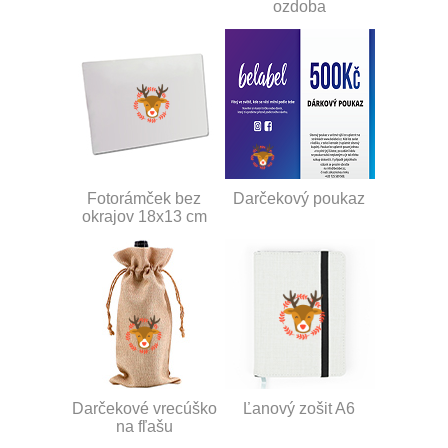
ozdoba
Fotorámček bez
Darčekový poukaz
okrajov 18x13 cm
Darčekové vrecúško
Ľanový zošit A6
na fľašu