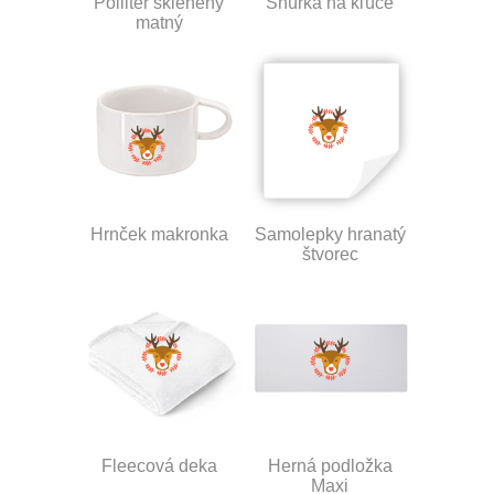
Polliter sklenený
Šnúrka na kľúče
matný
Hrnček makronka
Samolepky hranatý
štvorec
Fleecová deka
Herná podložka
Maxi