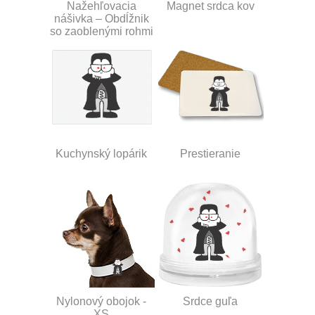
Nažehľovacia
Magnet srdca kov
nášivka – Obdĺžnik
so zaoblenými rohmi
Kuchynský lopárik
Prestieranie
Nylonový obojok -
Srdce guľa
XS