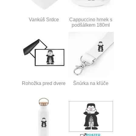
Vankúš Srdce
Cappuccino hrnek s
podšálkem 180ml
Rohožka pred dvere
Šnúrka na kľúče