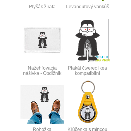
Plyšák žirafa
Levanduľový vankúš
Nažehľovacia
Plakát čtverec Ikea
nášivka - Obdĺžnik
kompatibilní
Rohožka
Kľúčenka s mincou