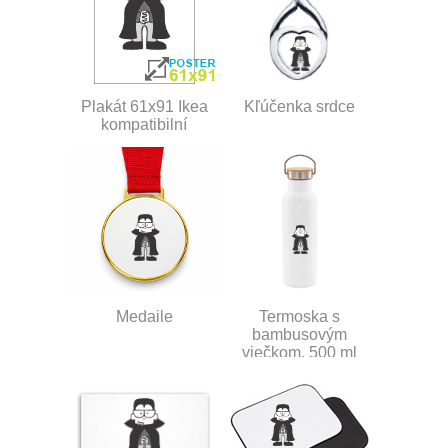
Plakát 61x91 Ikea
Kľúčenka srdce
kompatibilní
Medaile
Termoska s
bambusovým
viečkom, 500 ml