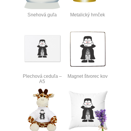
Snehová guľa
Metalický hrnček
Plechová ceduľa –
Magnet štvorec kov
A5