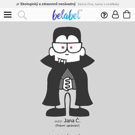
🌿
Ekologický a zdravotně nezávadný
žádná čína, barvy s certifikáty
💡
Inovativní výroba
vlastní vývoj, nejnovější technologie
⚡
Rychlé dodání
expedujeme do 24h
🏢
Výhodné pro firmy
velké množstevní slevy
🔥
Kvalita pod kontrolou
jsme přímý výrobce, žádný zprostředkovatel
🛒
Eshop s tradicí od roku 2010
tisíce spokojených zákazníků
Jana Č.
autor:
(
)
Právní ujednání