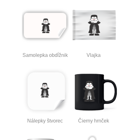
Samolepka obdĺžnik
Vlajka
Nálepky štvorec
Čierny hrnček