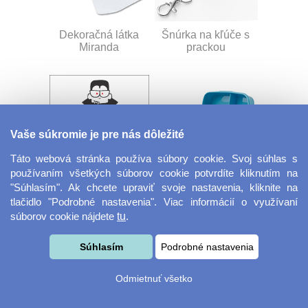
Dekoračná látka
Šnúrka na kľúče s
Miranda
prackou
Vaše súkromie je pre nás dôležité
Táto webová stránka používa súbory cookie. Svoj súhlas s
používaním všetkých súborov cookie potvrdíte kliknutím na
Velkoformátová
Desiatový box
"Súhlasím". Ak chcete upraviť svoje nastavenia, kliknite na
fotografie
tlačidlo "Podrobné nastavenia". Viac informácií o využívaní
súborov cookie nájdete
tu
.
Súhlasím
Podrobné nastavenia
Odmietnuť všetko