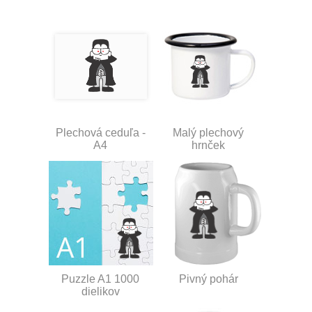
Plechová ceduľa -
Malý plechový
A4
hrnček
Puzzle A1 1000
Pivný pohár
dielikov