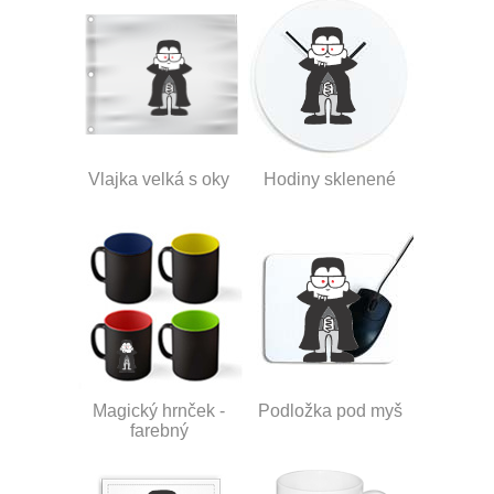
Vlajka velká s oky
Hodiny sklenené
Magický hrnček -
Podložka pod myš
farebný