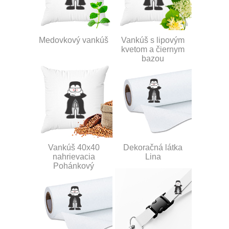
Medovkový vankúš
Vankúš s lipovým
kvetom a čiernym
bazou
Vankúš 40x40
Dekoračná látka
nahrievacia
Lina
Pohánkový