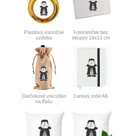
Plastová vianočné
Fotorámček bez
ozdoba
okrajov 18x13 cm
Darčekové vrecúško
Ľanový zošit A6
na fľašu