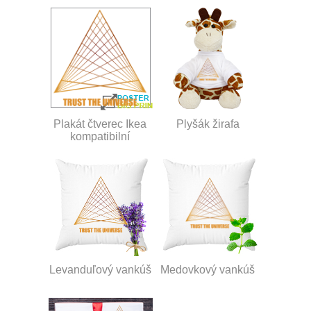
Plakát čtverec Ikea
Plyšák žirafa
kompatibilní
Levanduľový vankúš
Medovkový vankúš