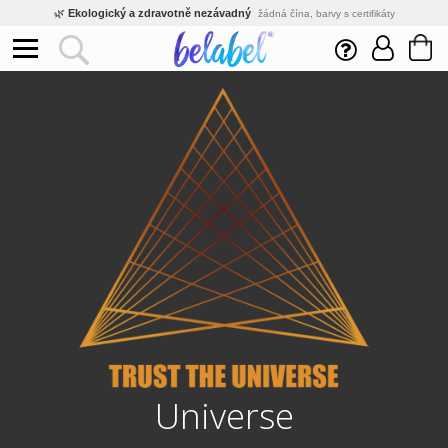
🌿
Ekologický a zdravotně nezávadný
žádná čína, barvy s certifikáty
💡
Inovativní výroba
vlastní vývoj, nejnovější technologie
⚡
Rychlé dodání
expedujeme do 24h
🏢
Výhodné pro firmy
velké množstevní slevy
🔥
Kvalita pod kontrolou
jsme přímý výrobce, žádný zprostředkovatel
🛒
Eshop s tradicí od roku 2010
tisíce spokojených zákazníků
Universe