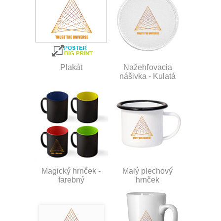
Plakát
Nažehľovacia
nášivka - Kulatá
Magický hrnček -
Malý plechový
farebný
hrnček