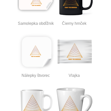
Samolepka obdĺžnik
Čierny hrnček
Nálepky štvorec
Vlajka