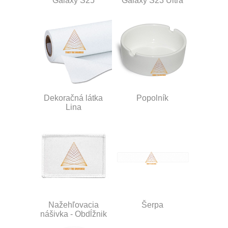
Galaxy S25
Galaxy S23 Ultra
Dekoračná látka
Popolník
Lina
Nažehľovacia
Šerpa
nášivka - Obdĺžnik