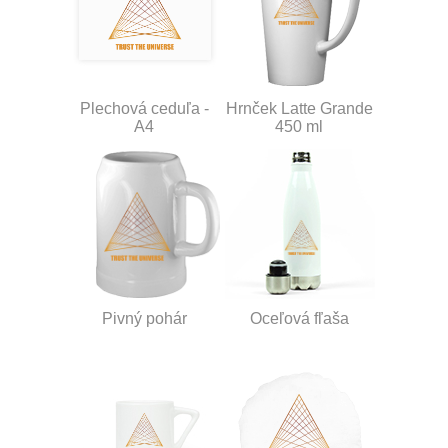
Plechová ceduľa -
Hrnček Latte Grande
A4
450 ml
Pivný pohár
Oceľová fľaša