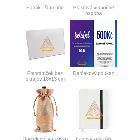
Panák - štamprle
Plastová vianočné
ozdoba
Fotorámček bez
Darčekový poukaz
okrajov 18x13 cm
Darčekové vrecúško
Ľanový zošit A6