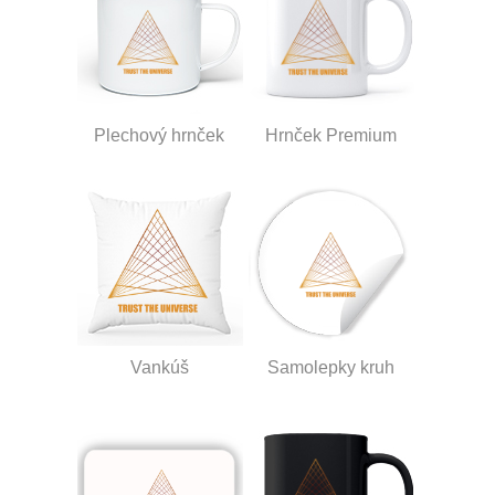
Plechový hrnček
Hrnček Premium
Vankúš
Samolepky kruh