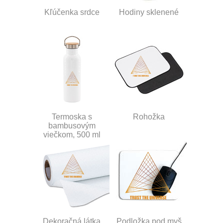
Kľúčenka srdce
Hodiny sklenené
Termoska s
Rohožka
bambusovým
viečkom, 500 ml
Dekoračná látka
Podložka pod myš