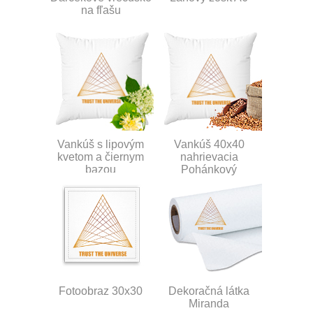
na fľašu
Vankúš s lipovým
Vankúš 40x40
kvetom a čiernym
nahrievacia
bazou
Pohánkový
Fotoobraz 30x30
Dekoračná látka
Miranda