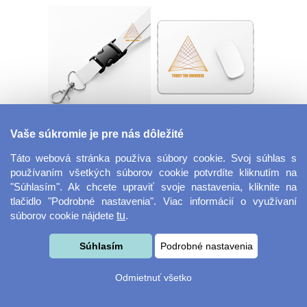
Šnúrka na kľúče s
Veľká herná
Vaše súkromie je pre nás dôležité
prackou
podložka pod myš
Táto webová stránka používa súbory cookie. Svoj súhlas s
používaním všetkých súborov cookie potvrdíte kliknutím na
"Súhlasím". Ak chcete upraviť svoje nastavenia, kliknite na
tlačidlo "Podrobné nastavenia". Viac informácií o využívaní
súborov cookie nájdete
tu
.
Súhlasím
Podrobné nastavenia
Velkoformátová
Desiatový box
Odmietnuť všetko
fotografie