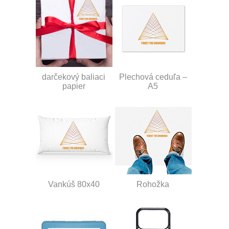
darčekový baliaci
Plechová ceduľa –
papier
A5
Vankúš 80x40
Rohožka