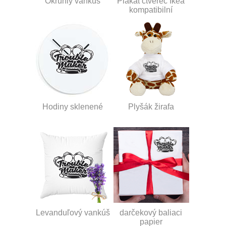
Okrúhly vankúš
Plakát čtverec Ikea
kompatibilní
Hodiny sklenené
Plyšák žirafa
Levanduľový vankúš
darčekový baliaci
papier