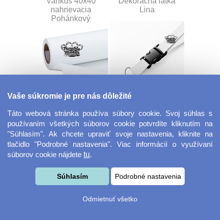
Vankúš 40x40
Dekoračná látka
nahrievacia
Lina
Pohánkový
Vaše súkromie je pre nás dôležité
Dekoračná látka
Šnúrka na kľúče s
Miranda
prackou
Táto webová stránka používa súbory cookie. Svoj súhlas s
používaním všetkých súborov cookie potvrdíte kliknutím na
"Súhlasím". Ak chcete upraviť svoje nastavenia, kliknite na
tlačidlo "Podrobné nastavenia". Viac informácií o využívaní
súborov cookie nájdete
tu
.
Súhlasím
Podrobné nastavenia
Odmietnuť všetko
Velkoformátová
Desiatový box
fotografie