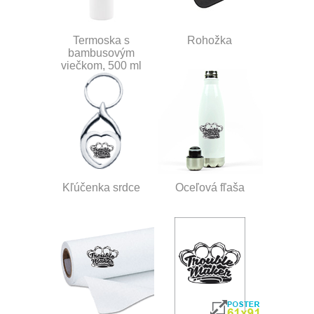
Termoska s
Rohožka
bambusovým
viečkom, 500 ml
Kľúčenka srdce
Oceľová fľaša