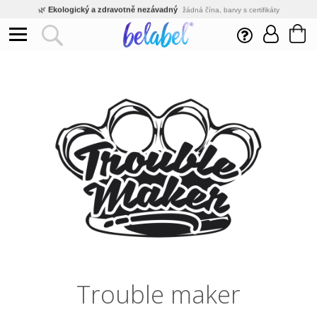
🌿
Ekologický a zdravotně nezávadný
žádná čína, barvy s certifikáty
💡
Inovativní výroba
vlastní vývoj, nejnovější technologie
⚡
Rychlé dodání
expedujeme do 24h
🏢
Výhodné pro firmy
velké množstevní slevy
🔥
Kvalita pod kontrolou
jsme přímý výrobce, žádný zprostředkovatel
🛒
Eshop s tradicí od roku 2010
tisíce spokojených zákazníků
Trouble maker