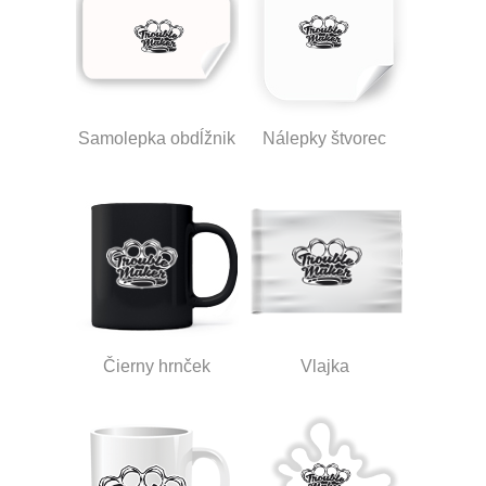
Samolepka obdĺžnik
Nálepky štvorec
Čierny hrnček
Vlajka