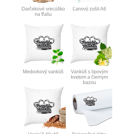
Darčekové vrecúško
Ľanový zošit A6
na fľašu
Medovkový vankúš
Vankúš s lipovým
kvetom a čiernym
bazou