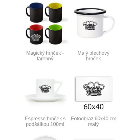
Magický hrnček -
Malý plechový
farebný
hrnček
Espresso hrnček s
Fotoobraz 60x40 cm
podšálkou 100ml
malý