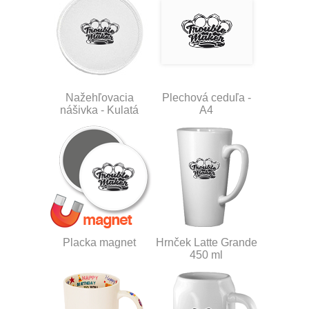
Nažehľovacia
Plechová ceduľa -
nášivka - Kulatá
A4
Placka magnet
Hrnček Latte Grande
450 ml