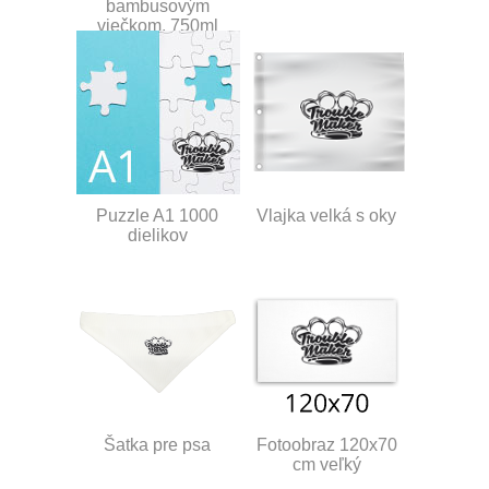
bambusovým
viečkom, 750ml
Puzzle A1 1000
Vlajka velká s oky
dielikov
Šatka pre psa
Fotoobraz 120x70
cm veľký