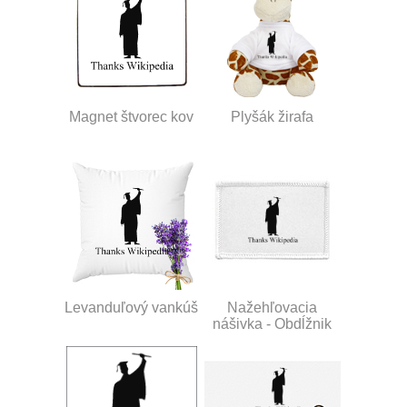
Magnet štvorec kov
Plyšák žirafa
Levanduľový vankúš
Nažehľovacia
nášivka - Obdĺžnik