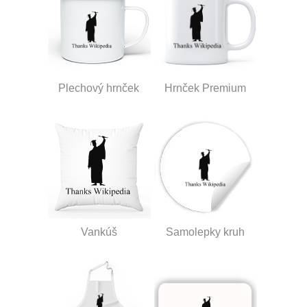
Plechový hrnček
Hrnček Premium
Vankúš
Samolepky kruh