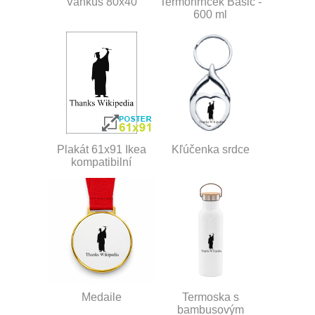
Vankúš 80x40
Termohrnček Basic -
600 ml
Plakát 61x91 Ikea
Kľúčenka srdce
kompatibilní
Medaile
Termoska s
bambusovým