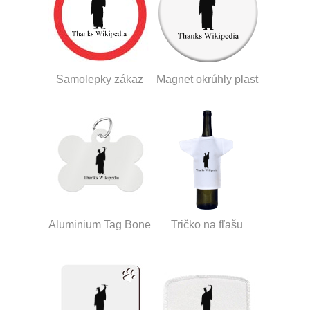
Samolepky zákaz
Magnet okrúhly plast
Aluminium Tag Bone
Tričko na fľašu