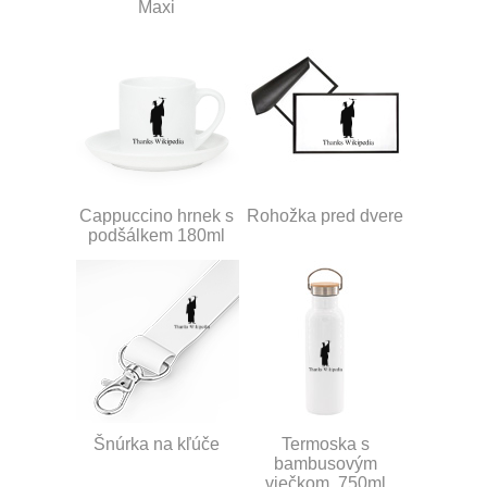
Maxi
Cappuccino hrnek s
Rohožka pred dvere
podšálkem 180ml
Šnúrka na kľúče
Termoska s
bambusovým
viečkom, 750ml