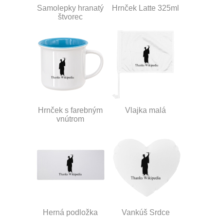
Samolepky hranatý
Hrnček Latte 325ml
štvorec
Hrnček s farebným
Vlajka malá
vnútrom
Herná podložka
Vankúš Srdce