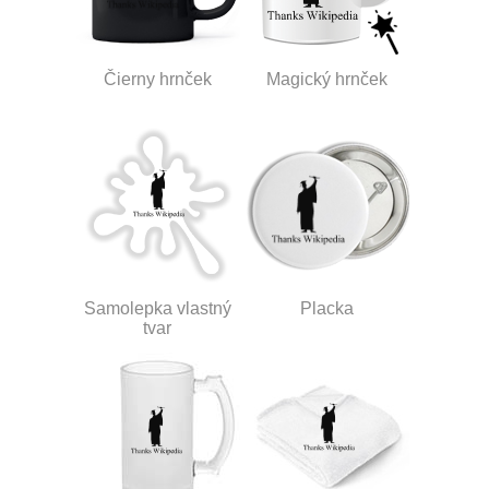
Čierny hrnček
Magický hrnček
Samolepka vlastný
Placka
tvar