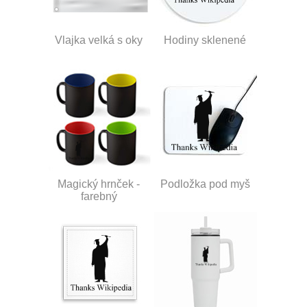
Vlajka velká s oky
Hodiny sklenené
Magický hrnček -
Podložka pod myš
farebný