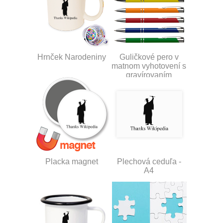
Hrnček Narodeniny
Guličkové pero v
matnom vyhotovení s
gravírovaním
Placka magnet
Plechová ceduľa -
A4