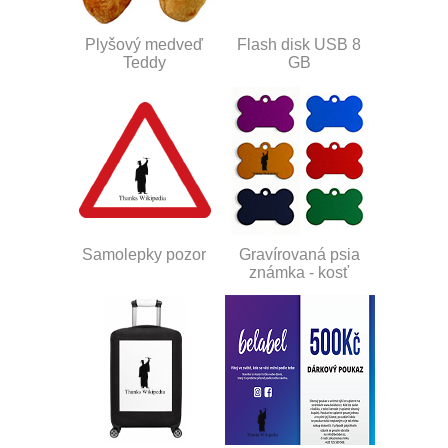
Plyšový medveď
Flash disk USB 8
Teddy
GB
Samolepky pozor
Gravírovaná psia
známka - kosť