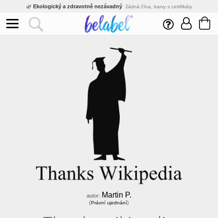
🌿
Ekologický a zdravotně nezávadný
žádná čína, barvy s certifikáty
💡
Inovativní výroba
vlastní vývoj, nejnovější technologie
⚡
Rychlé dodání
expedujeme do 24h
🏢
Výhodné pro firmy
velké množstevní slevy
🔥
Kvalita pod kontrolou
jsme přímý výrobce, žádný zprostředkovatel
🛒
Eshop s tradicí od roku 2010
tisíce spokojených zákazníků
Martin P.
autor:
(
)
Právní ujednání