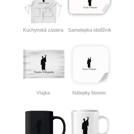
Kuchynská zástera
Samolepka obdĺžnik
Vlajka
Nálepky štvorec