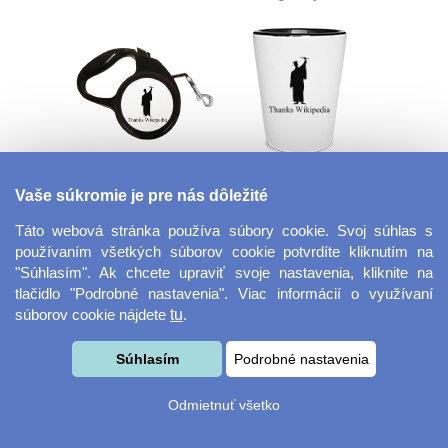
Flexi vodítko
Panák - štamprle
Vaše súkromie je pre nás dôležité
Táto webová stránka používa súbory cookie. Svoj súhlas s
používaním všetkých súborov cookie potvrdíte kliknutím na
"Súhlasím". Ak chcete upraviť svoje nastavenia, kliknite na
tlačidlo "Podrobné nastavenia". Viac informácií o využívaní
súborov cookie nájdete
tu
.
Súhlasím
Podrobné nastavenia
Plastová vianočné
Fotorámček bez
Odmietnuť všetko
ozdoba
okrajov 18x13 cm