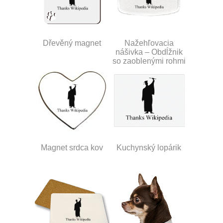
Dřevěný magnet
Nažehľovacia
nášivka – Obdĺžnik
so zaoblenými rohmi
Magnet srdca kov
Kuchynský lopárik