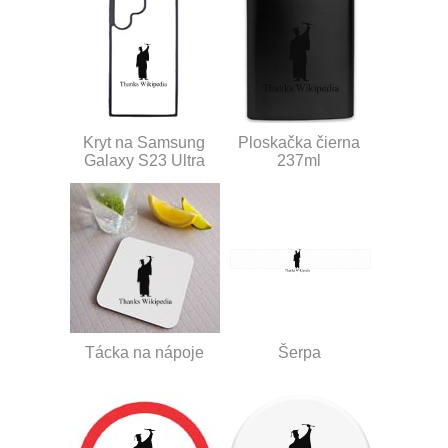
Kryt na Samsung
Ploskačka čierna
Galaxy S23 Ultra
237ml
Tácka na nápoje
Šerpa