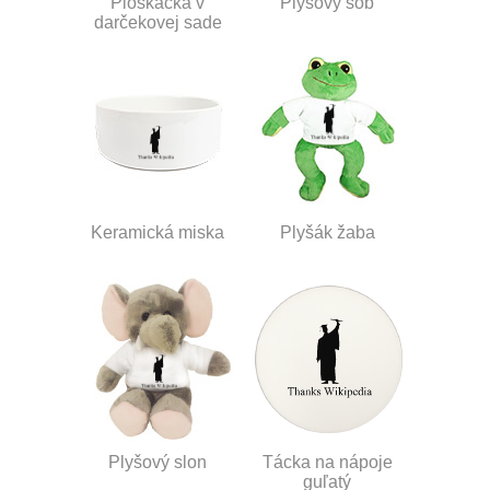
Ploskačka v
Plyšový sob
darčekovej sade
Keramická miska
Plyšák žaba
Plyšový slon
Tácka na nápoje
guľatý