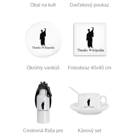
Obal na kufr
Darčekový poukaz
Okrúhly vankúš
Fotoobraz 40x40 cm
Cestovná fľaša pre
Kávový set