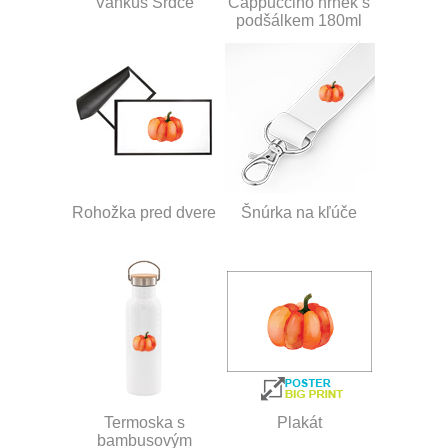
Vankúš Srdce
Cappuccino hrnek s
podšálkem 180ml
Rohožka pred dvere
Šnúrka na kľúče
Termoska s
Plakát
bambusovým