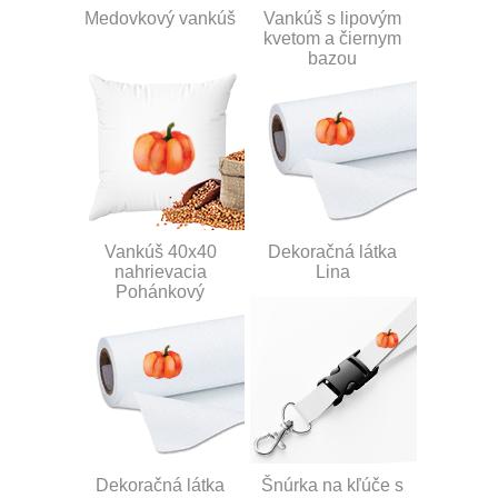
Medovkový vankúš
Vankúš s lipovým
kvetom a čiernym
bazou
Vankúš 40x40
Dekoračná látka
nahrievacia
Lina
Pohánkový
Dekoračná látka
Šnúrka na kľúče s