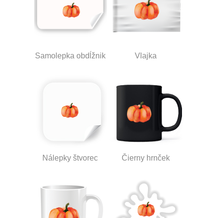
Samolepka obdĺžnik
Vlajka
Nálepky štvorec
Čierny hrnček