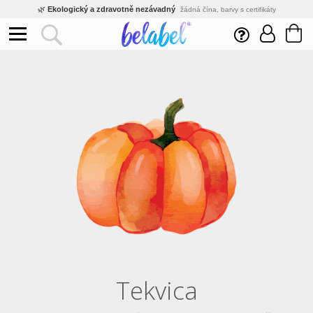
🌿
Ekologický a zdravotně nezávadný
žádná čína, barvy s certifikáty
💡
Inovativní výroba
vlastní vývoj, nejnovější technologie
⚡
Rychlé dodání
expedujeme do 24h
🏢
Výhodné pro firmy
velké množstevní slevy
🔥
Kvalita pod kontrolou
jsme přímý výrobce, žádný zprostředkovatel
🛒
Eshop s tradicí od roku 2010
tisíce spokojených zákazníků
Tekvica