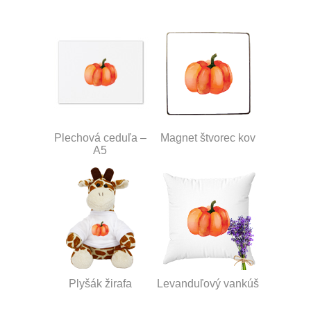
Plechová ceduľa –
Magnet štvorec kov
A5
Plyšák žirafa
Levanduľový vankúš