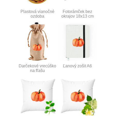
Plastová vianočné
Fotorámček bez
ozdoba
okrajov 18x13 cm
Darčekové vrecúško
Ľanový zošit A6
na fľašu