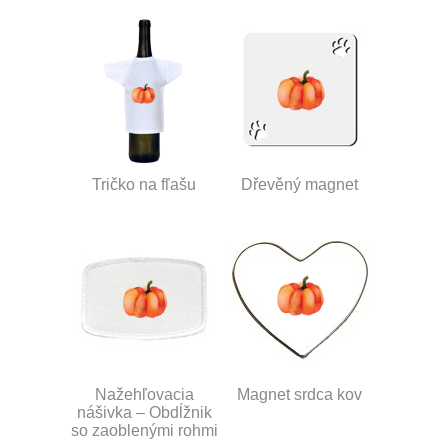
Tričko na fľašu
Dřevěný magnet
Nažehľovacia
Magnet srdca kov
nášivka – Obdĺžnik
so zaoblenými rohmi