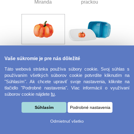
Miranda
prackou
Vaše súkromie je pre nás dôležité
Velkoformátová
Desiatový box
fotografie
Táto webová stránka používa súbory cookie. Svoj súhlas s
používaním všetkých súborov cookie potvrdíte kliknutím na
"Súhlasím". Ak chcete upraviť svoje nastavenia, kliknite na
tlačidlo "Podrobné nastavenia". Viac informácií o využívaní
súborov cookie nájdete
tu
.
Súhlasím
Podrobné nastavenia
Odmietnuť všetko
Kovový dávkovač na
Obrus ​​125 x 75 cm
mydlo