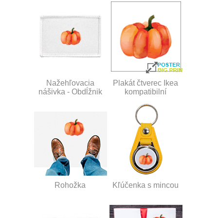
Nažehľovacia
Plakát čtverec Ikea
nášivka - Obdĺžnik
kompatibilní
Rohožka
Kľúčenka s mincou