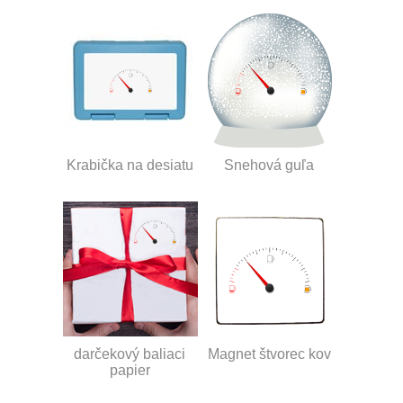
Krabička na desiatu
Snehová guľa
darčekový baliaci
Magnet štvorec kov
papier