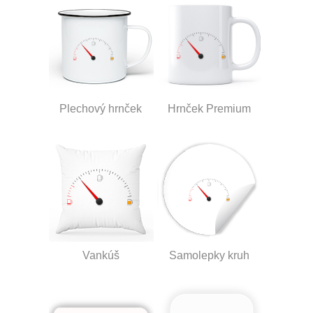
Plechový hrnček
Hrnček Premium
Vankúš
Samolepky kruh