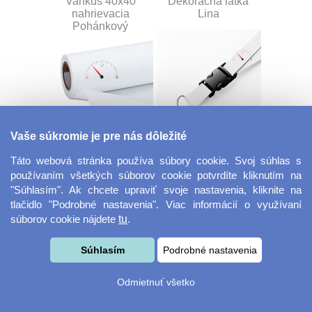
Vankúš 40x40
Dekoračná látka
nahrievacia
Lina
Pohánkový
Vaše súkromie je pre nás dôležité
Dekoračná látka
Šnúrka na kľúče s
Miranda
prackou
Táto webová stránka používa súbory cookie. Svoj súhlas s
používaním všetkých súborov cookie potvrdíte kliknutím na
"Súhlasím". Ak chcete upraviť svoje nastavenia, kliknite na
tlačidlo "Podrobné nastavenia". Viac informácií o využívaní
súborov cookie nájdete
tu
.
Súhlasím
Podrobné nastavenia
Odmietnuť všetko
Velkoformátová
Desiatový box
fotografie