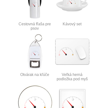
Cestovná fľaša pre
Kávový set
psov
Otvárak na kľúče
Veľká herná
podložka pod myš