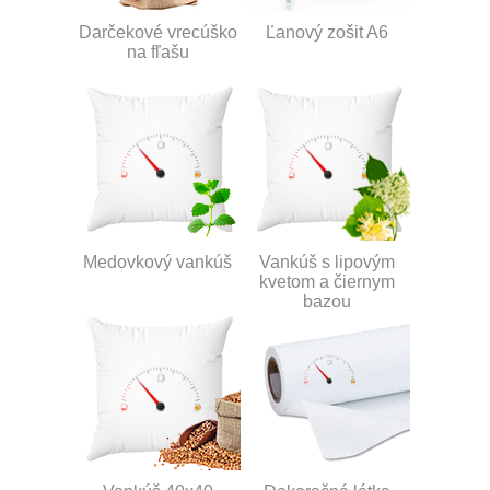
Darčekové vrecúško
Ľanový zošit A6
na fľašu
Medovkový vankúš
Vankúš s lipovým
kvetom a čiernym
bazou