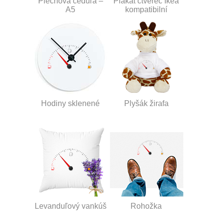
Plechová ceduľa –
Plakát čtverec Ikea
A5
kompatibilní
Hodiny sklenené
Plyšák žirafa
Levanduľový vankúš
Rohožka