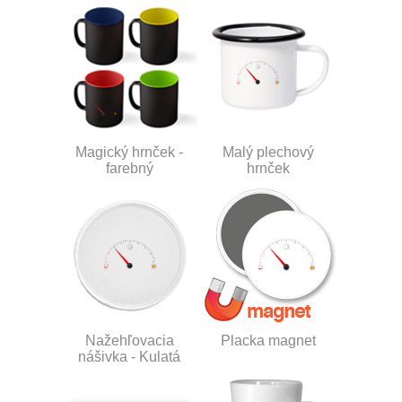
Magický hrnček -
Malý plechový
farebný
hrnček
Nažehľovacia
Placka magnet
nášivka - Kulatá