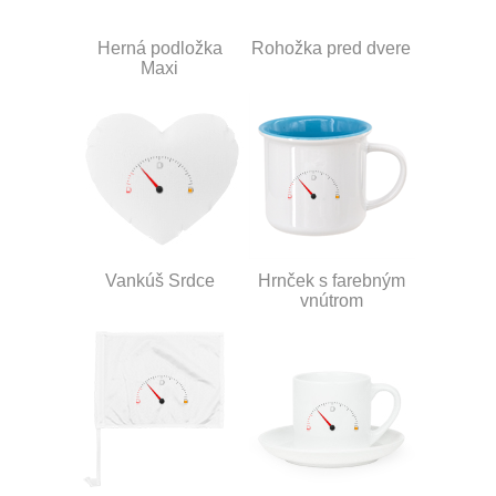
Herná podložka
Rohožka pred dvere
Maxi
Vankúš Srdce
Hrnček s farebným
vnútrom