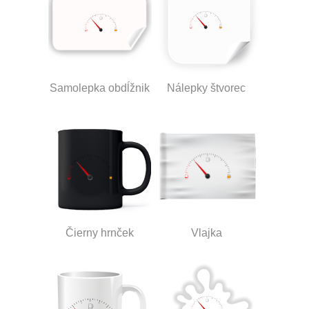
Samolepka obdĺžnik
Nálepky štvorec
Čierny hrnček
Vlajka