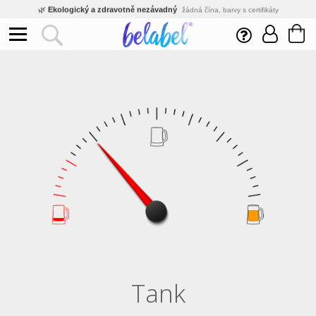
🌿
Ekologický a zdravotně nezávadný
žádná čína, barvy s certifikáty
💡
Inovativní výroba
vlastní vývoj, nejnovější technologie
⚡
Rychlé dodání
expedujeme do 24h
🏢
Výhodné pro firmy
velké množstevní slevy
🔥
Kvalita pod kontrolou
jsme přímý výrobce, žádný zprostředkovatel
🛒
Eshop s tradicí od roku 2010
tisíce spokojených zákazníků
Tank