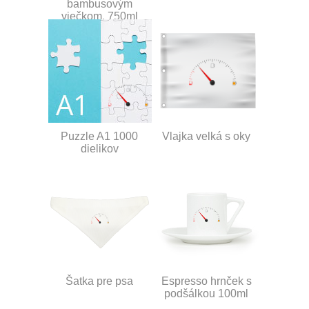
bambusovým
viečkom, 750ml
Puzzle A1 1000
Vlajka velká s oky
dielikov
Šatka pre psa
Espresso hrnček s
podšálkou 100ml