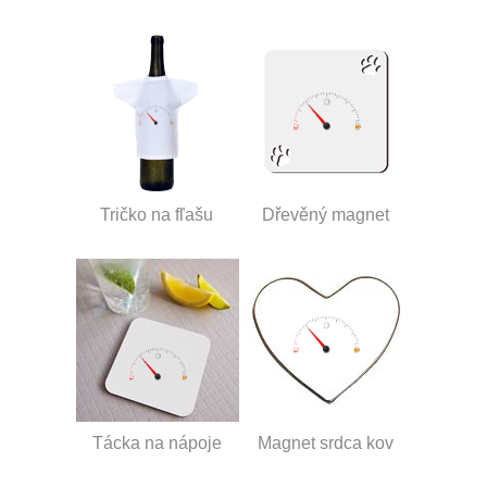
Tričko na fľašu
Dřevěný magnet
Tácka na nápoje
Magnet srdca kov