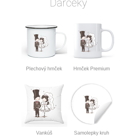
Darčeky
Plechový hrnček
Hrnček Premium
Vankúš
Samolepky kruh