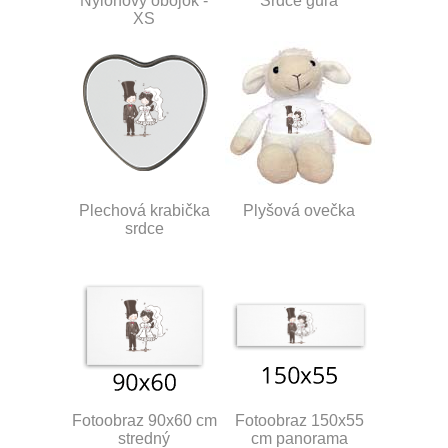
Nylonový obojok -
Srdce guľa
XS
Plechová krabička
Plyšová ovečka
srdce
Fotoobraz 90x60 cm
Fotoobraz 150x55
stredný
cm panorama