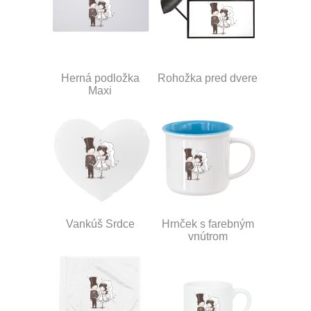
Herná podložka
Rohožka pred dvere
Maxi
Vankúš Srdce
Hrnček s farebným
vnútrom