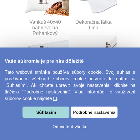
Vankúš 40x40
Dekoračná látka
nahrievacia
Lina
Pohánkový
Vaše súkromie je pre nás dôležité
Táto webová stránka používa súbory cookie. Svoj súhlas s
používaním všetkých súborov cookie potvrdíte kliknutím na
"Súhlasím". Ak chcete upraviť svoje nastavenia, kliknite na
Dekoračná látka
Šnúrka na kľúče s
tlačidlo "Podrobné nastavenia". Viac informácií o využívaní
Miranda
prackou
súborov cookie nájdete
tu
.
Súhlasím
Podrobné nastavenia
Odmietnuť všetko