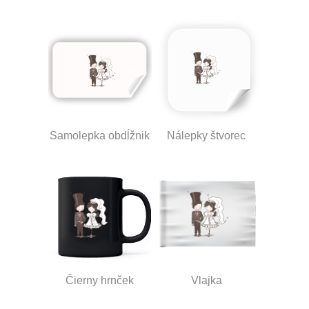
Samolepka obdĺžnik
Nálepky štvorec
Čierny hrnček
Vlajka