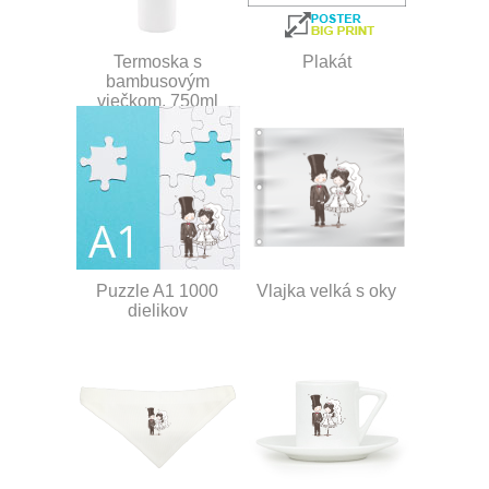
Termoska s
Plakát
bambusovým
viečkom, 750ml
Puzzle A1 1000
Vlajka velká s oky
dielikov