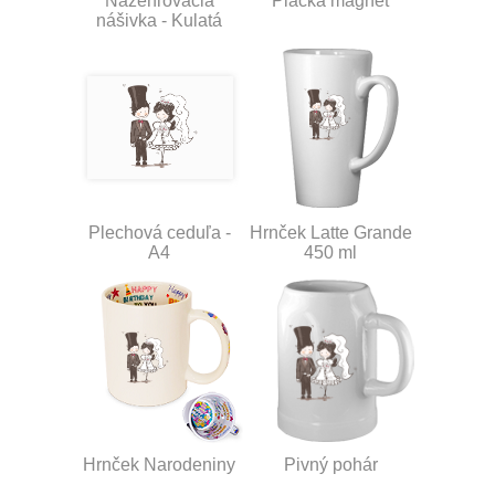
Nažehľovacia
Placka magnet
nášivka - Kulatá
Plechová ceduľa -
Hrnček Latte Grande
A4
450 ml
Hrnček Narodeniny
Pivný pohár