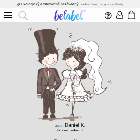
🌿
Ekologický a zdravotně nezávadný
žádná čína, barvy s certifikáty
💡
Inovativní výroba
vlastní vývoj, nejnovější technologie
⚡
Rychlé dodání
expedujeme do 24h
🏢
Výhodné pro firmy
velké množstevní slevy
🔥
Kvalita pod kontrolou
jsme přímý výrobce, žádný zprostředkovatel
🛒
Eshop s tradicí od roku 2010
tisíce spokojených zákazníků
Daniel K.
autor:
(
)
Právní ujednání