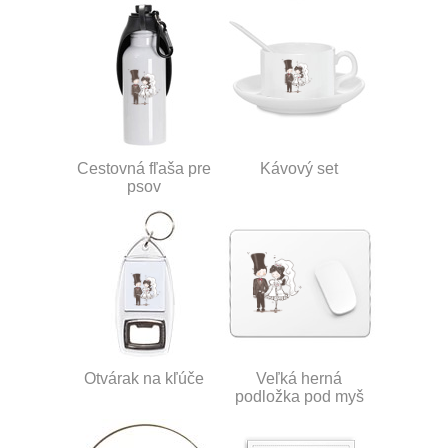
Cestovná fľaša pre
Kávový set
psov
Otvárak na kľúče
Veľká herná
podložka pod myš