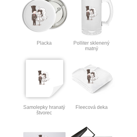
Placka
Polliter sklenený
matný
Samolepky hranatý
Fleecová deka
štvorec