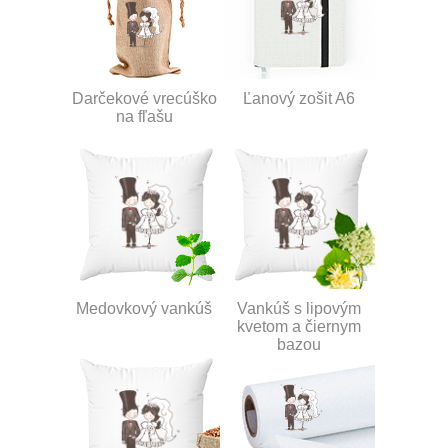
Darčekové vrecúško
Ľanový zošit A6
na fľašu
Medovkový vankúš
Vankúš s lipovým
kvetom a čiernym
bazou