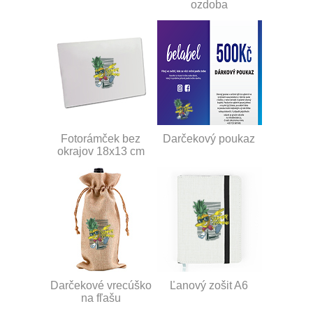
ozdoba
Fotorámček bez
Darčekový poukaz
okrajov 18x13 cm
Darčekové vrecúško
Ľanový zošit A6
na fľašu