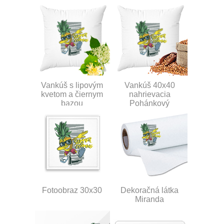
Vankúš s lipovým
Vankúš 40x40
kvetom a čiernym
nahrievacia
bazou
Pohánkový
Fotoobraz 30x30
Dekoračná látka
Miranda