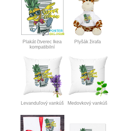
Plakát čtverec Ikea
Plyšák žirafa
kompatibilní
Levanduľový vankúš
Medovkový vankúš