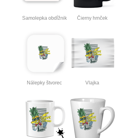
Samolepka obdĺžnik
Čierny hrnček
Nálepky štvorec
Vlajka