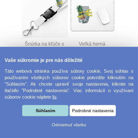
Šnúrka na kľúče s
Veľká herná
prackou
podložka pod myš
Vaše súkromie je pre nás dôležité
Táto webová stránka používa súbory cookie. Svoj súhlas s
používaním všetkých súborov cookie potvrdíte kliknutím na
"Súhlasím". Ak chcete upraviť svoje nastavenia, kliknite na
tlačidlo "Podrobné nastavenia". Viac informácií o využívaní
súborov cookie nájdete
tu
.
Velkoformátová
Desiatový box
Súhlasím
Podrobné nastavenia
fotografie
Odmietnuť všetko