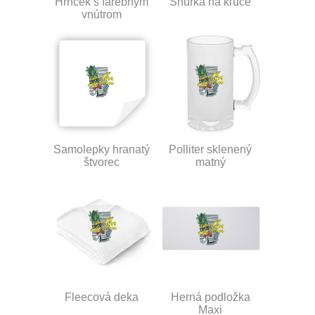
Hrnček s farebným
Šnúrka na kľúče
vnútrom
Samolepky hranatý
Polliter sklenený
štvorec
matný
Fleecová deka
Herná podložka
Maxi