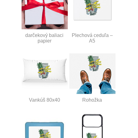
darčekový baliaci
Plechová ceduľa –
papier
A5
Vankúš 80x40
Rohožka