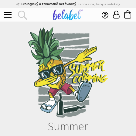
🌿
Ekologický a zdravotně nezávadný
žádná čína, barvy s certifikáty
💡
Inovativní výroba
vlastní vývoj, nejnovější technologie
⚡
Rychlé dodání
expedujeme do 24h
🏢
Výhodné pro firmy
velké množstevní slevy
🔥
Kvalita pod kontrolou
jsme přímý výrobce, žádný zprostředkovatel
🛒
Eshop s tradicí od roku 2010
tisíce spokojených zákazníků
Summer