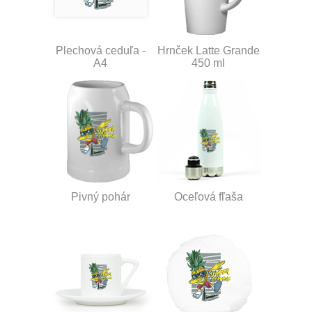
Plechová ceduľa -
Hrnček Latte Grande
A4
450 ml
Pivný pohár
Oceľová fľaša