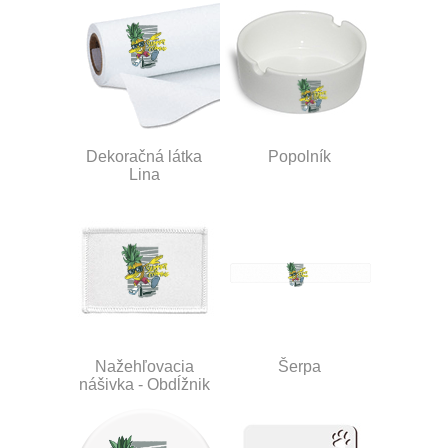
Dekoračná látka
Popolník
Lina
Nažehľovacia
Šerpa
nášivka - Obdĺžnik