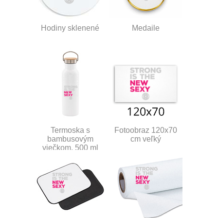
Hodiny sklenené
Medaile
Termoska s
Fotoobraz 120x70
bambusovým
cm veľký
viečkom, 500 ml