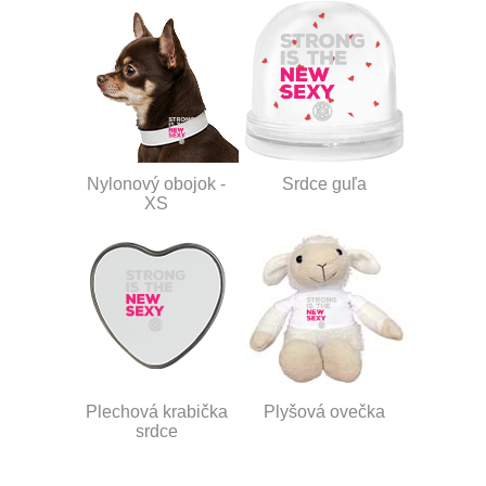
Nylonový obojok -
Srdce guľa
XS
Plechová krabička
Plyšová ovečka
srdce