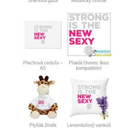
Snehová guľa
Metalický hrnček
Plechová ceduľa –
Plakát čtverec Ikea
A5
kompatibilní
Plyšák žirafa
Levanduľový vankúš