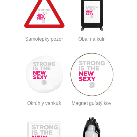
Samolepky pozor
Obal na kufr
Okrúhly vankúš
Magnet guľatý kov