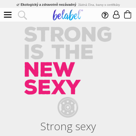
🌿
Ekologický a zdravotně nezávadný
žádná čína, barvy s certifikáty
💡
Inovativní výroba
vlastní vývoj, nejnovější technologie
⚡
Rychlé dodání
expedujeme do 24h
🏢
Výhodné pro firmy
velké množstevní slevy
🔥
Kvalita pod kontrolou
jsme přímý výrobce, žádný zprostředkovatel
🛒
Eshop s tradicí od roku 2010
tisíce spokojených zákazníků
Strong sexy