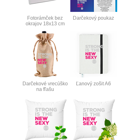
Fotorámček bez
Darčekový poukaz
okrajov 18x13 cm
Darčekové vrecúško
Ľanový zošit A6
na fľašu