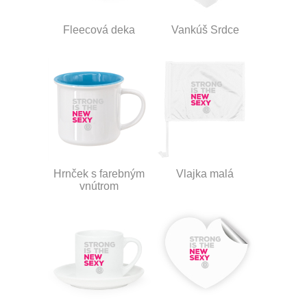
Fleecová deka
Vankúš Srdce
Hrnček s farebným
Vlajka malá
vnútrom