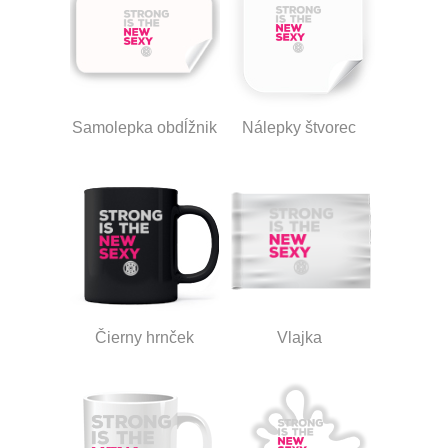
Samolepka obdĺžnik
Nálepky štvorec
Čierny hrnček
Vlajka