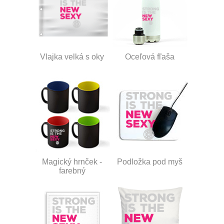
Vlajka velká s oky
Oceľová fľaša
Magický hrnček -
Podložka pod myš
farebný