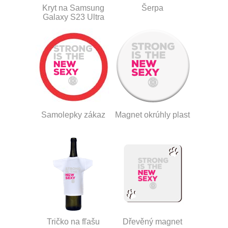
Kryt na Samsung
Šerpa
Galaxy S23 Ultra
Samolepky zákaz
Magnet okrúhly plast
Tričko na fľašu
Dřevěný magnet