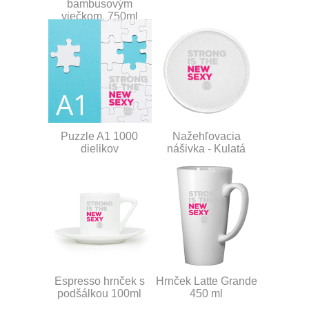
bambusovým
viečkom, 750ml
Puzzle A1 1000
Nažehľovacia
dielikov
nášivka - Kulatá
Espresso hrnček s
Hrnček Latte Grande
podšálkou 100ml
450 ml