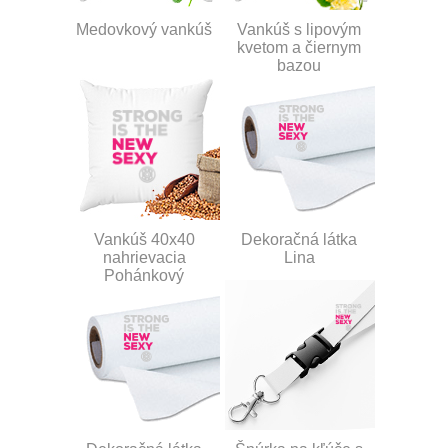
Medovkový vankúš
Vankúš s lipovým
kvetom a čiernym
bazou
Vankúš 40x40
Dekoračná látka
nahrievacia
Lina
Pohánkový