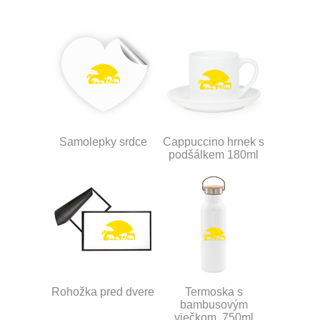
Samolepky srdce
Cappuccino hrnek s
podšálkem 180ml
Rohožka pred dvere
Termoska s
bambusovým
viečkom, 750ml