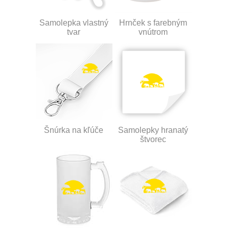
Samolepka vlastný
Hrnček s farebným
tvar
vnútrom
Šnúrka na kľúče
Samolepky hranatý
štvorec