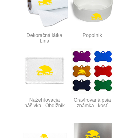
Dekoračná látka
Popolník
Lina
Nažehľovacia
Gravírovaná psia
nášivka - Obdĺžnik
známka - kosť