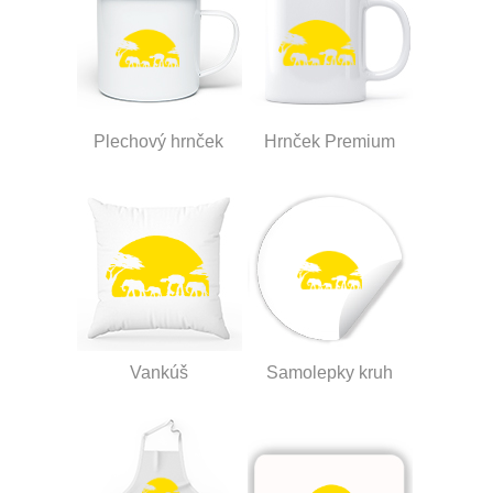
Plechový hrnček
Hrnček Premium
Vankúš
Samolepky kruh