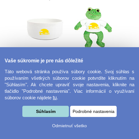
Keramická miska
Plyšák žaba
Vaše súkromie je pre nás dôležité
Táto webová stránka používa súbory cookie. Svoj súhlas s
používaním všetkých súborov cookie potvrdíte kliknutím na
"Súhlasím". Ak chcete upraviť svoje nastavenia, kliknite na
tlačidlo "Podrobné nastavenia". Viac informácií o využívaní
súborov cookie nájdete
tu
.
Súhlasím
Podrobné nastavenia
Plyšový slon
Tácka na nápoje
Odmietnuť všetko
guľatý