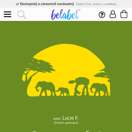
🌿
Ekologický a zdravotně nezávadný
žádná čína, barvy s certifikáty
💡
Inovativní výroba
vlastní vývoj, nejnovější technologie
⚡
Rychlé dodání
expedujeme do 24h
🏢
Výhodné pro firmy
velké množstevní slevy
🔥
Kvalita pod kontrolou
jsme přímý výrobce, žádný zprostředkovatel
🛒
Eshop s tradicí od roku 2010
tisíce spokojených zákazníků
Lucie F.
autor:
(
)
Právní ujednání