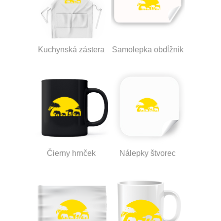
Kuchynská zástera
Samolepka obdĺžnik
Čierny hrnček
Nálepky štvorec