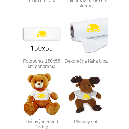
Tričko na fľašu
Fotoobraz 90x60 cm
stredný
Fotoobraz 150x55
Dekoračná látka Uba
cm panorama
Plyšový medveď
Plyšový sob
Teddy