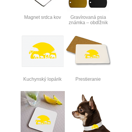
Magnet srdca kov
Gravírovaná psia
známka – obdĺžnik
Kuchynský lopárik
Prestieranie