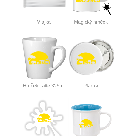
Vlajka
Magický hrnček
Hrnček Latte 325ml
Placka