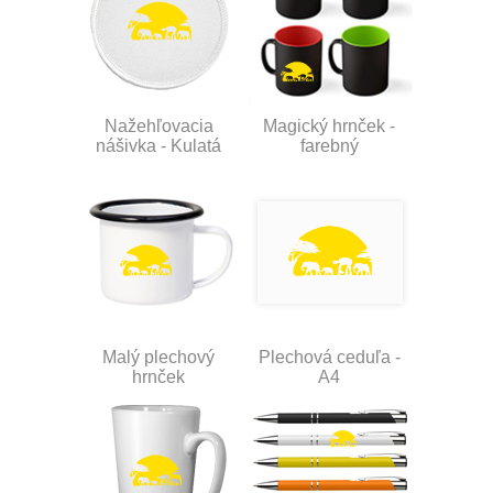
Nažehľovacia
Magický hrnček -
nášivka - Kulatá
farebný
Malý plechový
Plechová ceduľa -
hrnček
A4