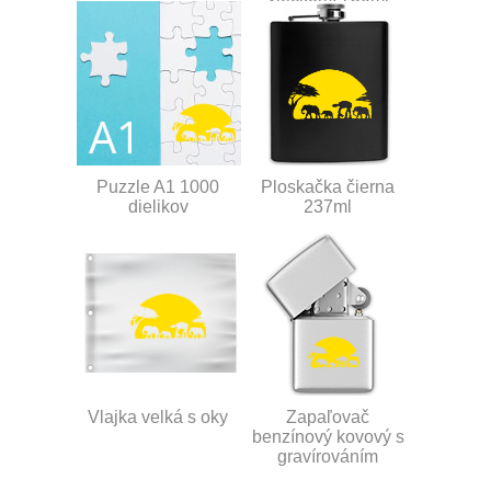
Puzzle A1 1000
Ploskačka čierna
dielikov
237ml
Vlajka velká s oky
Zapaľovač
benzínový kovový s
gravírováním