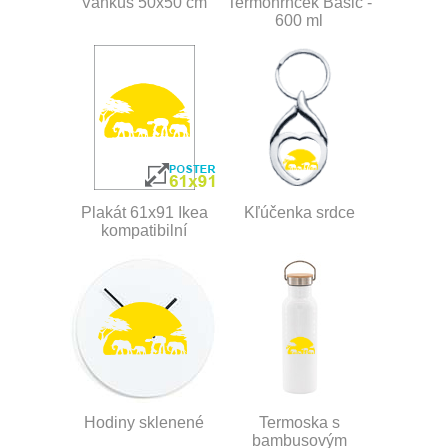
Vankúš 50x50 cm
Termohrnček Basic -
600 ml
Plakát 61x91 Ikea
Kľúčenka srdce
kompatibilní
Hodiny sklenené
Termoska s
bambusovým